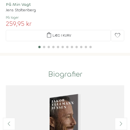
På Min Vagt
Jens Stoltenberg
På lager
259,95 kr
shopping_bag
favorite
LÆG I KURV
Biografier