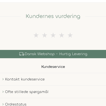
Kundernes vurdering
★
★
★
★
★
local_shipping
Dansk Webshop - Hurtig Levering
Kundeservice
Kontakt kundeservice
Ofte stillede spørgsmål
Ordrestatus