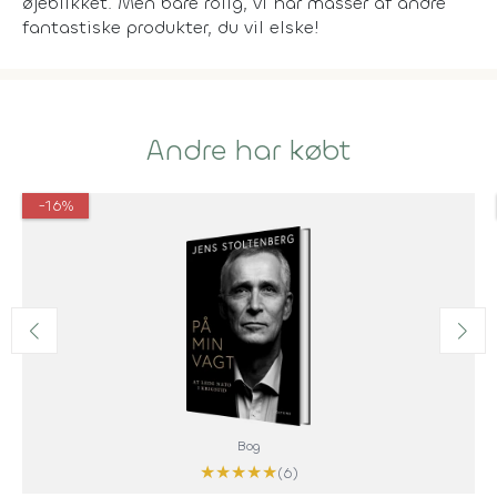
øjeblikket. Men bare rolig, vi har masser af andre
fantastiske produkter, du vil elske!
Andre har købt
-16%
Bog
★
★
★
★
★
(6)