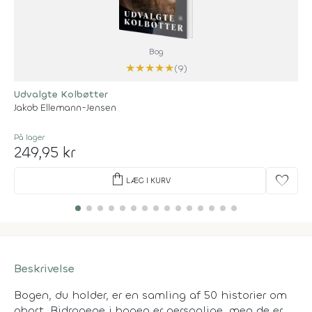
Bog
★
★
★
★
★
(9)
Udvalgte Kolbøtter
Jakob Ellemann-Jensen
På lager
249,95 kr
shopping_bag
favorite
LÆG I KURV
Beskrivelse
Bogen, du holder, er en samling af 50 historier om
abort. Bidragene i bogen er personlige, men de er