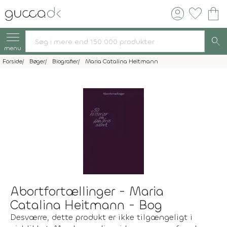
account_circle
favorite
shopping_bag
search
menu
Forside
Bøger
Biografier
Maria Catalina Heitmann
Abortfortællinger - Maria
Catalina Heitmann - Bog
Desværre, dette produkt er ikke tilgængeligt i