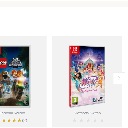
intendo Switch
Nintendo Switch
★
★
★
★
★
★
★
★
★
★
(2)