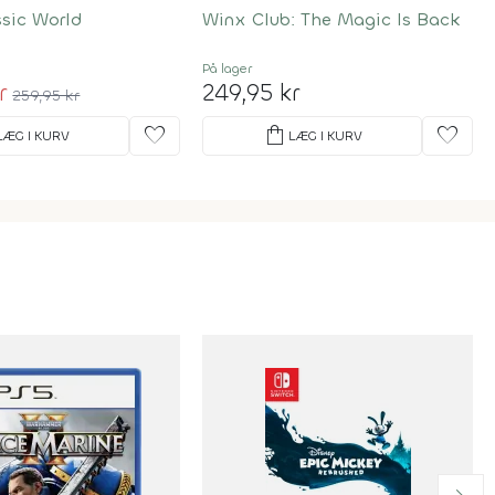
ssic World
Winx Club: The Magic Is Back
På lager
r
249,95 kr
259,95 kr
favorite
shopping_bag
favorite
LÆG I KURV
LÆG I KURV