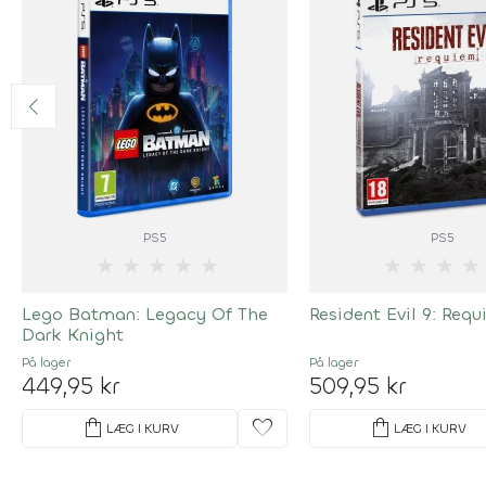
PS5
PS5
★
★
★
★
★
★
★
★
★
Lego Batman: Legacy Of The
Resident Evil 9: Req
Dark Knight
På lager
På lager
449,95 kr
509,95 kr
shopping_bag
favorite
shopping_bag
LÆG I KURV
LÆG I KURV