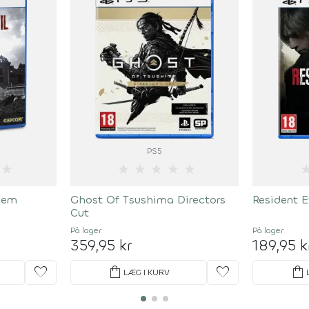
PS5
★
★
★
★
★
★
uiem
Ghost Of Tsushima Directors
Resident E
Cut
På lager
På lager
359,95 kr
189,95 k
favorite
shopping_bag
favorite
shopping_bag
LÆG I KURV