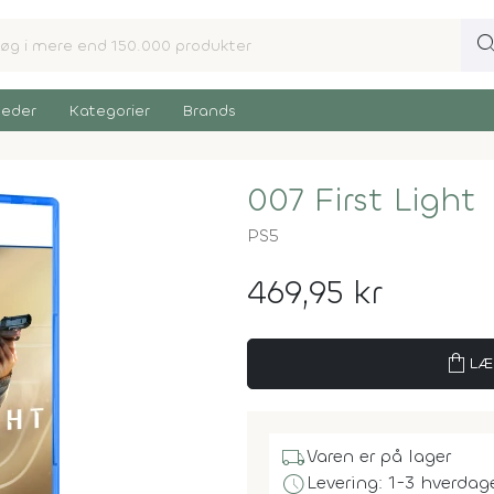
sear
eder
Kategorier
Brands
007 First Light
PS5
469,95 kr
shopping_bag
LÆ
local_shipping
Varen er på lager
schedule
Levering: 1-3 hverdag