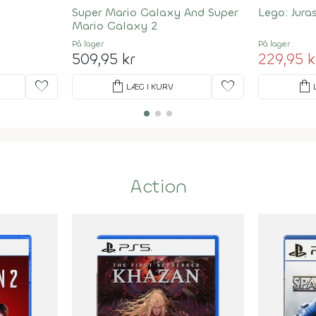
Super Mario Galaxy And Super
Lego: Jura
Mario Galaxy 2
På lager
På lager
509,95 kr
229,95 k
favorite
shopping_bag
favorite
shopping_bag
LÆG I KURV
Action