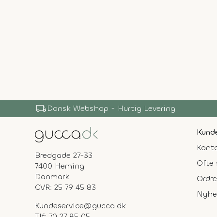
local_shipping
Dansk Webshop - Hurtig Levering
Kunde
Konta
Bredgade 27-33
Ofte 
7400 Herning
Danmark
Ordre
CVR: 25 79 45 83
Nyhe
Kundeservice@gucca.dk
Tlf:
70 27 85 05