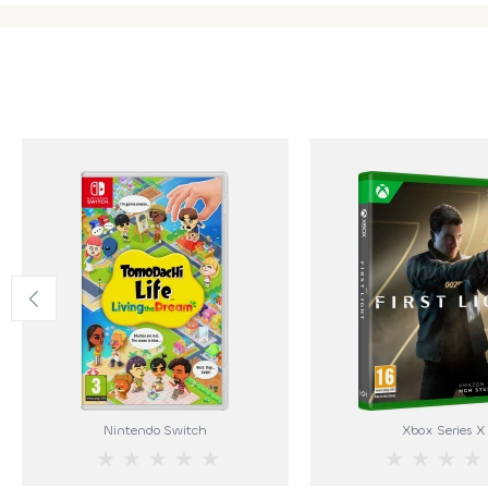
Nintendo Switch
Xbox Series X
★
★
★
★
★
★
★
★
★