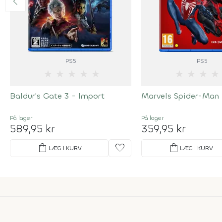
PS5
PS5
★
★
★
★
★
★
★
★
★
Baldur's Gate 3 - Import
Marvels Spider-Man 
På lager
På lager
589,95 kr
359,95 kr
shopping_bag
favorite
shopping_bag
LÆG I KURV
LÆG I KURV