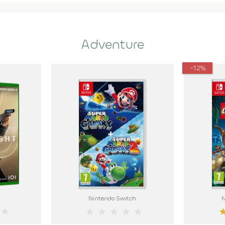
Adventure
-12%
Nintendo Switch
N
★
★
★
★
★
★