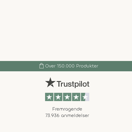
shopping_bag
Over 150.000 Produkter
Fremragende
73.936 anmeldelser