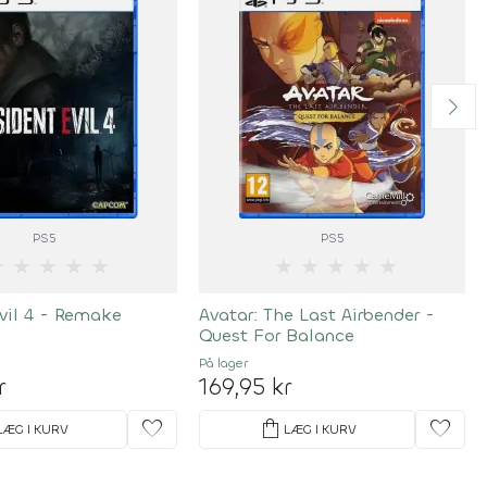
PS5
PS5
★
★
★
★
★
★
★
★
★
★
vil 4 - Remake
Avatar: The Last Airbender -
Quest For Balance
På lager
r
169,95 kr
favorite
shopping_bag
favorite
LÆG I KURV
LÆG I KURV