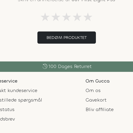
★
★
★
★
★
BEDØM PRODUKTET
history
100 Dages Returret
service
Om Gucca
kt kundeservice
Om os
stillede spørgsmål
Gavekort
status
Bliv affiliate
dsbrev