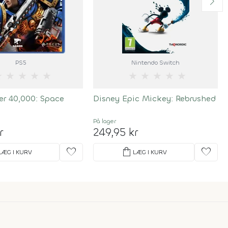
PS5
Nintendo Switch
★
★
★
★
★
★
★
★
★
★
 40,000: Space
Disney Epic Mickey: Rebrushed
På lager
r
249,95 kr
favorite
shopping_bag
favorite
LÆG I KURV
LÆG I KURV