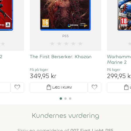
PS5
★
★
★
★
★
★
2
The First Berserker: Khazan
Warhammer
Marine 2
Få på lager
På lager
349,95 kr
299,95 k
favorite
shopping_bag
favorite
shopping_bag
LÆG I KURV
Kundernes vurdering
Skriv en anmeldelse af
007 First Light PS5