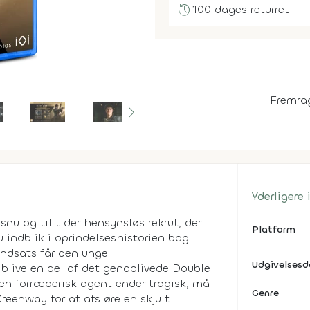
history
100 dages returret
Fremra
Yderligere
nu og til tider hensynsløs rekrut, der
Platform
indblik i oprindelseshistorien bag
indsats får den unge
Udgivelses
live en del af det genoplivede Double
en forræderisk agent ender tragisk, må
Genre
eenway for at afsløre en skjult