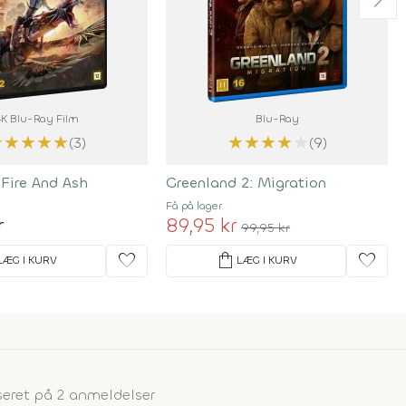
4K Blu-Ray Film
Blu-Ray
★
★
★
★
★
★
★
★
★
★
(3)
(9)
 Fire And Ash
Greenland 2: Migration
Få på lager
r
89,95 kr
99,95 kr
favorite
shopping_bag
favorite
LÆG I KURV
LÆG I KURV
eret på 2 anmeldelser