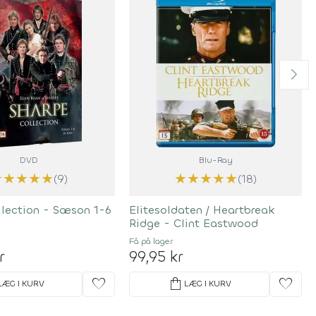
DVD
Blu-Ray
★
★
★
★
★
★
★
★
★
★
(9)
(18)
llection - Sæson 1-6
Elitesoldaten / Heartbreak
Ridge - Clint Eastwood
Få på lager
r
99,95 kr
favorite
shopping_bag
favorite
LÆG I KURV
LÆG I KURV