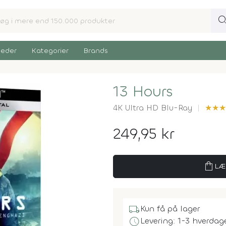
sear
eder
Kategorier
Brands
13 Hours
4K Ultra HD Blu-Ray
★
★
★
249,95 kr
shopping_bag
LÆ
local_shipping
Kun få på lager
schedule
Levering: 1-3 hverdag