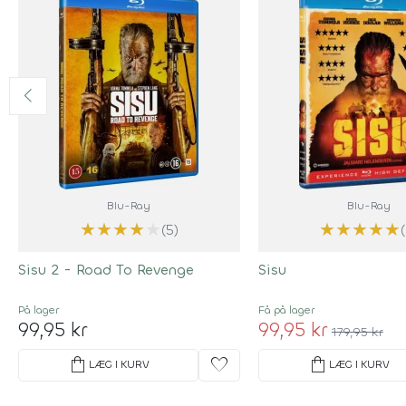
Blu-Ray
Blu-Ray
★
★
★
★
★
★
★
★
★
★
(5)
Sisu 2 - Road To Revenge
Sisu
På lager
Få på lager
99,95 kr
99,95 kr
179,95 kr
shopping_bag
favorite
shopping_bag
LÆG I KURV
LÆG I KURV