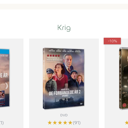
Krig
-10%
DVD
★
★
★
★
★
(1)
(91)