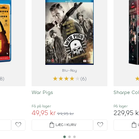
Blu-Ray
★
★
★
★
★
(8)
(6)
War Pigs
Sharpe Co
Få på lager
På lager
49,95 kr
229,95 k
99,95 kr
favorite
shopping_bag
favorite
shopping_bag
LÆG I KURV