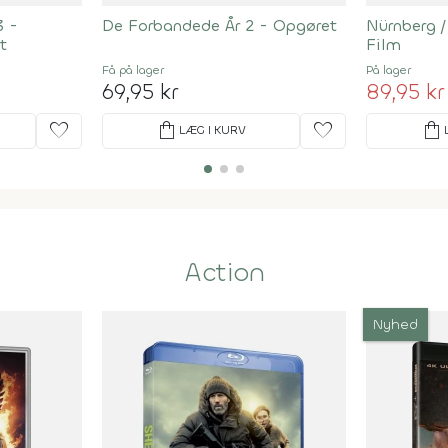
3 -
De Forbandede År 2 - Opgøret
Nürnberg 
t
Film
Få på lager
På lager
69,95 kr
89,95 kr
favorite
shopping_bag
favorite
shopping_bag
LÆG I KURV
Action
Nyhed