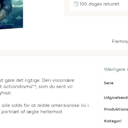
history
100 dages returret
Fremra
Yderligere
t gøre det rigtige. Den visionære
Serie
t actiondrama"*, som du sent vil
ghazi.
Udgivelses
t alle odds for at redde amerikanske liv i
Produktions
* portræt af ægte heltemod.
Kategori