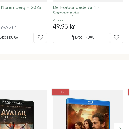
/ Nuremberg - 2025
De Forbandede År 1 -
Samarbejde
På lager
49,95 kr
99,95 kr
favorite
shopping_bag
favorite
LÆG I KURV
LÆG I KURV
-10%