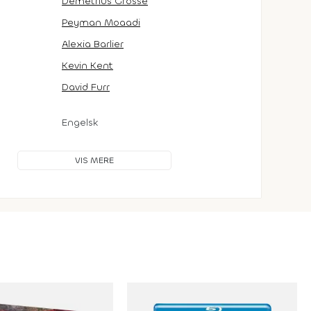
Demetrius Grosse
Peyman Moaadi
Alexia Barlier
Kevin Kent
David Furr
Engelsk
VIS MERE