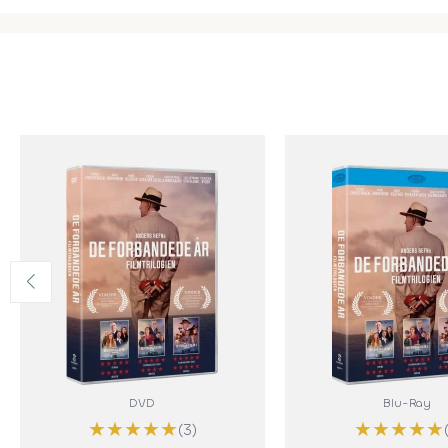
DVD
Blu-Ray
★
★
★
★
★
★
★
★
★
★
(3)