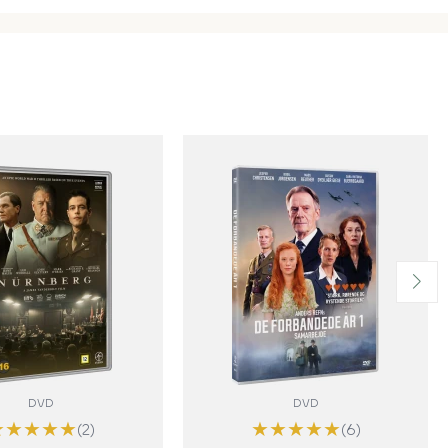
DVD
DVD
★
★
★
★
★
★
★
★
★
★
(2)
(6)