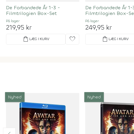
De Forbandede År 1-3 -
De Forbandede År 1-
Filmtrilogien Box-Set
Filmtrilogien Box-Se
På lager
På lager
219,95 kr
249,95 kr
shopping_bag
favorite
shopping_bag
LÆG I KURV
LÆG I KURV
Nyhed
Nyhed