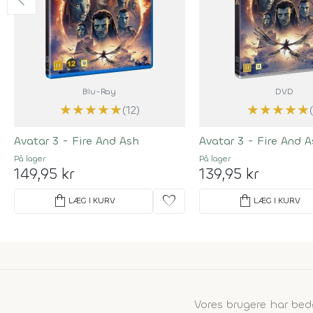
Blu-Ray
DVD
★
★
★
★
★
★
★
★
★
★
(12)
Avatar 3 - Fire And Ash
Avatar 3 - Fire And 
På lager
På lager
149,95 kr
139,95 kr
shopping_bag
favorite
shopping_bag
LÆG I KURV
LÆG I KURV
Vores brugere har b