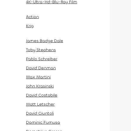
4K-Ultra-Hd-Blu-Ray Film
Action
Krig
James Badge Dale
Toby Stephens
Pablo Schreiber
David Denman
Max Martini
John Krasinski
David Costabile
Matt Letscher
David Giuntoli
Dominic Fumusa