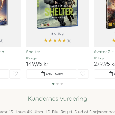
Blu-Ray
★
★
★
★
★
(3)
(6)
Ash
Shelter
Avatar 3 -
På lager
På lager
149,95 kr
279,95 k
favorite
shopping_bag
favorite
shopping_bag
LÆG I KURV
Kundernes vurdering
edømt
13 Hours 4K Ultra HD Blu-Ray
til
5 ud af 5 stjerner
bas