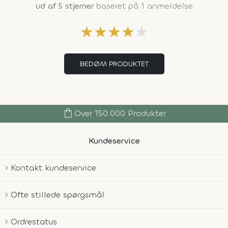
ud af 5 stjerner
baseret på 1 anmeldelse
★
★
★
★
★
BEDØM PRODUKTET
shopping_bag
Over 150.000 Produkter
Kundeservice
Kontakt kundeservice
Ofte stillede spørgsmål
Ordrestatus