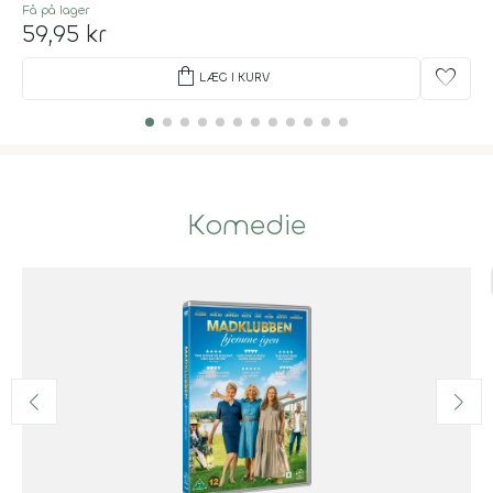
Få på lager
59,95 kr
shopping_bag
favorite
LÆG I KURV
Komedie