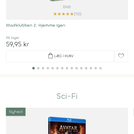
DVD
★
★
★
★
★
(10)
Madklubben 2: Hjemme Igen
På lager
59,95 kr
shopping_bag
favorite
LÆG I KURV
Sci-Fi
Nyhed