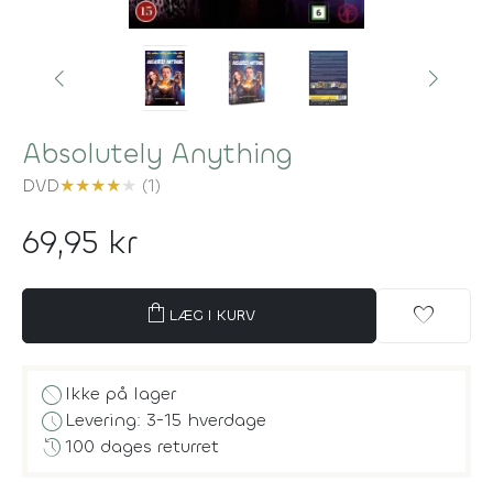
Absolutely Anything
DVD
★
★
★
★
★
(1)
69,95 kr
shopping_bag
favorite
LÆG I KURV
block
Ikke på lager
schedule
Levering: 3-15 hverdage
history
100 dages returret