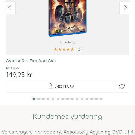
Blu-Ray
★
★
★
★
★
(12)
Avatar 3 - Fire And Ash
På lager
149,95 kr
shopping_bag
favorite
LÆG I KURV
Kundernes vurdering
Vores brugere har bedømt
Absolutely Anything DVD
til
4