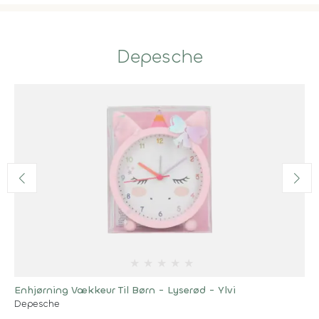
Depesche
★
★
★
★
★
Enhjørning Vækkeur Til Børn - Lyserød - Ylvi
Depesche