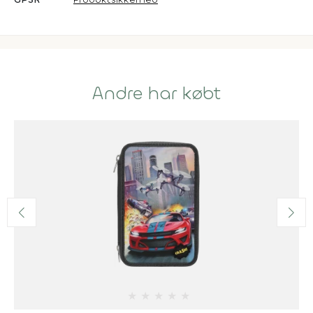
Andre har købt
★
★
★
★
★