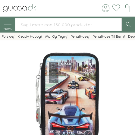
account_circle
favorite
shopping_bag
search
menu
Forside
Kreativ Hobby
Mal Og Tegn
Penalhuse
Penalhuse Til Børn
Dep