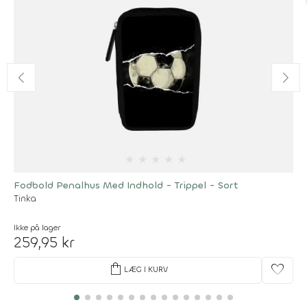
★
★
★
★
★
Fodbold Penalhus Med Indhold - Trippel - Sort
Tinka
Ikke på lager
259,95 kr
shopping_bag
favorite
LÆG I KURV