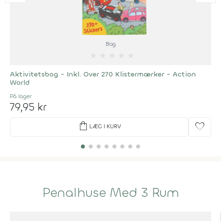
Bog
★
★
★
★
★
Aktivitetsbog - Inkl. Over 270 Klistermærker - Action
World
På lager
79,95 kr
shopping_bag
favorite
LÆG I KURV
Penalhuse Med 3 Rum