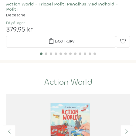
Action World - Trippel Politi Penalhus Med Indhold -
Politi
Depesche
Få på lager
379,95 kr
shopping_bag
favorite
LÆG I KURV
Action World