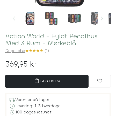
Action World - Fyldt Penalhus
Med 3 Rum - Mørkeblå
Depesche
★
★
★
★
★
(1)
369,95 kr
shopping_bag
favorite
LÆG I KURV
local_shipping
Varen er på lager
schedule
Levering: 1-3 hverdage
history
100 dages returret