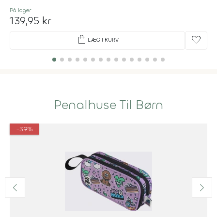
På lager
139,95 kr
shopping_bag
favorite
LÆG I KURV
Penalhuse Til Børn
-39%