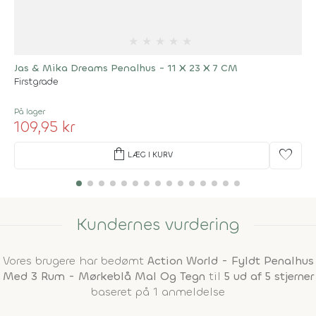
★
★
★
★
★
Jas & Mika Dreams Penalhus - 11 X 23 X 7 CM
Firstgrade
På lager
109,95 kr
shopping_bag
favorite
LÆG I KURV
Kundernes vurdering
Vores brugere har bedømt
Action World - Fyldt Penalhus
Med 3 Rum - Mørkeblå Mal Og Tegn
til
5 ud af 5 stjerner
baseret på 1 anmeldelse