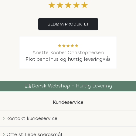
★
★
★
★
★
BEDØM PRODUKTET
★
★
★
★
★
Anette Kaaber Christophersen
Flot penalhus og hurtig levering⭐️👍
local_shipping
Dansk Webshop - Hurtig Levering
Kundeservice
Kontakt kundeservice
Ofte stillede spørgsmål