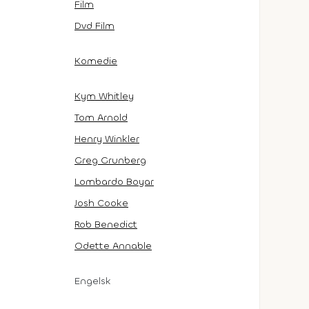
Film
Dvd Film
Komedie
Kym Whitley
Tom Arnold
Henry Winkler
Greg Grunberg
Lombardo Boyar
Josh Cooke
Rob Benedict
Odette Annable
Engelsk