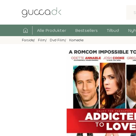
home
Alle Produkter
Bestsellers
Tilbud
Nyh
Forside
Film
Dvd Film
Komedie