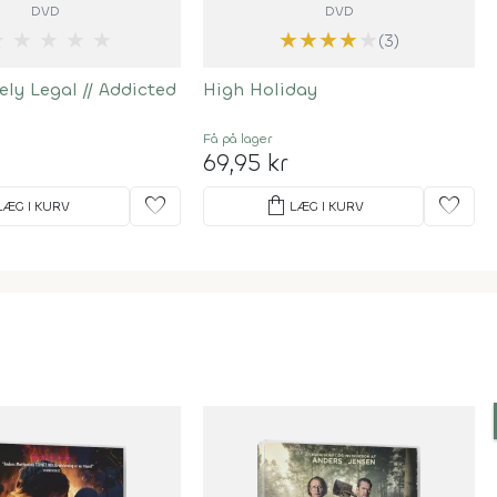
DVD
DVD
★
★
★
★
★
★
★
★
★
★
(3)
ely Legal
//
Addicted
High Holiday
Få på lager
69,95 kr
favorite
shopping_bag
favorite
LÆG I KURV
LÆG I KURV