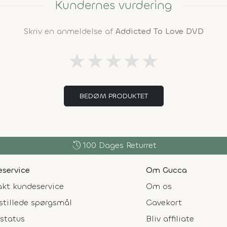
Kundernes vurdering
Skriv en anmeldelse af
Addicted To Love DVD
★
★
★
★
★
BEDØM PRODUKTET
history
100 Dages Returret
service
Om Gucca
kt kundeservice
Om os
stillede spørgsmål
Gavekort
status
Bliv affiliate