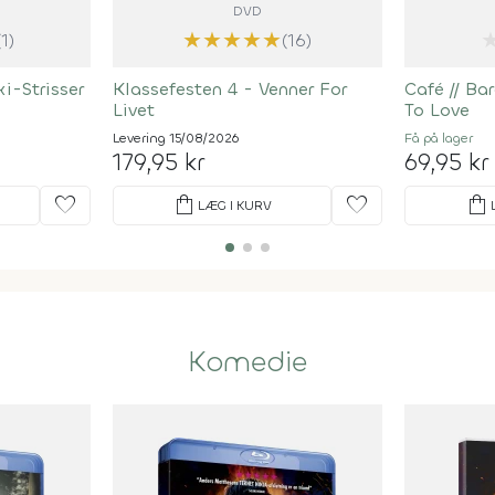
DVD
★
★
★
★
★
(1)
(16)
i-Strisser
Klassefesten 4 - Venner For
Café
//
Bar
Livet
To Love
Levering 15/08/2026
Få på lager
179,95 kr
69,95 kr
favorite
shopping_bag
favorite
shopping_bag
LÆG I KURV
Komedie