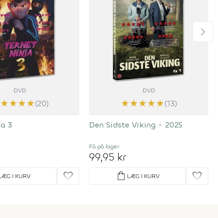
DVD
DVD
★
★
★
★
★
★
★
★
★
(20)
(13)
ja 3
Den Sidste Viking - 2025
Få på lager
99,95 kr
favorite
shopping_bag
favorite
LÆG I KURV
LÆG I KURV