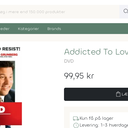
sear
eder
Kategorier
Brands
Addicted To Lo
DVD
99,95 kr
shopping_bag
LÆ
local_shipping
Kun få på lager
schedule
Levering: 1-3 hverdag