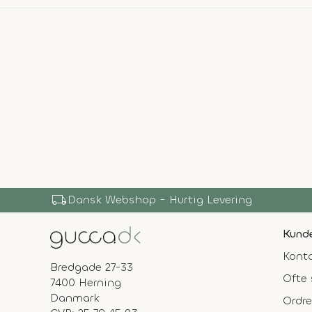
local_shipping
Dansk Webshop - Hurtig Levering
Kunde
Konta
Bredgade 27-33
Ofte 
7400 Herning
Danmark
Ordre