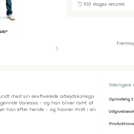
history
100 dages returret
Fremra
Yderligere
rundt med sin sexfixerede arbejdskollega
Oprindelig t
ngerinde Vanessa - og han bliver ramt af
lger han efter hende - og havner midt i en
Udgivelses
Produktions