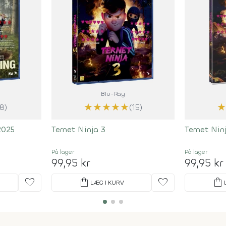
Blu-Ray
★
★
★
★
★
★
(8)
(15)
2025
Ternet Ninja 3
Ternet Nin
På lager
På lager
99,95 kr
99,95 kr
favorite
shopping_bag
favorite
shopping_bag
LÆG I KURV