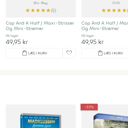
Blu-Ray
DVD
★
★
★
★
★
★
★
★
★
★
(5)
Cop And A Half / Maxi-Strisser
Cop And A Half / Max
Og Mini-Strømer
Og Mini-Strømer
På lager
På lager
49,95 kr
49,95 kr
shopping_bag
favorite
shopping_bag
LÆG I KURV
LÆG I KURV
-33%