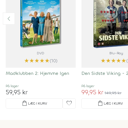
DVD
Blu-Ray
★
★
★
★
★
★
★
★
★
★
(10)
Madklubben 2: Hjemme Igen
Den Sidste Viking - 
På lager
På lager
59,95 kr
99,95 kr
149,95 kr
shopping_bag
favorite
shopping_bag
LÆG I KURV
LÆG I KURV