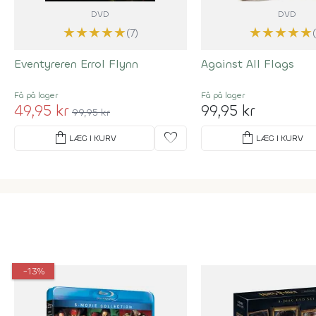
DVD
DVD
★
★
★
★
★
★
★
★
★
★
(7)
Eventyreren Errol Flynn
Against All Flags
Få på lager
Få på lager
49,95 kr
99,95 kr
99,95 kr
shopping_bag
favorite
shopping_bag
LÆG I KURV
LÆG I KURV
-13%