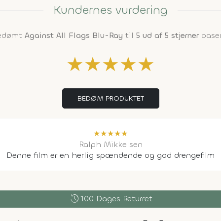
Kundernes vurdering
bedømt
Against All Flags Blu-Ray
til
5 ud af 5 stjerner
baser
★
★
★
★
★
BEDØM PRODUKTET
★
★
★
★
★
Ralph Mikkelsen
Denne film er en herlig spændende og god drengefilm
history
100 Dages Returret