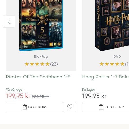
Blu-Ray
DVD
★
★
★
★
★
★
★
★
★
★
(23)
(
Pirates Of The Caribbean 1-5
Harry Potter 1-7 Bok
Få på lager
På lager
199,95 kr
199,95 kr
229,95 kr
shopping_bag
favorite
shopping_bag
LÆG I KURV
LÆG I KURV