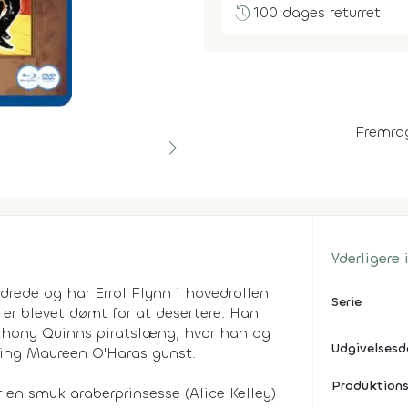
history
100 dages returret
Fremra
Yderligere
ndrede og har Errol Flynn i hovedrollen
Serie
 er blevet dømt for at desertere. Han
thony Quinns piratslæng, hvor han og
Udgivelses
ing Maureen O'Haras gunst.
Produktions
 en smuk araberprinsesse (Alice Kelley)