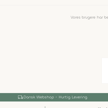
Vores brugere har 
local_shipping
Dansk Webshop - Hurtig Levering