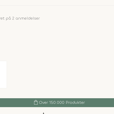
et på 2 anmeldelser
shopping_bag
Over 150.000 Produkter