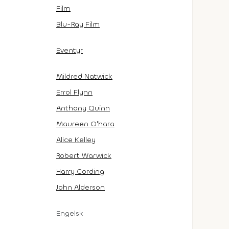
Film
Blu-Ray Film
Eventyr
Mildred Natwick
Errol Flynn
Anthony Quinn
Maureen O'hara
Alice Kelley
Robert Warwick
Harry Cording
John Alderson
Engelsk