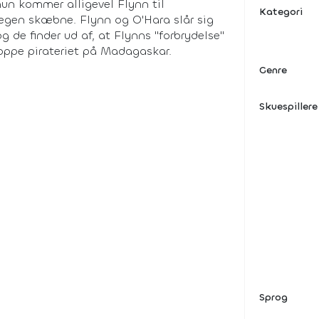
hun kommer alligevel Flynn til
Kategori
 egen skæbne. Flynn og O'Hara slår sig
de finder ud af, at Flynns "forbrydelse"
toppe pirateriet på Madagaskar.
Genre
Skuespillere
Sprog