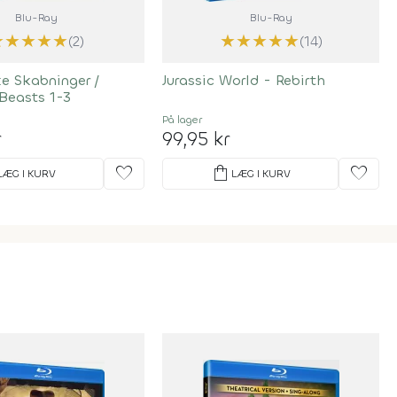
Blu-Ray
Blu-Ray
★
★
★
★
★
★
★
★
★
★
(2)
(14)
e Skabninger /
Jurassic World - Rebirth
Beasts 1-3
På lager
r
99,95 kr
favorite
shopping_bag
favorite
LÆG I KURV
LÆG I KURV