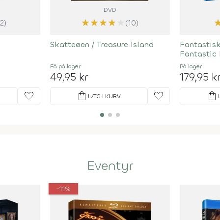
DVD
★
★
★
★
★
(2)
(10)
Skatteøen / Treasure Island
Fantastisk
Fantastic 
Få på lager
På lager
49,95 kr
179,95 k
favorite
shopping_bag
favorite
shopping_bag
LÆG I KURV
Eventyr
-11%