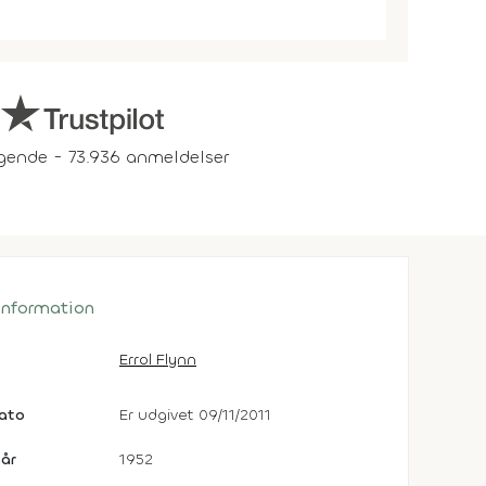
gende - 73.936 anmeldelser
 information
Errol Flynn
dato
Er udgivet 09/11/2011
år
1952