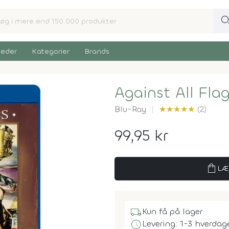
sear
eder
Kategorier
Brands
Against All Fla
Blu-Ray
★
★
★
★
★
(2)
99,95 kr
shopping_bag
LÆ
local_shipping
Kun få på lager
schedule
Levering: 1-3 hverdag