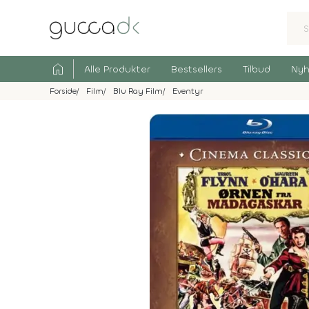
home
Alle Produkter
Bestsellers
Tilbud
Nyh
Forside
Film
Blu Ray Film
Eventyr