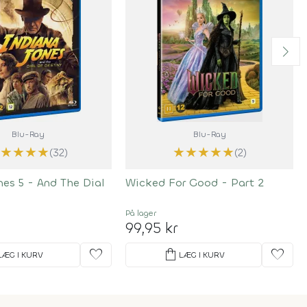
Blu-Ray
Blu-Ray
★
★
★
★
★
★
★
★
★
★
(32)
(2)
nes 5 - And The Dial
Wicked For Good - Part 2
y
På lager
99,95 kr
favorite
shopping_bag
favorite
LÆG I KURV
LÆG I KURV