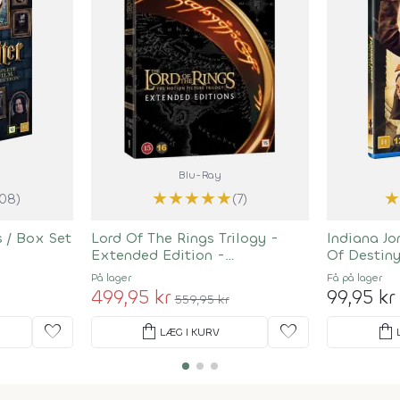
Blu-Ray
★
★
★
★
★
108)
(7)
s / Box Set
Lord Of The Rings Trilogy -
Indiana Jo
Extended Edition -
Of Destin
Remastered
På lager
Få på lager
499,95 kr
99,95 kr
559,95 kr
favorite
shopping_bag
favorite
shopping_bag
LÆG I KURV