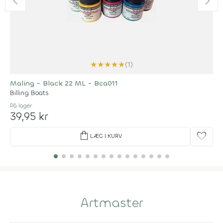
★
★
★
★
★
(1)
Maling - Black 22 ML - Bca011
Billing Boats
På lager
39,95 kr
shopping_bag
favorite
LÆG I KURV
Artmaster