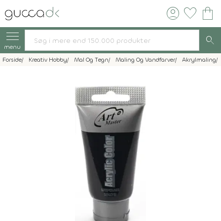
account_circle
favorite
shopping_bag
search
menu
Forside
Kreativ Hobby
Mal Og Tegn
Maling Og Vandfarver
Akrylmaling