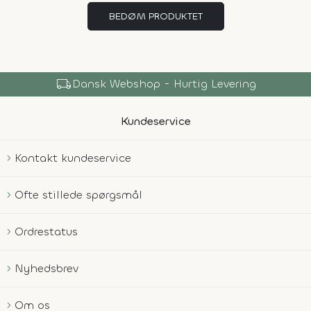
BEDØM PRODUKTET
local_shipping
Dansk Webshop - Hurtig Levering
Kundeservice
Kontakt kundeservice
Ofte stillede spørgsmål
Ordrestatus
Nyhedsbrev
Om os