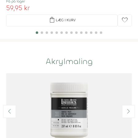
Få på lager
59,95 kr
shopping_bag
favorite
LÆG I KURV
Akrylmaling