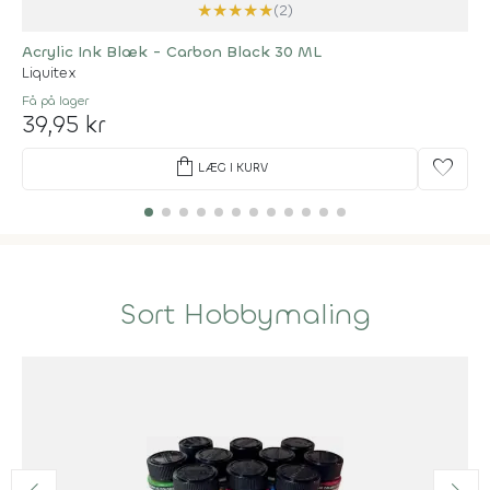
★
★
★
★
★
(2)
Acrylic Ink Blæk - Carbon Black 30 ML
Liquitex
Få på lager
39,95 kr
shopping_bag
favorite
LÆG I KURV
Sort Hobbymaling