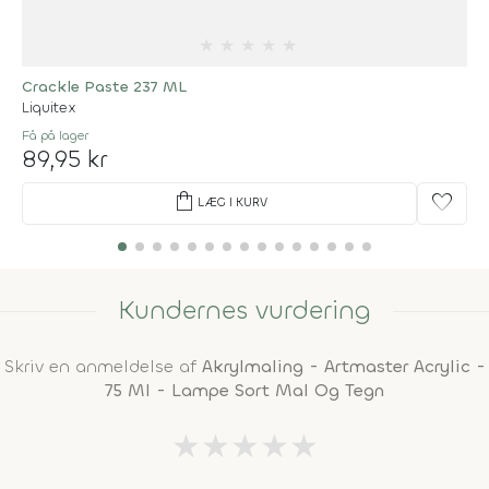
★
★
★
★
★
Crackle Paste 237 ML
Liquitex
Få på lager
89,95 kr
shopping_bag
favorite
LÆG I KURV
Kundernes vurdering
Skriv en anmeldelse af
Akrylmaling - Artmaster Acrylic -
75 Ml - Lampe Sort Mal Og Tegn
★
★
★
★
★