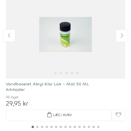
★
★
★
★
★
Vandbaseret Akryl Klar Lak - Mat 50 ML
Artmaster
På lager
29,95 kr
shopping_bag
favorite
LÆG I KURV