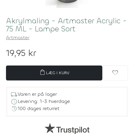
Akrylmaling - Artmaster Acrylic -
75 ML - Lampe Sort
Artmaster
19,95 kr
shopping_bag
favorite
LÆG I KURV
local_shipping
Varen er på lager
schedule
Levering: 1-3 hverdage
history
100 dages returret