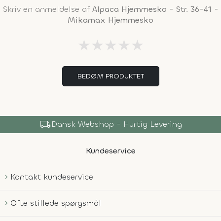
Skriv en anmeldelse af
Alpaca Hjemmesko - Str. 36-41 -
Mikamax Hjemmesko
★
★
★
★
★
BEDØM PRODUKTET
local_shipping
Dansk Webshop - Hurtig Levering
Kundeservice
Kontakt kundeservice
Ofte stillede spørgsmål