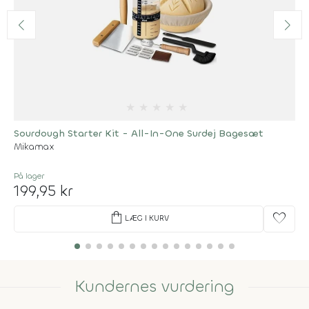
★
★
★
★
★
Sourdough Starter Kit - All-In-One Surdej Bagesæt
Mikamax
På lager
199,95 kr
shopping_bag
favorite
LÆG I KURV
Kundernes vurdering