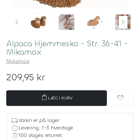
Alpaca Hjemmesko - Str. 36-41 -
Mikamax
Mikamax
209,95 kr
shopping_bag
favorite
LÆG I KURV
local_shipping
Varen er på lager
schedule
Levering: 1-3 hverdage
history
100 dages returret