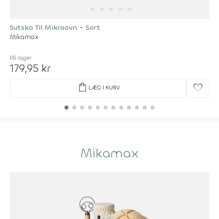
★
★
★
★
★
Sutsko Til Mikroovn - Sort
Mikamax
På lager
179,95 kr
shopping_bag
favorite
LÆG I KURV
Mikamax