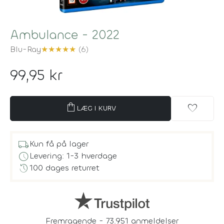
Ambulance - 2022
Blu-Ray
★
★
★
★
★
(6)
99,95 kr
shopping_bag
favorite
LÆG I KURV
local_shipping
Kun få på lager
schedule
Levering: 1-3 hverdage
history
100 dages returret
Fremragende - 73.951 anmeldelser