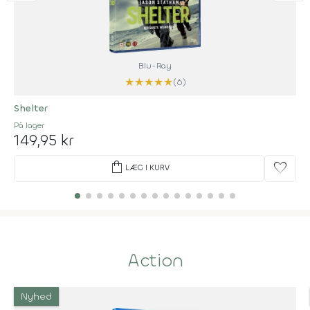
Blu-Ray
★
★
★
★
★
(6)
Shelter
På lager
149,95 kr
shopping_bag
favorite
LÆG I KURV
Action
Nyhed