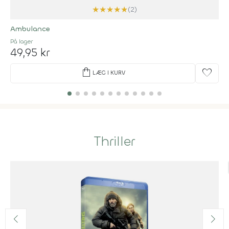
★
★
★
★
★
(2)
Ambulance
På lager
49,95 kr
shopping_bag
favorite
LÆG I KURV
Thriller