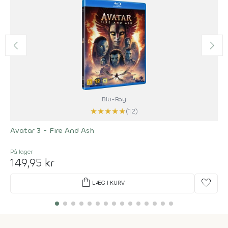
Blu-Ray
★
★
★
★
★
(12)
Avatar 3 - Fire And Ash
På lager
149,95 kr
shopping_bag
favorite
LÆG I KURV