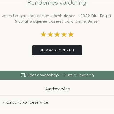
Kundernes vurdering
Vores brugere har bedømt
Ambulance - 2022 Blu-Ray
til
5 ud af 5 stjerner
baseret på 6 anmeldelser
★
★
★
★
★
BEDØM PRODUKTET
local_shipping
Dansk Webshop - Hurtig Levering
Kundeservice
Kontakt kundeservice