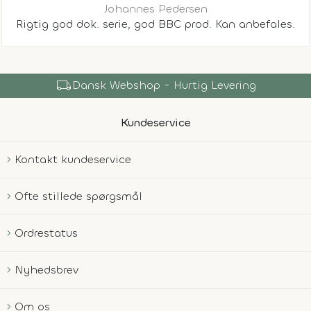
Johannes Pedersen
Rigtig god dok. serie, god BBC prod. Kan anbefales.
local_shipping
Dansk Webshop - Hurtig Levering
Kundeservice
Kontakt kundeservice
Ofte stillede spørgsmål
Ordrestatus
Nyhedsbrev
Om os