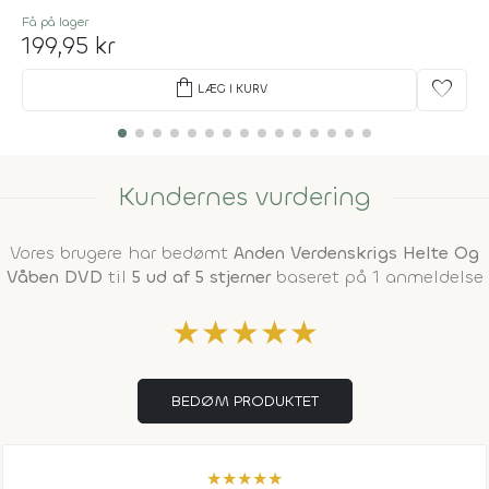
Få på lager
199,95 kr
shopping_bag
favorite
LÆG I KURV
Kundernes vurdering
Vores brugere har bedømt
Anden Verdenskrigs Helte Og
Våben DVD
til
5 ud af 5 stjerner
baseret på 1 anmeldelse
★
★
★
★
★
BEDØM PRODUKTET
★
★
★
★
★