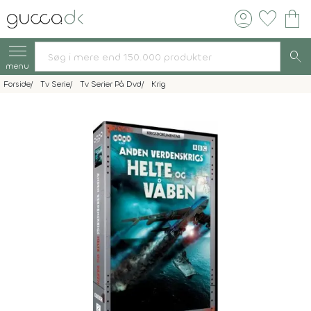
account_circle
favorite
shopping_bag
search
menu
Forside
Tv Serie
Tv Serier På Dvd
Krig