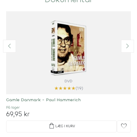
DVD
★
★
★
★
★
(19)
Gamle Danmark - Paul Hammerich
På lager
69,95 kr
shopping_bag
favorite
LÆG I KURV