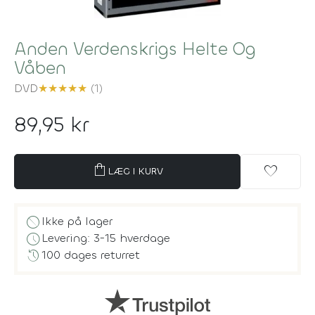
Anden Verdenskrigs Helte Og
Våben
DVD
★
★
★
★
★
(1)
89,95 kr
shopping_bag
favorite
LÆG I KURV
block
Ikke på lager
schedule
Levering: 3-15 hverdage
history
100 dages returret