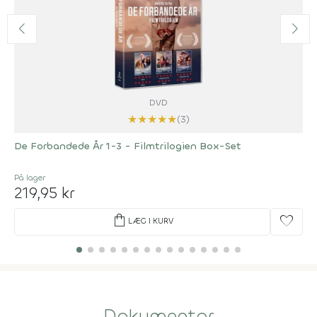
DVD
★
★
★
★
★
(3)
De Forbandede År 1-3 - Filmtrilogien Box-Set
På lager
219,95 kr
shopping_bag
favorite
LÆG I KURV
Dokumentar