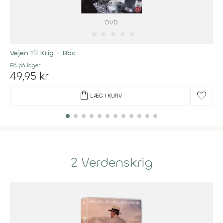
DVD
★
★
★
★
★
Vejen Til Krig - Bbc
Få på lager
49,95 kr
shopping_bag
favorite
LÆG I KURV
2 Verdenskrig