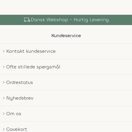
local_shipping
Dansk Webshop - Hurtig Levering
Kundeservice
Kontakt kundeservice
Ofte stillede spørgsmål
Ordrestatus
Nyhedsbrev
Om os
Gavekort