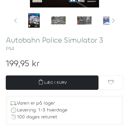
Autobahn Police Simulator 3
PS4
199,95 kr
shopping_bag
favorite
LÆG I KURV
local_shipping
Varen er på lager
schedule
Levering: 1-3 hverdage
history
100 dages returret