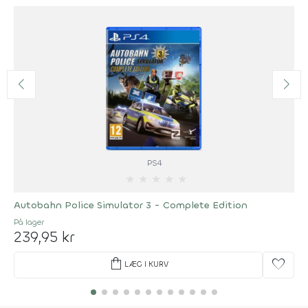
PS4
★
★
★
★
★
Autobahn Police Simulator 3 - Complete Edition
På lager
239,95 kr
shopping_bag
favorite
LÆG I KURV