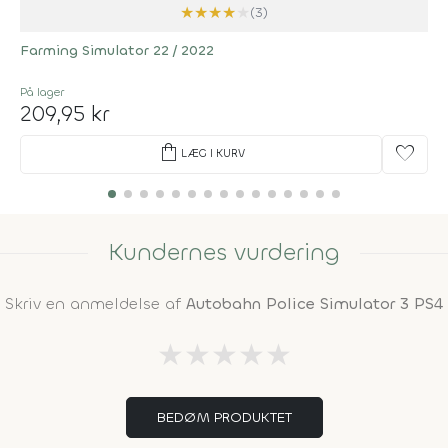
★
★
★
★
★
(3)
Farming Simulator 22 / 2022
På lager
209,95 kr
shopping_bag
favorite
LÆG I KURV
Kundernes vurdering
Skriv en anmeldelse af
Autobahn Police Simulator 3 PS4
★
★
★
★
★
BEDØM PRODUKTET