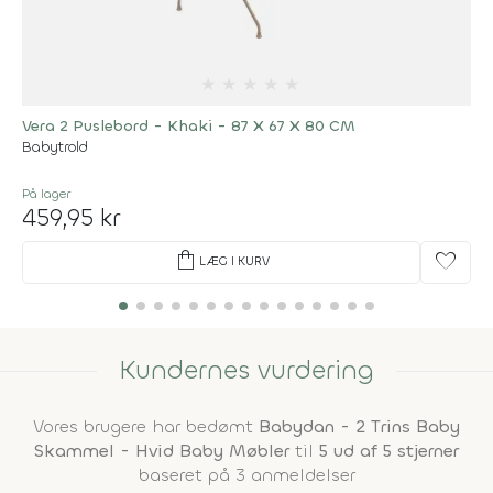
★
★
★
★
★
Vera 2 Puslebord - Khaki - 87 X 67 X 80 CM
Babytrold
På lager
459,95 kr
shopping_bag
favorite
LÆG I KURV
Kundernes vurdering
Vores brugere har bedømt
Babydan - 2 Trins Baby
Skammel - Hvid Baby Møbler
til
5 ud af 5 stjerner
baseret på 3 anmeldelser