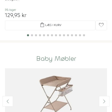
På lager
129,95 kr
shopping_bag
favorite
LÆG I KURV
Baby Møbler