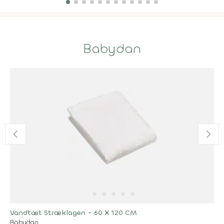
Babydan
★
★
★
★
★
Vandtæt Stræklagen - 60 X 120 CM
Babydan