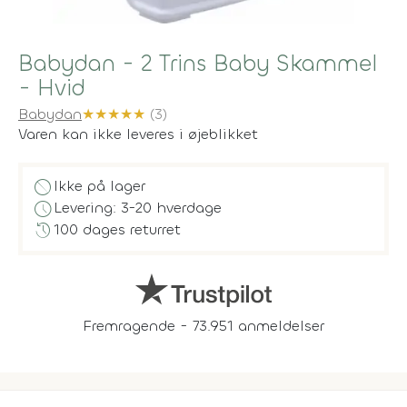
Babydan - 2 Trins Baby Skammel
- Hvid
Babydan
★
★
★
★
★
(3)
Varen kan ikke leveres i øjeblikket
block
Ikke på lager
schedule
Levering: 3-20 hverdage
history
100 dages returret
Fremragende - 73.951 anmeldelser