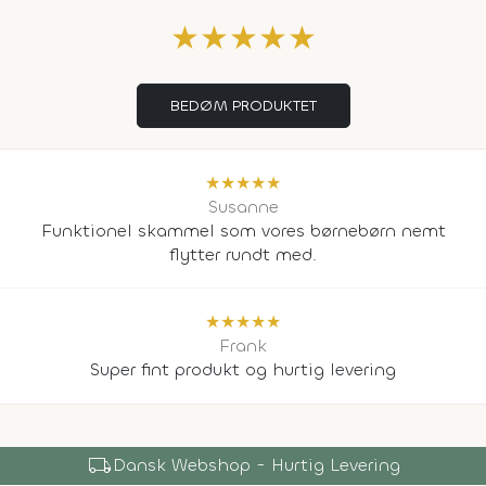
★
★
★
★
★
BEDØM PRODUKTET
★
★
★
★
★
Susanne
Funktionel skammel som vores børnebørn nemt
flytter rundt med.
★
★
★
★
★
Frank
Super fint produkt og hurtig levering
local_shipping
Dansk Webshop - Hurtig Levering