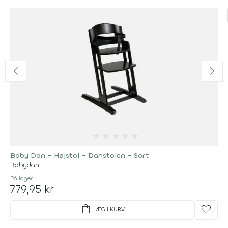
★
★
★
★
★
Baby Dan - Højstol - Danstolen - Sort
Babydan
På lager
779,95 kr
shopping_bag
favorite
LÆG I KURV