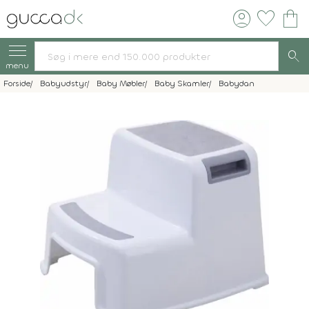
account_circle
favorite
shopping_bag
search
menu
Forside
Babyudstyr
Baby Møbler
Baby Skamler
Babydan