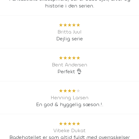
historie i den serien.
★
★
★
★
★
Britta Juul
Dejlig serie
★
★
★
★
★
Bent Andersen
Perfekt 👌
★
★
★
★
★
Henning Larsen
En god & hyggelig sæson.!.
★
★
★
★
★
Vibeke Dukat
Badehotellet er som altid fyldt med overraskelser