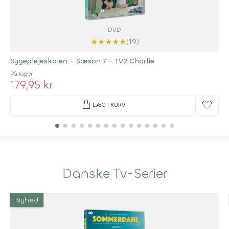
DVD
★
★
★
★
★
(19)
Sygeplejeskolen - Sæson 7 - TV2 Charlie
På lager
179,95 kr
shopping_bag
favorite
LÆG I KURV
Danske Tv-Serier
Nyhed