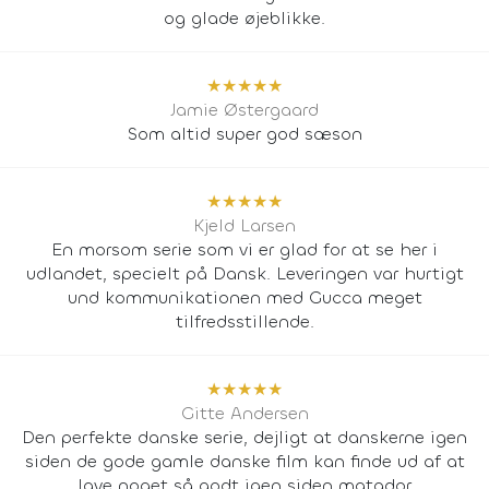
og glade øjeblikke.
★
★
★
★
★
Jamie Østergaard
Som altid super god sæson
★
★
★
★
★
Kjeld Larsen
En morsom serie som vi er glad for at se her i
udlandet, specielt på Dansk. Leveringen var hurtigt
und kommunikationen med Gucca meget
tilfredsstillende.
★
★
★
★
★
Gitte Andersen
Den perfekte danske serie, dejligt at danskerne igen
siden de gode gamle danske film kan finde ud af at
lave noget så godt igen siden matador