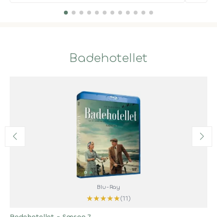
Badehotellet
Blu-Ray
★
★
★
★
★
(11)
Badehotellet - Sæson 7