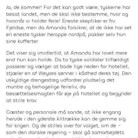
Ja, de kommer! For det kan godt være, tyskerne har
besat landet, men de skal ikke bestemme, hvor og
hvornår vi holder ferie! Eneste skeptiker er fru
Fjeldsø, men da Amanda forsikrer, at de ikke har set
en eneste tysker heroppe nordpå, pakker selv hun
sine kufferter.
Det viser sig imidlertid, at Amanda har lovet mere
end hun kan holde. Da to tyske soldater tilfældigt
passerer og vælger at bade lige neden for hotellet,
stjæler en af Weyses sønner i kådhed deres tøj. Den
uskyldige drengestreg udfordrer pludselig det
muntre og behagelige ferieliv, da
besættelsesmagten får øje på hotellet og begynder
at stille krav.
Gæster og personale må sande, at ikke engang
herude i den yderste klitrække kan de gemme sig
for krigen. Og de stilles over for valget, om de –
som den danske regering – skal gå samarbejdets