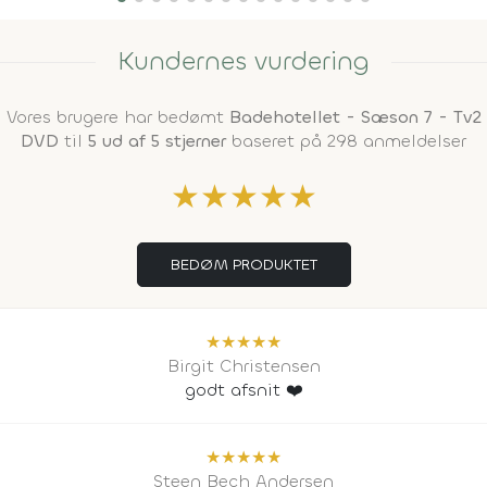
Kundernes vurdering
Vores brugere har bedømt
Badehotellet - Sæson 7 - Tv2
DVD
til
5 ud af 5 stjerner
baseret på 298 anmeldelser
★
★
★
★
★
BEDØM PRODUKTET
★
★
★
★
★
Birgit Christensen
godt afsnit ❤️
★
★
★
★
★
Steen Bech Andersen