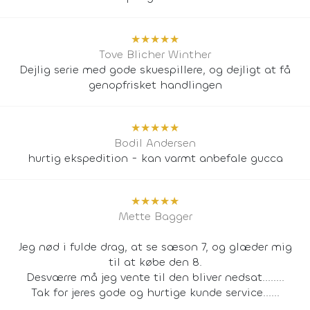
★
★
★
★
★
Tove Blicher Winther
Dejlig serie med gode skuespillere, og dejligt at få
genopfrisket handlingen
★
★
★
★
★
Bodil Andersen
hurtig ekspedition - kan varmt anbefale gucca
★
★
★
★
★
Mette Bagger
Jeg nød i fulde drag, at se sæson 7, og glæder mig
til at købe den 8.
Desværre må jeg vente til den bliver nedsat........
Tak for jeres gode og hurtige kunde service......