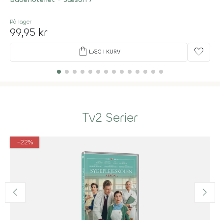
På lager
99,95 kr
shopping_bag
favorite
LÆG I KURV
Tv2 Serier
-22%