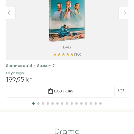
DVD
★
★
★
★
★
(10)
Sommerdahl - Sæson 7
Få på lager
199,95 kr
shopping_bag
favorite
LÆG I KURV
Drama