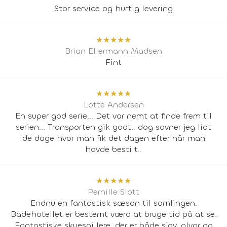
Stor service og hurtig levering
★
★
★
★
★
Brian Ellermann Madsen
Fint
★
★
★
★
★
Lotte Andersen
En super god serie... Det var nemt at finde frem til
serien... Transporten gik godt.. dog savner jeg lidt
de dage hvor man fik det dagen efter når man
havde bestilt..
★
★
★
★
★
Pernille Slott
Endnu en fantastisk sæson til samlingen.
Badehotellet er bestemt værd at bruge tid på at se.
Fantastiske skuespillere, der er både sjov, alvor og