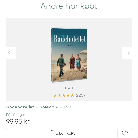
Andre har købt
DVD
★
★
★
★
★
(225)
Badehotellet - Sæson 8 - TV2
Få på lager
99,95 kr
shopping_bag
favorite
LÆG I KURV