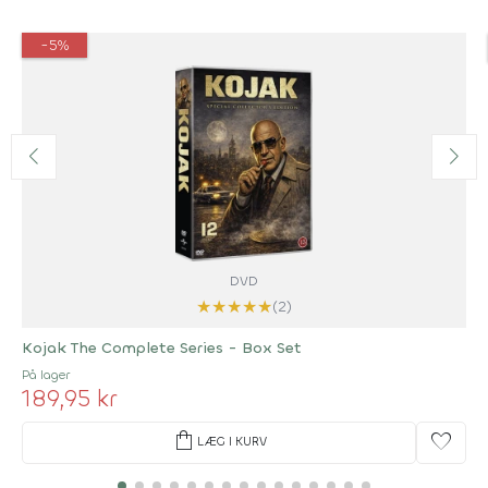
-5%
DVD
★
★
★
★
★
(2)
Kojak The Complete Series - Box Set
På lager
189,95 kr
shopping_bag
favorite
LÆG I KURV