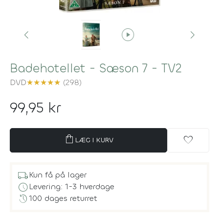
play_circle
Badehotellet - Sæson 7 - TV2
DVD
★
★
★
★
★
(298)
99,95 kr
shopping_bag
favorite
LÆG I KURV
local_shipping
Kun få på lager
schedule
Levering: 1-3 hverdage
history
100 dages returret