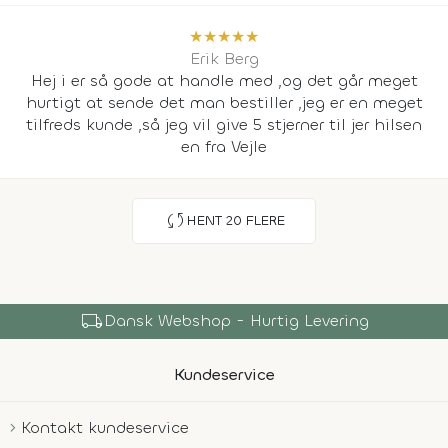
★
★
★
★
★
Erik Berg
Hej i er så gode at handle med ,og det går meget
hurtigt at sende det man bestiller ,jeg er en meget
tilfreds kunde ,så jeg vil give 5 stjerner til jer hilsen
en fra Vejle
sync
HENT
20
FLERE
shopping_bag
Over 150.000 Produkter
Kundeservice
Kontakt kundeservice