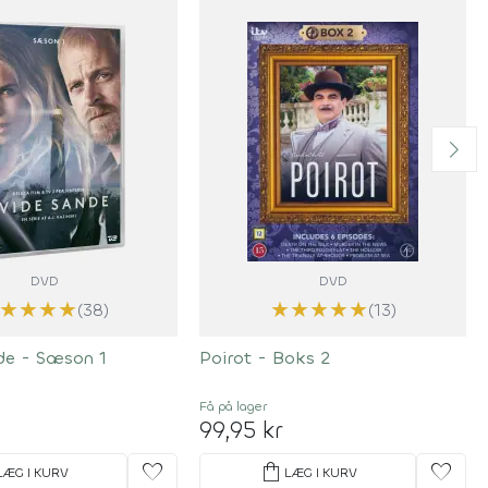
DVD
DVD
★
★
★
★
★
★
★
★
★
(38)
(13)
de - Sæson 1
Poirot - Boks 2
Få på lager
99,95 kr
favorite
shopping_bag
favorite
LÆG I KURV
LÆG I KURV