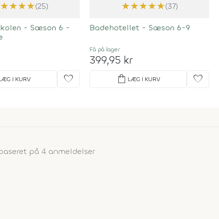
★
★
★
★
★
★
★
★
★
★
(25)
(37)
skolen - Sæson 6 -
Badehotellet - Sæson 6-9
e
Få på lager
399,95 kr
favorite
shopping_bag
favorite
LÆG I KURV
LÆG I KURV
baseret på 4 anmeldelser