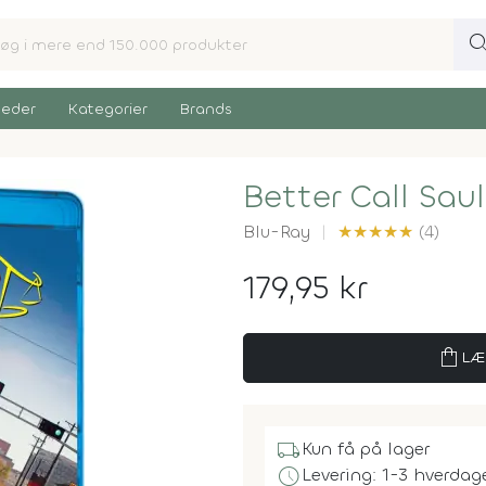
sear
eder
Kategorier
Brands
Better Call Sau
Blu-Ray
★
★
★
★
★
(4)
179,95 kr
shopping_bag
LÆ
local_shipping
Kun få på lager
schedule
Levering: 1-3 hverdag