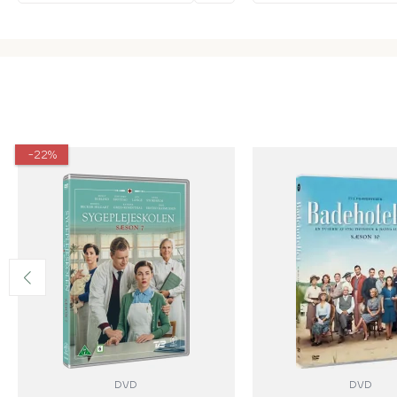
-22%
DVD
DVD