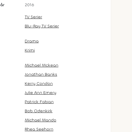
år
2016
TV Serier
Blu-Ray TV Serier
Drama
Krimi
Michael Mckean
Jonathan Banks
Kerry Condon
Julie Ann Emery
Patrick Fabian
Bob Odenkirk
Michael Mando
Rhea Seehorn