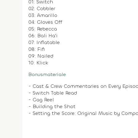
01: Switch
02: Cobbler
03: Amarillo
04: Gloves Off
05: Rebecca
06: Bali Ha'i
07: Inflatable
08: Fifi
09: Nailed
10: Klick
Bonusmateriale
- Cast & Crew Commentaries on Every Episo
- Switch Table Read
- Gag Reel
- Building the Shot
- Setting the Score: Original Music by Compo