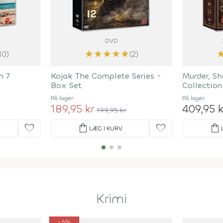
DVD
★
★
★
★
★
10)
(2)
n 7
Kojak The Complete Series -
Murder, S
Box Set
Collectio
På lager
På lager
189,95 kr
409,95 k
199,95 kr
favorite
shopping_bag
favorite
shopping_bag
LÆG I KURV
Krimi
-6%