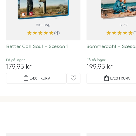
Blu-Ray
DVD
★
★
★
★
★
★
★
★
★
★
(4)
(
Better Call Saul - Sæson 1
Sommerdahl - Sæso
Få på lager
Få på lager
179,95 kr
199,95 kr
shopping_bag
favorite
shopping_bag
LÆG I KURV
LÆG I KURV