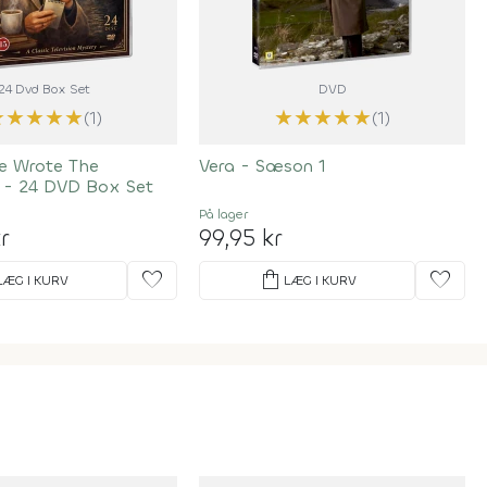
24 Dvd Box Set
DVD
★
★
★
★
★
★
★
★
★
★
(1)
(1)
he Wrote The
Vera - Sæson 1
n - 24 DVD Box Set
På lager
r
99,95 kr
favorite
shopping_bag
favorite
LÆG I KURV
LÆG I KURV