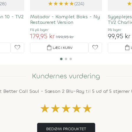
★
★
★
★
★
128)
(224)
n 10 - TV2
Matador - Komplet Boks - Ny
Sygepleje
Restaureret Version
TV2 Charli
Få på lager
På lager
179,95 kr
99,95 kr
199,95 kr
favorite
shopping_bag
favorite
shopping_bag
LÆG I KURV
Kundernes vurdering
mt
Better Call Saul - Sæson 2 Blu-Ray
til
5 ud af 5 stjerner
★
★
★
★
★
BEDØM PRODUKTET