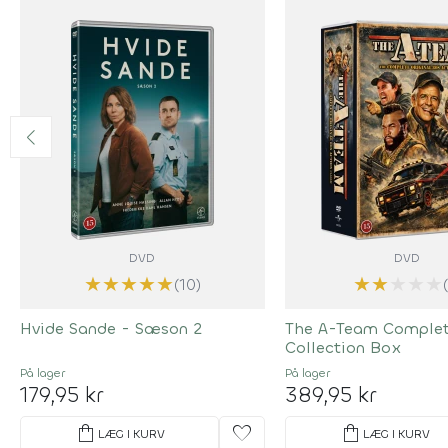
DVD
DVD
★
★
★
★
★
★
★
★
★
★
(10)
Hvide Sande - Sæson 2
The A-Team Comple
Collection Box
På lager
På lager
179,95 kr
389,95 kr
shopping_bag
favorite
shopping_bag
LÆG I KURV
LÆG I KURV