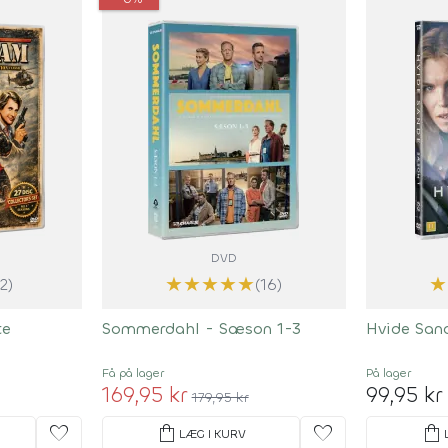
DVD
★
★
★
★
★
★
(2)
(16)
te
Sommerdahl - Sæson 1-3
Hvide San
Få på lager
På lager
169,95 kr
99,95 kr
179,95 kr
favorite
shopping_bag
favorite
shopping_bag
LÆG I KURV