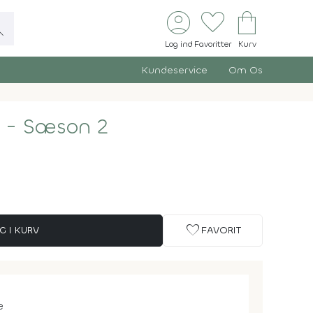
account_circle
favorite
shopping_bag
ch
Log ind
Favoritter
Kurv
Kundeservice
Om Os
l - Sæson 2
favorite
G I KURV
FAVORIT
e