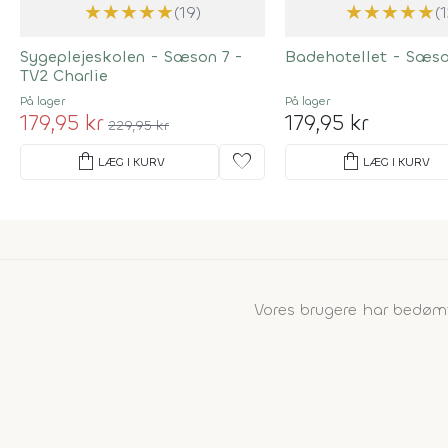
★
★
★
★
★
★
★
★
★
★
(19)
(
Sygeplejeskolen - Sæson 7 -
Badehotellet - Sæso
TV2 Charlie
På lager
På lager
179,95 kr
179,95 kr
229,95 kr
shopping_bag
favorite
shopping_bag
LÆG I KURV
LÆG I KURV
Vores brugere har bedø