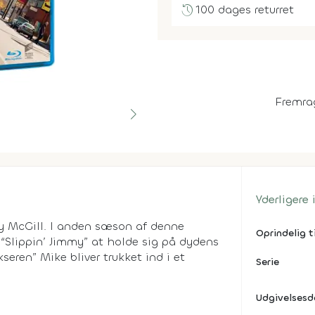
history
100 dages returret
Fremra
Yderligere
y McGill. I anden sæson af denne
Oprindelig t
“Slippin’ Jimmy” at holde sig på dydens
seren” Mike bliver trukket ind i et
Serie
Udgivelses