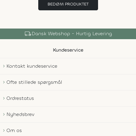
BEDØM PRODUKTET
local_shipping
Dansk Webshop - Hurtig Levering
Kundeservice
Kontakt kundeservice
Ofte stillede spørgsmål
Ordrestatus
Nyhedsbrev
Om os