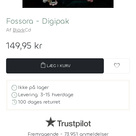
Fossora - Digipak
Af
Björk
Cd
149,95 kr
shopping_bag
favorite
LÆG I KURV
block
Ikke på lager
schedule
Levering: 3-15 hverdage
history
100 dages returret
Fremragende - 73.951 anmeldelser