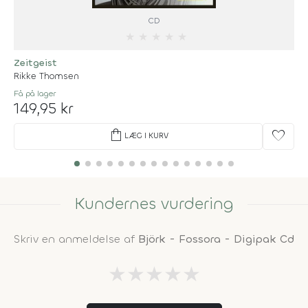
CD
★
★
★
★
★
Zeitgeist
Rikke Thomsen
Få på lager
149,95 kr
shopping_bag
favorite
LÆG I KURV
Kundernes vurdering
Skriv en anmeldelse af
Björk - Fossora - Digipak Cd
★
★
★
★
★