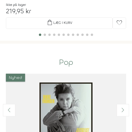
Ikke på lager
219,95 kr
shopping_bag
favorite
LÆG I KURV
Pop
Nyhed