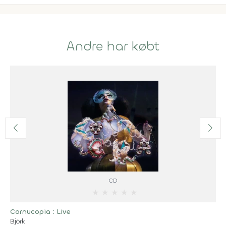
Andre har købt
CD
★
★
★
★
★
Cornucopia : Live
Björk