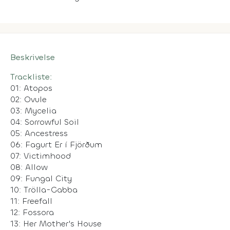
Beskrivelse
Trackliste:
01: Atopos
02: Ovule
03: Mycelia
04: Sorrowful Soil
05: Ancestress
06: Fagurt Er í Fjörðum
07: Victimhood
08: Allow
09: Fungal City
10: Trölla-Gabba
11: Freefall
12: Fossora
13: Her Mother's House