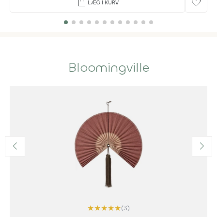
shopping_bag
favorite
LÆG I KURV
Bloomingville
★
★
★
★
★
(3)