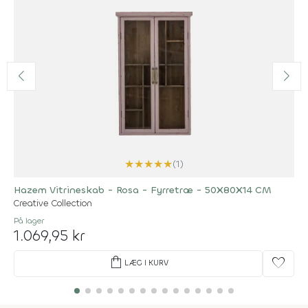
★
★
★
★
★
(1)
Hazem Vitrineskab - Rosa - Fyrretræ - 50X80X14 CM
Creative Collection
På lager
1.069,95 kr
shopping_bag
favorite
LÆG I KURV