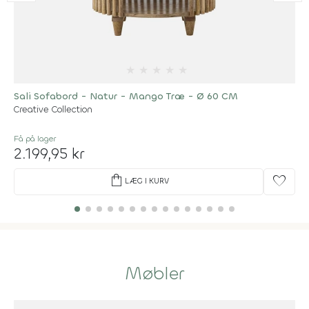
★
★
★
★
★
Sali Sofabord - Natur - Mango Træ - Ø 60 CM
Creative Collection
Få på lager
2.199,95 kr
shopping_bag
favorite
LÆG I KURV
Møbler