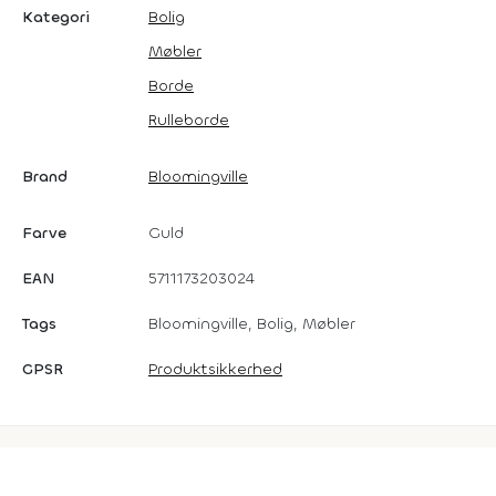
Kategori
Bolig
Møbler
Borde
Rulleborde
Brand
Bloomingville
Farve
Guld
EAN
5711173203024
Tags
Bloomingville, Bolig, Møbler
GPSR
Produktsikkerhed