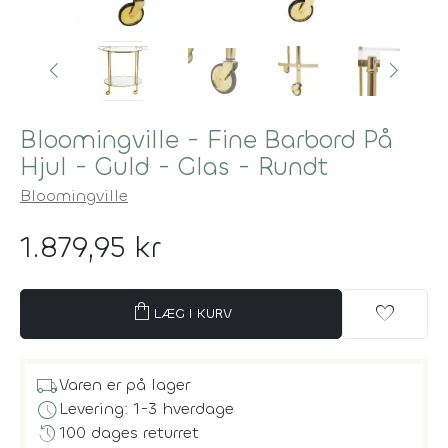
Bloomingville - Fine Barbord På
Hjul - Guld - Glas - Rundt
Bloomingville
1.879,95 kr
shopping_bag
favorite
LÆG I KURV
local_shipping
Varen er på lager
schedule
Levering: 1-3 hverdage
history
100 dages returret