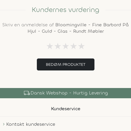
Kundernes vurdering
Skriv en anmeldelse af
Bloomingville - Fine Barbord På
Hjul - Guld - Glas - Rundt Møbler
★
★
★
★
★
BEDØM PRODUKTET
local_shipping
Dansk Webshop - Hurtig Levering
Kundeservice
Kontakt kundeservice