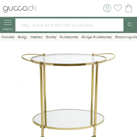
account_circle
favorite
shopping_bag
search
menu
Forside
Bolig
Møbler
Borde
Rulleborde
Øvrige Rulleborde
Bloomingvill