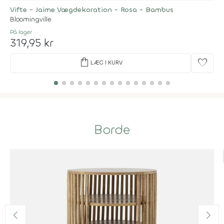
Vifte - Jaime Vægdekoration - Rosa - Bambus
Bloomingville
På lager
319,95 kr
shopping_bag
favorite
LÆG I KURV
Borde