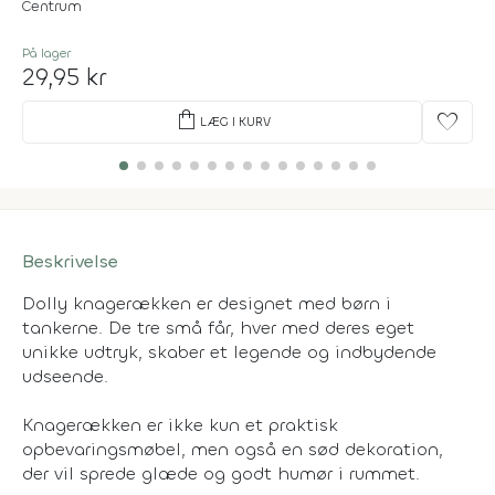
Centrum
På lager
29,95 kr
shopping_bag
favorite
LÆG I KURV
Beskrivelse
Dolly knagerækken er designet med børn i
tankerne. De tre små får, hver med deres eget
unikke udtryk, skaber et legende og indbydende
udseende.
Knagerækken er ikke kun et praktisk
opbevaringsmøbel, men også en sød dekoration,
der vil sprede glæde og godt humør i rummet.