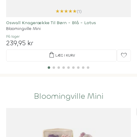
★
★
★
★
★
(1)
Oswall Knagerække Til Børn - Blå - Lotus
Bloomingville Mini
På lager
239,95 kr
shopping_bag
favorite
LÆG I KURV
Bloomingville Mini