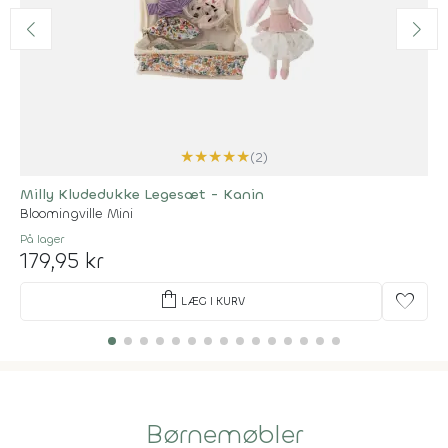
★
★
★
★
★
(2)
Milly Kludedukke Legesæt - Kanin
Bloomingville Mini
På lager
179,95 kr
shopping_bag
favorite
LÆG I KURV
Børnemøbler