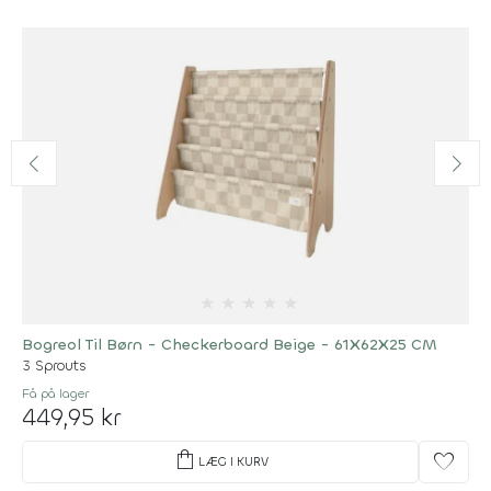
★
★
★
★
★
Bogreol Til Børn - Checkerboard Beige - 61X62X25 CM
3 Sprouts
Få på lager
449,95 kr
shopping_bag
favorite
LÆG I KURV