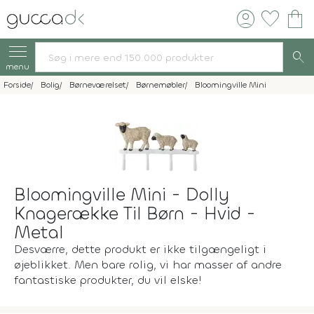
account_circle
favorite
shopping_bag
search
menu
Forside
Bolig
Børneværelset
Børnemøbler
Bloomingville Mini
Bloomingville Mini - Dolly
Knagerække Til Børn - Hvid -
Metal
Desværre, dette produkt er ikke tilgængeligt i
øjeblikket. Men bare rolig, vi har masser af andre
fantastiske produkter, du vil elske!