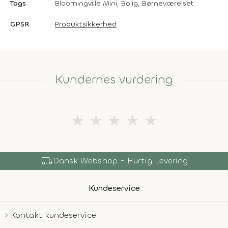
Tags
Bloomingville Mini, Bolig, Børneværelset
GPSR
Produktsikkerhed
Kundernes vurdering
★
★
★
★
★
local_shipping
Dansk Webshop - Hurtig Levering
Kundeservice
Kontakt kundeservice