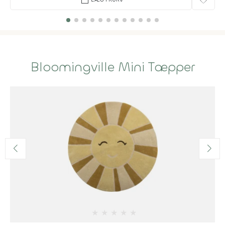
favorite
Bloomingville Mini Tæpper
★
★
★
★
★