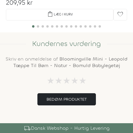
209,95 kr
shopping_bag
favorite
LÆG I KURV
Kundernes vurdering
Skriv en anmeldelse af
Bloomingville Mini - Leopold
Tæppe Til Børn - Natur - Bomuld Babylegetøj
★
★
★
★
★
BEDØM PRODUKTET
local_shipping
Dansk Webshop - Hurtig Levering