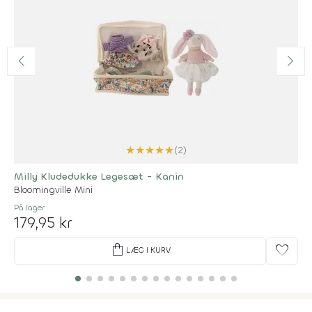
★
★
★
★
★
(2)
Milly Kludedukke Legesæt - Kanin
Bloomingville Mini
På lager
179,95 kr
shopping_bag
favorite
LÆG I KURV