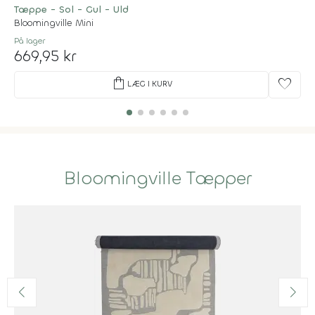
Tæppe - Sol - Gul - Uld
Bloomingville Mini
På lager
669,95 kr
shopping_bag
favorite
LÆG I KURV
Bloomingville Tæpper