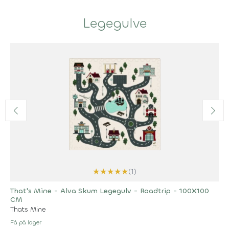
Legegulve
★
★
★
★
★
(1)
That's Mine - Alva Skum Legegulv - Roadtrip - 100X100
CM
Thats Mine
Få på lager