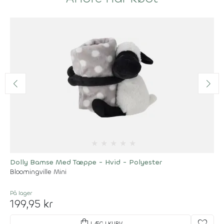
★
★
★
★
★
Dolly Bamse Med Tæppe - Hvid - Polyester
Bloomingville Mini
På lager
199,95 kr
shopping_bag
LÆG I KURV