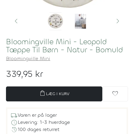
Bloomingville Mini - Leopold
Tæppe Til Børn - Natur - Bomuld
Bloomingville Mini
339,95 kr
shopping_bag
favorite
LÆG I KURV
local_shipping
Varen er på lager
schedule
Levering: 1-3 hverdage
history
100 dages returret