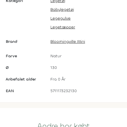
Kategori
Legetøj
Babylegetøj
Legegulve
Legetæpper
Brand
Bloomingville Mini
Farve
Natur
Ø
130
Anbefalet alder
Fra 0 År
EAN
5711173232130
Andre har købt