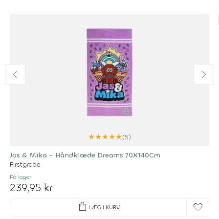
★
★
★
★
★
(5)
Jas & Mika - Håndklæde Dreams 70X140Cm
Firstgrade
På lager
239,95 kr
shopping_bag
favorite
LÆG I KURV