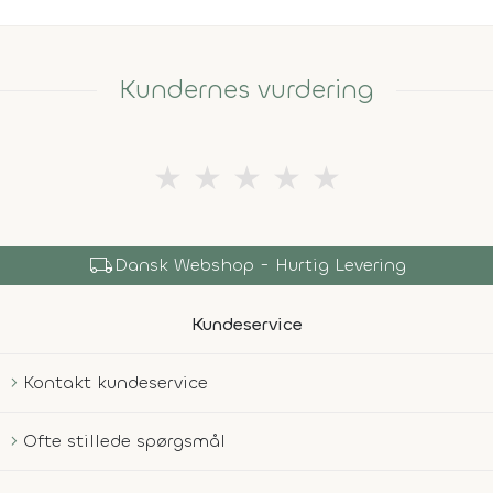
Kundernes vurdering
★
★
★
★
★
local_shipping
Dansk Webshop - Hurtig Levering
Kundeservice
Kontakt kundeservice
Ofte stillede spørgsmål