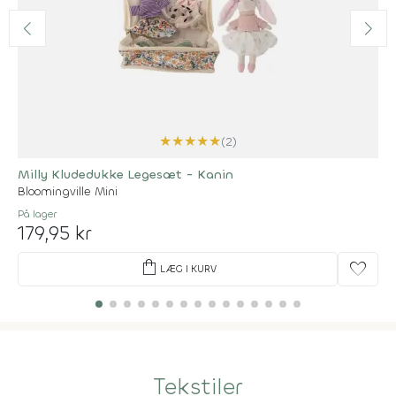
★
★
★
★
★
(2)
Milly Kludedukke Legesæt - Kanin
Bloomingville Mini
På lager
179,95 kr
shopping_bag
favorite
LÆG I KURV
Tekstiler