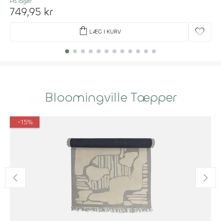
På lager
749,95 kr
shopping_bag
favorite
LÆG I KURV
Bloomingville Tæpper
-15%