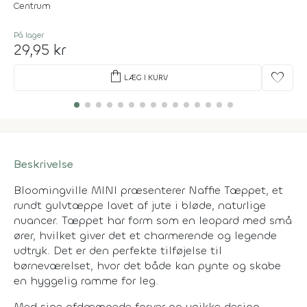
Centrum
På lager
29,95 kr
shopping_bag
favorite
LÆG I KURV
Beskrivelse
Bloomingville MINI præsenterer Naffie Tæppet, et
rundt gulvtæppe lavet af jute i bløde, naturlige
nuancer. Tæppet har form som en leopard med små
ører, hvilket giver det et charmerende og legende
udtryk. Det er den perfekte tilføjelse til
børneværelset, hvor det både kan pynte og skabe
en hyggelig ramme for leg.
Med sine afdæmpede farver og unikke design