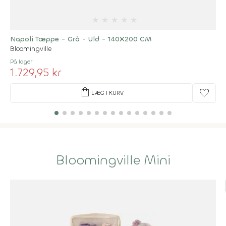
★
★
★
★
★
Napoli Tæppe - Grå - Uld - 140X200 CM
Bloomingville
På lager
1.729,95 kr
shopping_bag
favorite
LÆG I KURV
Bloomingville Mini