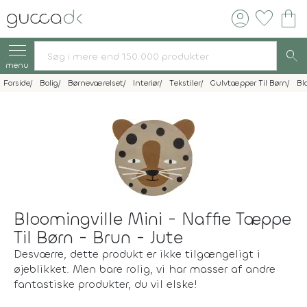
account_circle
favorite
shopping_bag
search
menu
Forside
Bolig
Børneværelset
Interiør
Tekstiler
Gulvtæpper Til Børn
Bl
Bloomingville Mini - Naffie Tæppe
Til Børn - Brun - Jute
Desværre, dette produkt er ikke tilgængeligt i
øjeblikket. Men bare rolig, vi har masser af andre
fantastiske produkter, du vil elske!