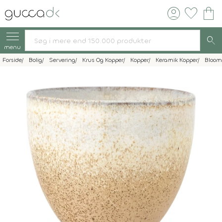
account_circle
favorite
shopping_bag
search
menu
Forside
Bolig
Servering
Krus Og Kopper
Kopper
Keramik Kopper
Bloomi