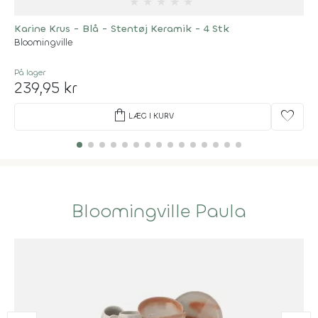
★
★
★
★
★
Karine Krus - Blå - Stentøj Keramik - 4 Stk
Bloomingville
På lager
239,95 kr
shopping_bag
favorite
LÆG I KURV
Bloomingville Paula