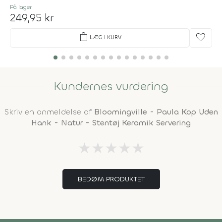
På lager
249,95 kr
shopping_bag
favorite
LÆG I KURV
Kundernes vurdering
Skriv en anmeldelse af
Bloomingville - Paula Kop Uden
Hank - Natur - Stentøj Keramik Servering
★
★
★
★
★
BEDØM PRODUKTET