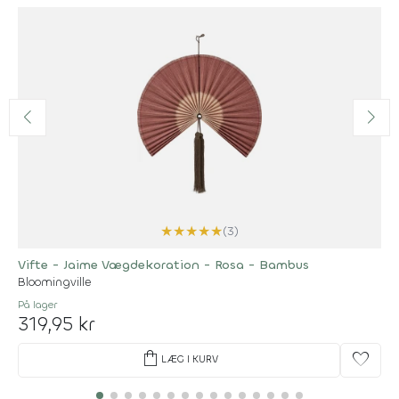
★
★
★
★
★
(3)
Vifte - Jaime Vægdekoration - Rosa - Bambus
Bloomingville
På lager
319,95 kr
shopping_bag
favorite
LÆG I KURV