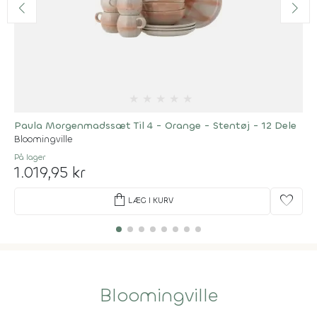
★
★
★
★
★
Paula Morgenmadssæt Til 4 - Orange - Stentøj - 12 Dele
Bloomingville
På lager
1.019,95 kr
shopping_bag
favorite
LÆG I KURV
Bloomingville