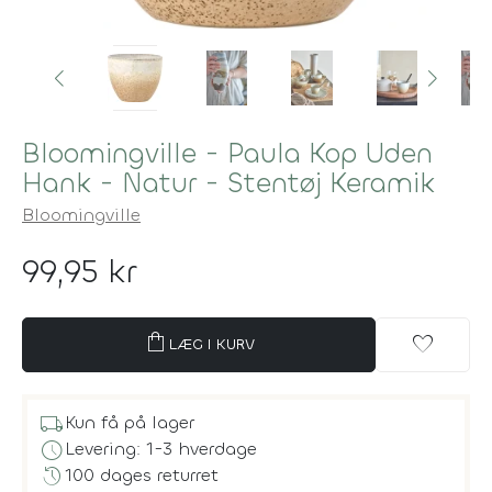
Bloomingville - Paula Kop Uden
Hank - Natur - Stentøj Keramik
Bloomingville
99,95 kr
shopping_bag
favorite
LÆG I KURV
local_shipping
Kun få på lager
schedule
Levering: 1-3 hverdage
history
100 dages returret