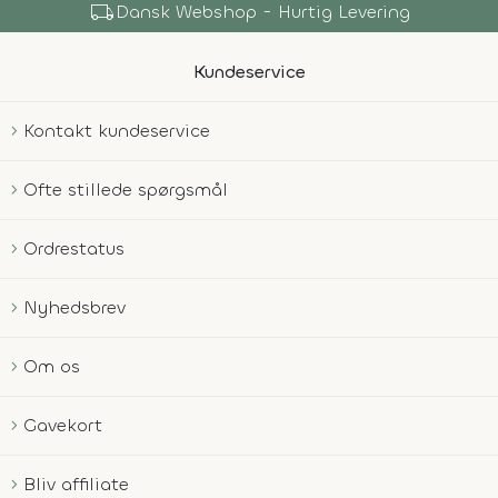
local_shipping
Dansk Webshop - Hurtig Levering
Kundeservice
Kontakt kundeservice
Ofte stillede spørgsmål
Ordrestatus
Nyhedsbrev
Om os
Gavekort
Bliv affiliate