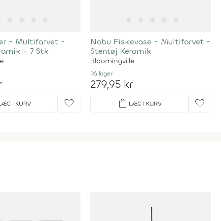
★
★
★
★
★
★
★
★
★
★
r - Multifarvet -
Nobu Fiskevase - Multifarvet -
ramik - 7 Stk
Stentøj Keramik
le
Bloomingville
På lager
r
279,95 kr
favorite
shopping_bag
favorite
LÆG I KURV
LÆG I KURV