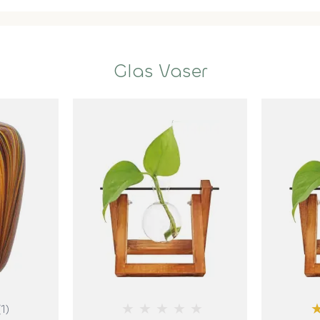
Glas Vaser
★
★
★
★
★
(1)