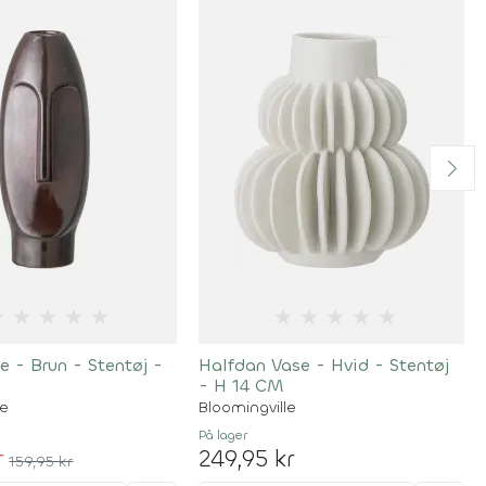
★
★
★
★
★
★
★
★
★
★
e - Brun - Stentøj -
Halfdan Vase - Hvid - Stentøj
- H 14 CM
le
Bloomingville
På lager
r
249,95 kr
159,95 kr