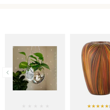
★
★
★
★
★
★
★
★
★
★