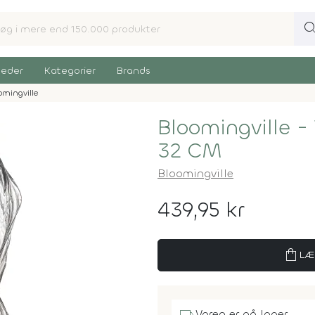
sear
eder
Kategorier
Brands
omingville
Bloomingville - 
32 CM
Bloomingville
439,95 kr
shopping_bag
LÆ
Varen er på lager