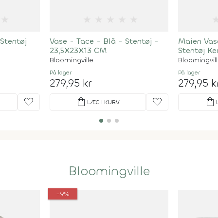
★
★
★
★
★
★
Stentøj
Vase - Tace - Blå - Stentøj -
Maien Vase
23,5X23X13 CM
Stentøj Ke
Bloomingville
Bloomingvil
På lager
På lager
279,95 kr
279,95 k
favorite
shopping_bag
favorite
shopping_bag
LÆG I KURV
Bloomingville
-9%