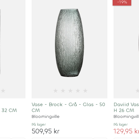
-19%
★
★
★
★
★
★
Vase - Brock - Grå - Glas - 50
Daviid Vas
H 32 CM
CM
H 26 CM
Bloomingville
Bloomingvil
På lager
På lager
509,95 kr
129,95 k