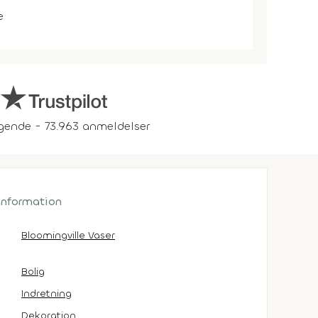
e
gende - 73.963 anmeldelser
 information
Bloomingville Vaser
Bolig
Indretning
Dekoration