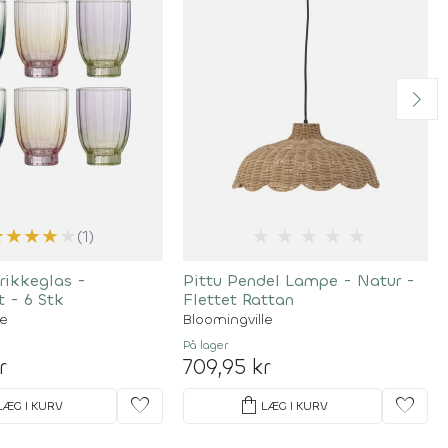
★
★
★
★
★
★
★
★
★
★
(1)
rikkeglas -
Pittu Pendel Lampe - Natur -
t - 6 Stk
Flettet Rattan
le
Bloomingville
På lager
r
709,95 kr
favorite
shopping_bag
favorite
LÆG I KURV
LÆG I KURV