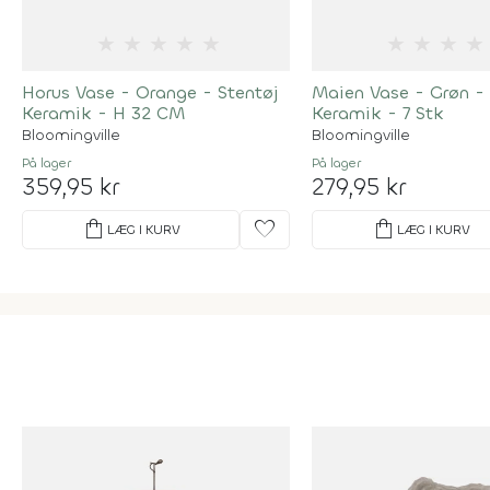
★
★
★
★
★
★
★
★
★
Horus Vase - Orange - Stentøj
Maien Vase - Grøn - 
Keramik - H 32 CM
Keramik - 7 Stk
Bloomingville
Bloomingville
På lager
På lager
359,95 kr
279,95 kr
shopping_bag
favorite
shopping_bag
LÆG I KURV
LÆG I KURV