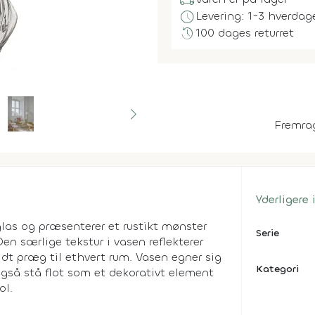
local_shipping
schedule
Levering: 1-3 hverdag
history
100 dages returret
Fremra
Yderligere
 glas og præsenterer et rustikt mønster
Serie
n særlige tekstur i vasen reflekterer
ldt præg til ethvert rum. Vasen egner sig
Kategori
gså stå flot som et dekorativt element
ol.