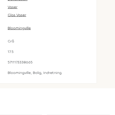
Vaser
Glas Vaser
Bloomingville
Grå
17.5
5711173338665
Bloomingville, Bolig, Indretning