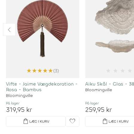
★
★
★
★
★
★
★
★
★
(3)
Vifte - Jaime Vægdekoration -
Aiku Skål - Glas - 
Rosa - Bambus
Bloomingville
Bloomingville
På lager
På lager
319,95 kr
259,95 kr
shopping_bag
favorite
shopping_bag
LÆG I KURV
LÆG I KURV