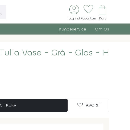
account_circle
favorite
shopping_bag
ch
Log ind
Favoritter
Kurv
Kundeservice
Om Os
Tulla Vase - Grå - Glas - H
favorite
G I KURV
FAVORIT