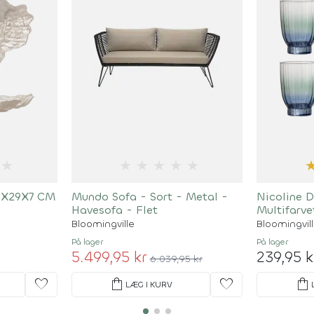
★
★
★
★
★
★
38X29X7 CM
Mundo Sofa - Sort - Metal -
Nicoline D
Havesofa - Flet
Multifarve
Bloomingville
Bloomingvil
På lager
På lager
5.499,95 kr
239,95 k
6.039,95 kr
favorite
shopping_bag
favorite
shopping_bag
LÆG I KURV