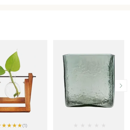
★
★
★
★
★
★
★
★
★
★
(1)