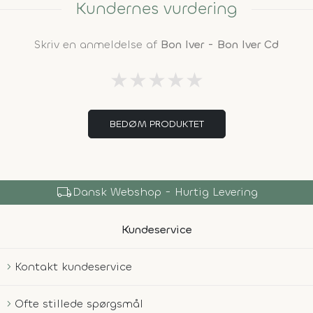
Kundernes vurdering
Skriv en anmeldelse af
Bon Iver - Bon Iver Cd
★
★
★
★
★
BEDØM PRODUKTET
local_shipping
Dansk Webshop - Hurtig Levering
Kundeservice
Kontakt kundeservice
Ofte stillede spørgsmål