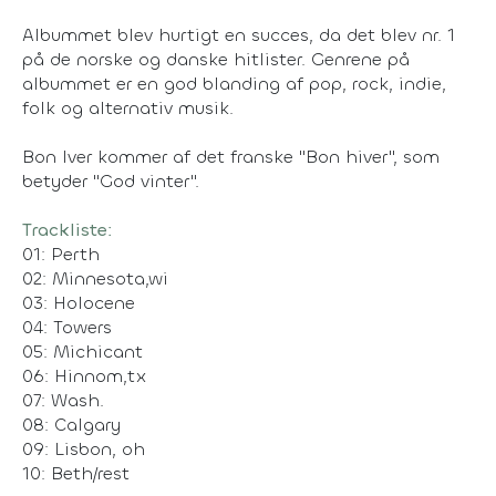
Albummet blev hurtigt en succes, da det blev nr. 1
på de norske og danske hitlister. Genrene på
albummet er en god blanding af pop, rock, indie,
folk og alternativ musik.
Bon Iver kommer af det franske "Bon hiver", som
betyder "God vinter".
Trackliste:
01: Perth
02: Minnesota,wi
03: Holocene
04: Towers
05: Michicant
06: Hinnom,tx
07: Wash.
08: Calgary
09: Lisbon, oh
10: Beth/rest