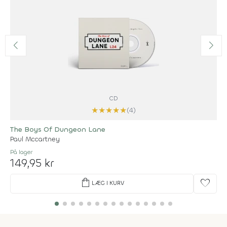
CD
★
★
★
★
★
(4)
The Boys Of Dungeon Lane
Paul Mccartney
På lager
149,95 kr
shopping_bag
favorite
LÆG I KURV