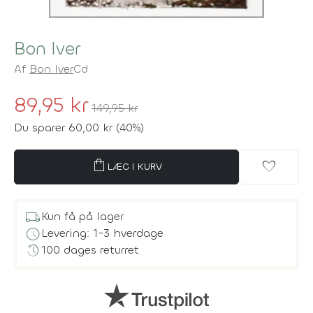
Bon Iver
Af
Bon Iver
Cd
89,95 kr
149,95 kr
Du sparer 60,00 kr (40%)
shopping_bag
favorite
LÆG I KURV
local_shipping
Kun få på lager
schedule
Levering: 1-3 hverdage
history
100 dages returret