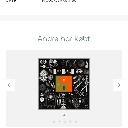
GPSR
Produktsikkerhed
Andre har købt
CD
★
★
★
★
★