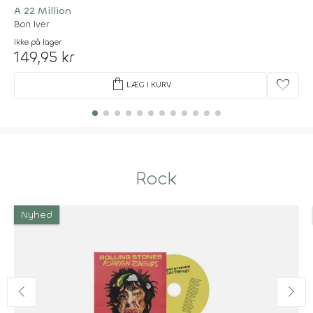
A 22 Million
Bon Iver
Ikke på lager
149,95 kr
shopping_bag
favorite
LÆG I KURV
Rock
Nyhed