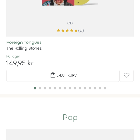
CD
★
★
★
★
★
(6)
Foreign Tongues
The Rolling Stones
På lager
149,95 kr
shopping_bag
favorite
LÆG I KURV
Pop