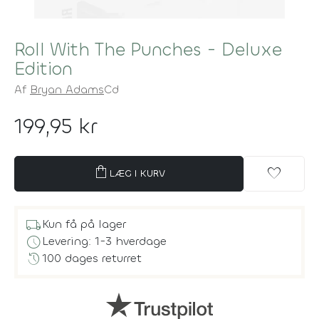
Roll With The Punches - Deluxe
Edition
Af
Bryan Adams
Cd
199,95 kr
shopping_bag
favorite
LÆG I KURV
local_shipping
Kun få på lager
schedule
Levering: 1-3 hverdage
history
100 dages returret