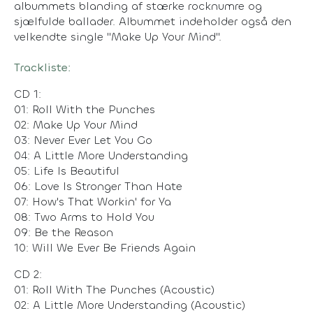
albummets blanding af stærke rocknumre og
sjælfulde ballader. Albummet indeholder også den
velkendte single "Make Up Your Mind".
Trackliste:
CD 1:
01: Roll With the Punches
02: Make Up Your Mind
03: Never Ever Let You Go
04: A Little More Understanding
05: Life Is Beautiful
06: Love Is Stronger Than Hate
07: How's That Workin' for Ya
08: Two Arms to Hold You
09: Be the Reason
10: Will We Ever Be Friends Again
CD 2:
01: Roll With The Punches (Acoustic)
02: A Little More Understanding (Acoustic)