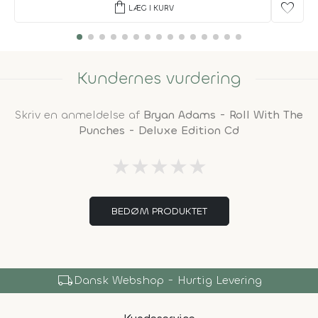
shopping_bag
favorite
LÆG I KURV
Kundernes vurdering
Skriv en anmeldelse af
Bryan Adams - Roll With The
Punches - Deluxe Edition Cd
★
★
★
★
★
BEDØM PRODUKTET
local_shipping
Dansk Webshop - Hurtig Levering