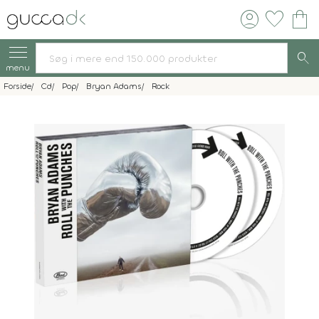
account_circle
favorite
shopping_bag
search
menu
Forside
Cd
Pop
Bryan Adams
Rock