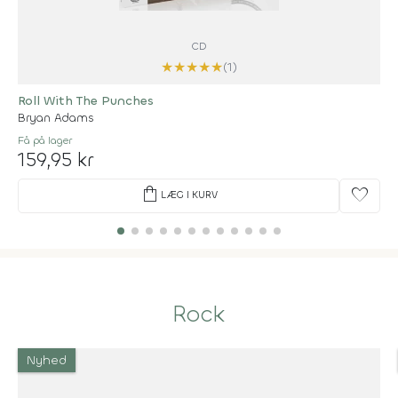
CD
★
★
★
★
★
(1)
Roll With The Punches
Bryan Adams
Få på lager
159,95 kr
shopping_bag
favorite
LÆG I KURV
Rock
Nyhed