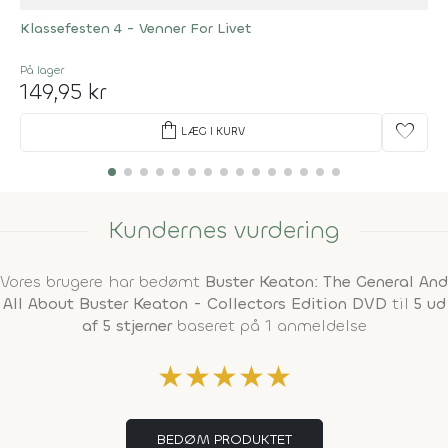
Klassefesten 4 - Venner For Livet
På lager
149,95 kr
shopping_bag
favorite
LÆG I KURV
Kundernes vurdering
Vores brugere har bedømt
Buster Keaton: The General And
All About Buster Keaton - Collectors Edition DVD
til
5 ud
af 5 stjerner
baseret på 1 anmeldelse
★
★
★
★
★
BEDØM PRODUKTET