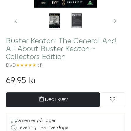
Buster Keaton: The General And
All About Buster Keaton -
Collectors Edition
DVD
★
★
★
★
★
(1)
69,95 kr
shopping_bag
favorite
LÆG I KURV
local_shipping
Varen er på lager
schedule
Levering: 1-3 hverdage