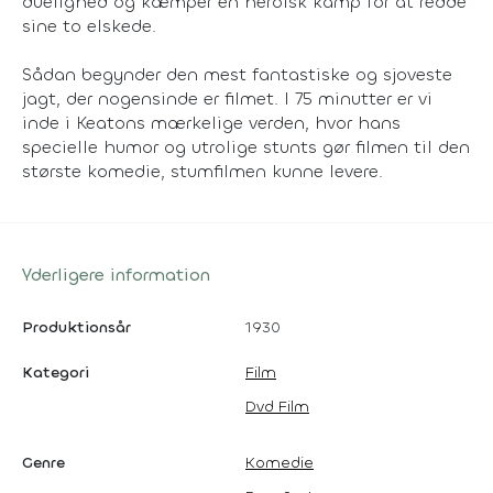
duelighed og kæmper en heroisk kamp for at redde
sine to elskede.
Sådan begynder den mest fantastiske og sjoveste
jagt, der nogensinde er filmet. I 75 minutter er vi
inde i Keatons mærkelige verden, hvor hans
specielle humor og utrolige stunts gør filmen til den
største komedie, stumfilmen kunne levere.
Yderligere information
Produktionsår
1930
Kategori
Film
Dvd Film
Genre
Komedie