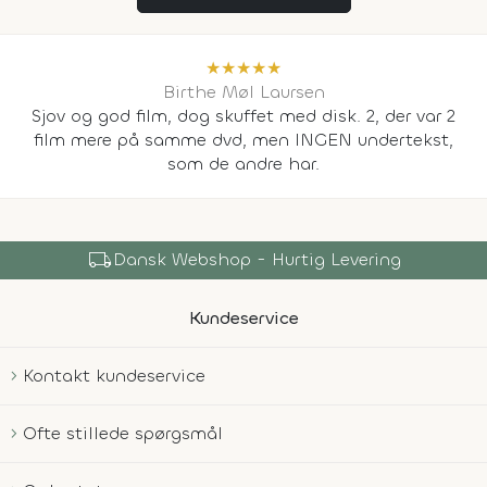
★
★
★
★
★
Birthe Møl Laursen
Sjov og god film, dog skuffet med disk. 2, der var 2
film mere på samme dvd, men INGEN undertekst,
som de andre har.
local_shipping
Dansk Webshop - Hurtig Levering
Kundeservice
Kontakt kundeservice
Ofte stillede spørgsmål