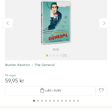
DVD
★
★
★
★
★
(1)
Buster Keaton - The General
På lager
59,95 kr
shopping_bag
favorite
LÆG I KURV