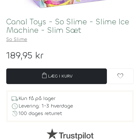
Canal Toys - So Slime - Slime Ice
Machine - Slim Sæt
So Slime
189,95 kr
shopping_bag
favorite
LÆG I KURV
local_shipping
Kun få på lager
schedule
Levering: 1-3 hverdage
history
100 dages returret