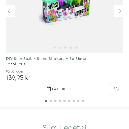
★
★
★
★
★
DIY Slim Sæt - Slime Shakers - So Slime
Canal Toys
Få på lager
139,95 kr
shopping_bag
favorite
LÆG I KURV
Slim Legetøj