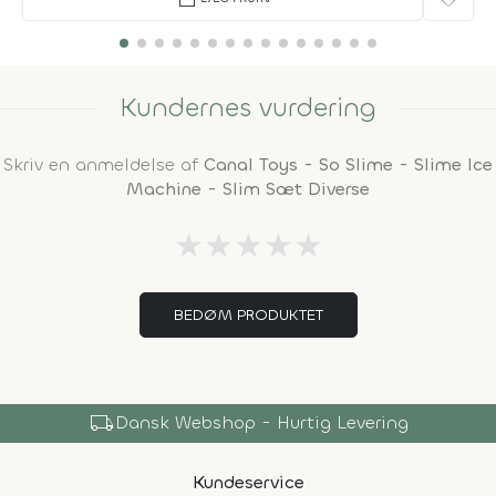
Kundernes vurdering
Skriv en anmeldelse af
Canal Toys - So Slime - Slime Ice
Machine - Slim Sæt Diverse
★
★
★
★
★
BEDØM PRODUKTET
local_shipping
Dansk Webshop - Hurtig Levering
Kundeservice