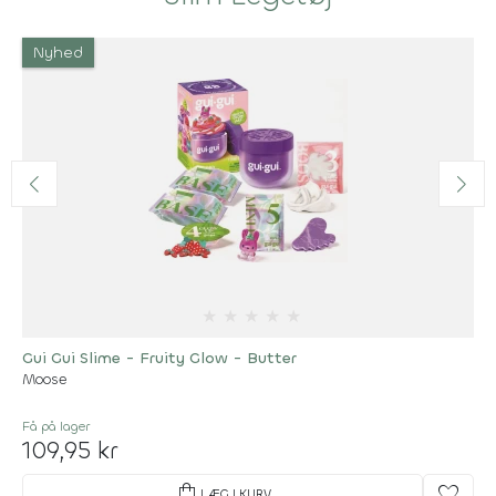
Nyhed
★
★
★
★
★
Gui Gui Slime - Fruity Glow - Butter
Moose
Få på lager
109,95 kr
shopping_bag
favorite
LÆG I KURV