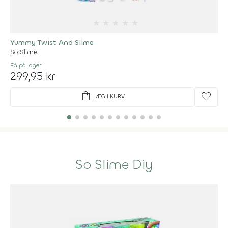
★
★
★
★
★
Yummy Twist And Slime
So Slime
Få på lager
299,95 kr
shopping_bag
favorite
LÆG I KURV
So Slime Diy