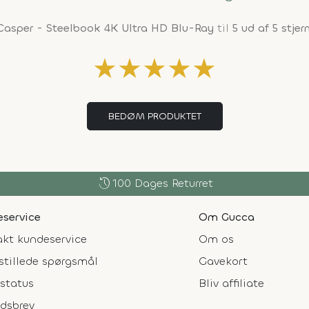
Casper - Steelbook 4K Ultra HD Blu-Ray
til
5 ud af 5 stjer
★
★
★
★
★
BEDØM PRODUKTET
history
100 Dages Returret
service
Om Gucca
kt kundeservice
Om os
stillede spørgsmål
Gavekort
status
Bliv affiliate
dsbrev