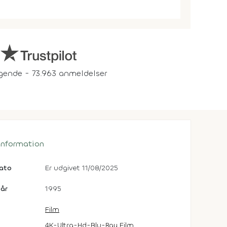
gende - 73.963 anmeldelser
 information
dato
Er udgivet 11/08/2025
år
1995
Film
4K-Ultra-Hd-Blu-Ray Film