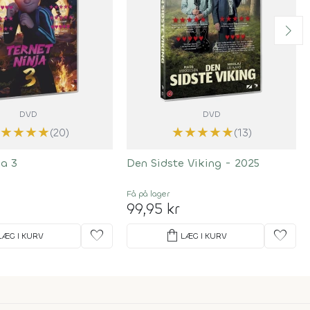
DVD
DVD
★
★
★
★
★
★
★
★
★
(20)
(13)
ja 3
Den Sidste Viking - 2025
Få på lager
99,95 kr
favorite
shopping_bag
favorite
LÆG I KURV
LÆG I KURV