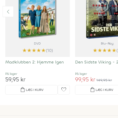
DVD
Blu-Ray
★
★
★
★
★
★
★
★
★
★
(10)
Madklubben 2: Hjemme Igen
Den Sidste Viking - 
På lager
På lager
59,95 kr
99,95 kr
149,95 kr
shopping_bag
favorite
shopping_bag
LÆG I KURV
LÆG I KURV