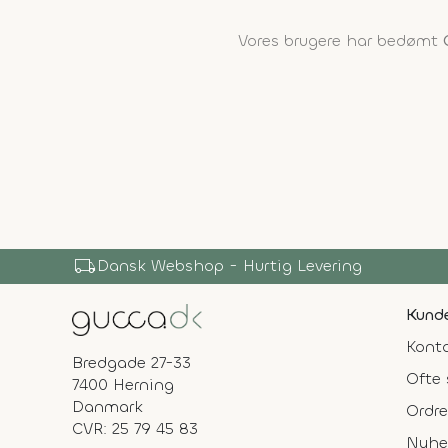
Vores brugere har bedømt
local_shipping
Dansk Webshop - Hurtig Levering
Kunde
Konta
Bredgade 27-33
Ofte 
7400 Herning
Danmark
Ordre
CVR: 25 79 45 83
Nyhe