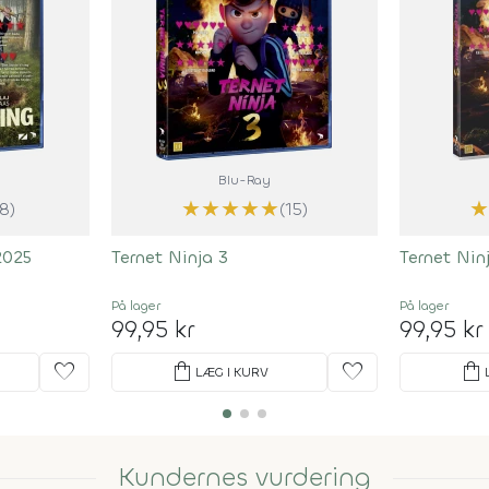
Blu-Ray
★
★
★
★
★
★
(8)
(15)
2025
Ternet Ninja 3
Ternet Nin
På lager
På lager
99,95 kr
99,95 kr
favorite
shopping_bag
favorite
shopping_bag
LÆG I KURV
Kundernes vurdering