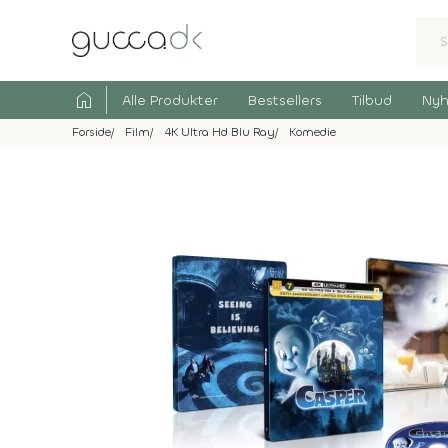
home
Alle Produkter
Bestsellers
Tilbud
Nyh
Forside
Film
4K Ultra Hd Blu Ray
Komedie