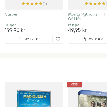
★
★
★
★
★
★
★
★
★
★
(1)
Casper
Monty Python's - T
Of Life
På lager
På lager
199,95 kr
49,95 kr
shopping_bag
favorite
shopping_bag
LÆG I KURV
LÆG I KURV
-33%