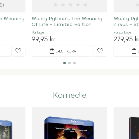
★
★
★
★
★
(2)
he Meaning
Monty Python's The Meaning
Monty Pyt
Of Life - Limited Edition
Zirkus - S
På lager
Få på lager
99,95 kr
279,95 k
favorite
shopping_bag
favorite
shopping_bag
LÆG I KURV
Komedie