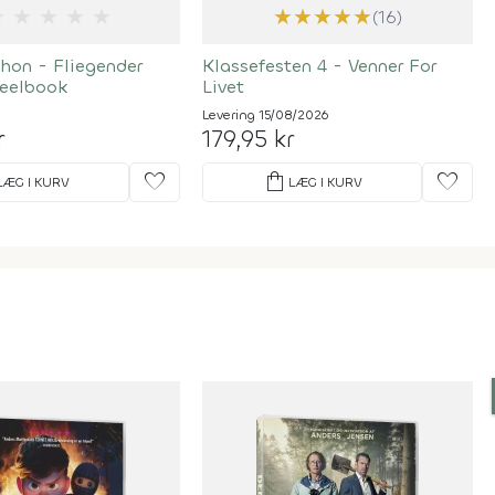
★
★
★
★
★
★
★
★
★
★
(16)
hon - Fliegender
Klassefesten 4 - Venner For
teelbook
Livet
Levering 15/08/2026
r
179,95 kr
favorite
shopping_bag
favorite
LÆG I KURV
LÆG I KURV