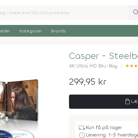
sear
eder
Kategorier
Brands
Casper - Steel
4K Ultra HD Blu-Ray
★
★
★
299,95 kr
shopping_bag
LÆ
local_shipping
Kun få på lager
schedule
Levering: 1-3 hverdag