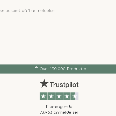
ner
baseret på 1 anmeldelse
shopping_bag
Over 150.000 Produkter
Fremragende
73.963 anmeldelser