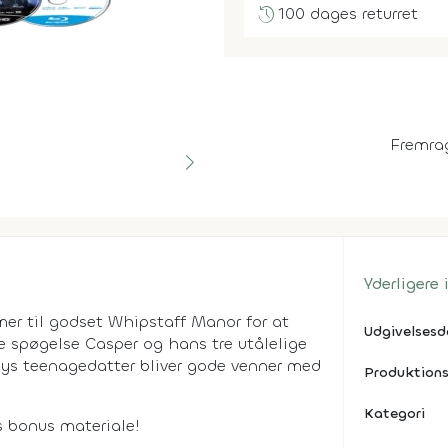
history
100 dages returret
Fremra
Yderligere
r til godset Whipstaff Manor for at
Udgivelses
lle spøgelse Casper og hans tre utålelige
veys teenagedatter bliver gode venner med
Produktions
Kategori
s bonus materiale!