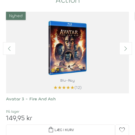
Action
Nyhed
Blu-Ray
★
★
★
★
★
(12)
Avatar 3 - Fire And Ash
På lager
149,95 kr
shopping_bag
favorite
LÆG I KURV