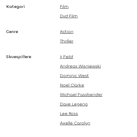
Kategori
Film
Dvd Film
Genre
Action
Thriller
Skuespillere
Jj Feild
Andreas Wisniewski
Dominic West
Noel Clarke
Michael Fassbender
Dave Legeno
Lee Ross
Axelle Carolyn