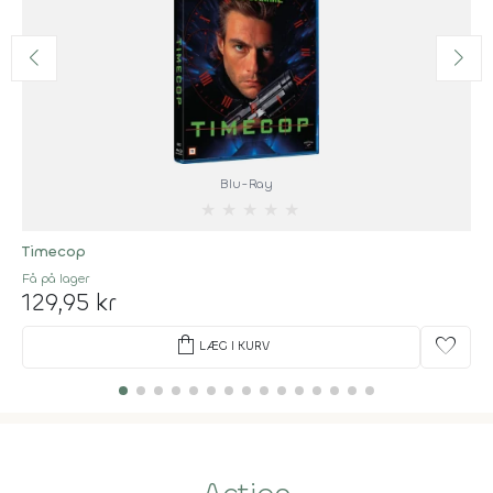
Blu-Ray
★
★
★
★
★
Timecop
Få på lager
129,95 kr
shopping_bag
favorite
LÆG I KURV