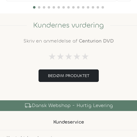
Kundernes vurdering
Skriv en anmeldelse af
Centurion DVD
★
★
★
★
★
BEDØM PRODUKTET
local_shipping
Dansk Webshop - Hurtig Levering
Kundeservice