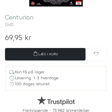
Centurion
DVD
69,95 kr
shopping_bag
favorite
LÆG I KURV
local_shipping
Kun få på lager
schedule
Levering: 1-3 hverdage
history
100 dages returret
Fremragende - 73.982 anmeldelser