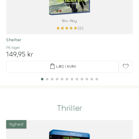
Blu-Ray
★
★
★
★
★
(6)
Shelter
På lager
149,95 kr
shopping_bag
favorite
LÆG I KURV
Thriller
Nyhed