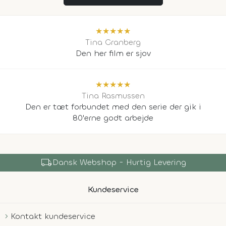
★
★
★
★
★
Tina Granberg
Den her film er sjov
★
★
★
★
★
Tina Rasmussen
Den er tæt forbundet med den serie der gik i
80'erne godt arbejde
local_shipping
Dansk Webshop - Hurtig Levering
Kundeservice
Kontakt kundeservice