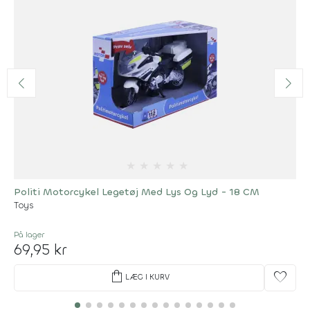
★
★
★
★
★
Politi Motorcykel Legetøj Med Lys Og Lyd - 18 CM
Toys
På lager
69,95 kr
shopping_bag
favorite
LÆG I KURV