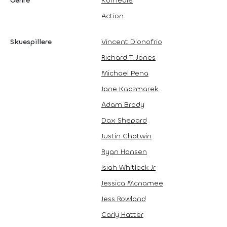
Genre
Komedie
Action
Skuespillere
Vincent D'onofrio
Richard T. Jones
Michael Pena
Jane Kaczmarek
Adam Brody
Dax Shepard
Justin Chatwin
Ryan Hansen
Isiah Whitlock Jr
Jessica Mcnamee
Jess Rowland
Carly Hatter