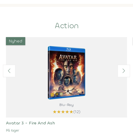
Action
Nyhed
Blu-Ray
★
★
★
★
★
(12)
Avatar 3 - Fire And Ash
På lager