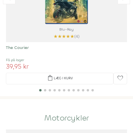
Blu-Ray
★
★
★
★
★
(4)
The Courier
Få på lager
39,95 kr
shopping_bag
favorite
LÆG I KURV
Motorcykler