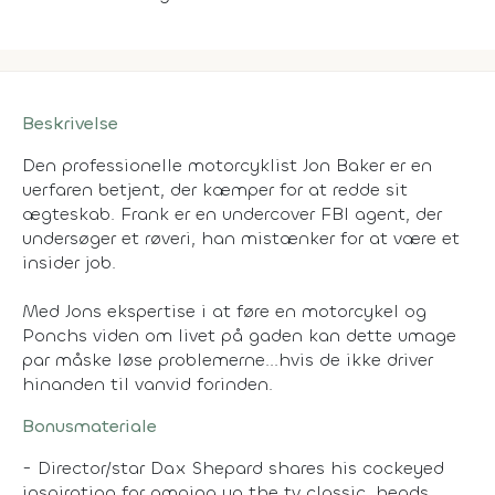
Beskrivelse
Den professionelle motorcyklist Jon Baker er en
uerfaren betjent, der kæmper for at redde sit
ægteskab. Frank er en undercover FBI agent, der
undersøger et røveri, han mistænker for at være et
insider job.
Med Jons ekspertise i at føre en motorcykel og
Ponchs viden om livet på gaden kan dette umage
par måske løse problemerne...hvis de ikke driver
hinanden til vanvid forinden.
Bonusmateriale
- Director/star Dax Shepard shares his cockeyed
inspiration for amping up the tv classic, heads