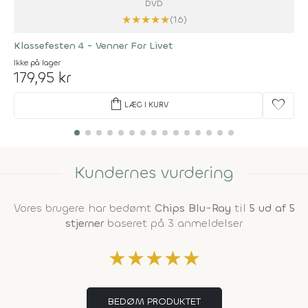
DVD
★
★
★
★
★
(16)
Klassefesten 4 - Venner For Livet
Ikke på lager
179,95 kr
shopping_bag
favorite
LÆG I KURV
Kundernes vurdering
Vores brugere har bedømt
Chips Blu-Ray
til
5 ud af 5
stjerner
baseret på 3 anmeldelser
★
★
★
★
★
BEDØM PRODUKTET