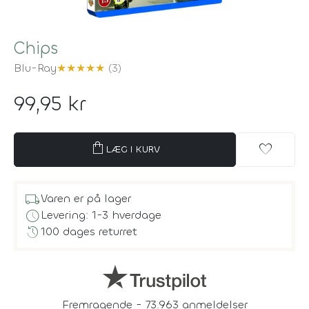
Chips
Blu-Ray
★
★
★
★
★
(3)
99,95 kr
shopping_bag
favorite
LÆG I KURV
local_shipping
Varen er på lager
schedule
Levering: 1-3 hverdage
history
100 dages returret
Fremragende - 73.963 anmeldelser