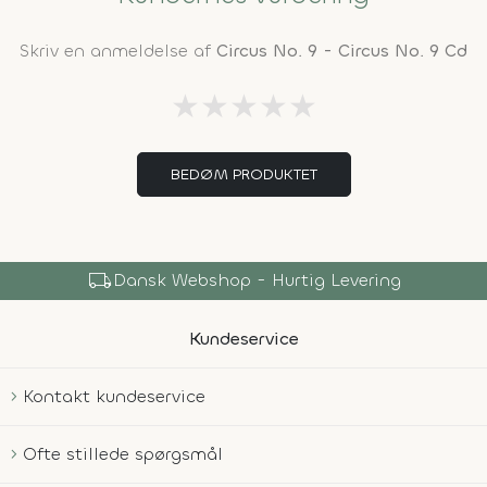
Skriv en anmeldelse af
Circus No. 9 - Circus No. 9 Cd
★
★
★
★
★
BEDØM PRODUKTET
local_shipping
Dansk Webshop - Hurtig Levering
Kundeservice
Kontakt kundeservice
Ofte stillede spørgsmål