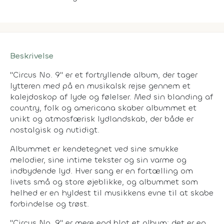
Beskrivelse
"Circus No. 9" er et fortryllende album, der tager
lytteren med på en musikalsk rejse gennem et
kalejdoskop af lyde og følelser. Med sin blanding af
country, folk og americana skaber albummet et
unikt og atmosfærisk lydlandskab, der både er
nostalgisk og nutidigt.
Albummet er kendetegnet ved sine smukke
melodier, sine intime tekster og sin varme og
indbydende lyd. Hver sang er en fortælling om
livets små og store øjeblikke, og albummet som
helhed er en hyldest til musikkens evne til at skabe
forbindelse og trøst.
"Circus No. 9" er mere end blot et album; det er en