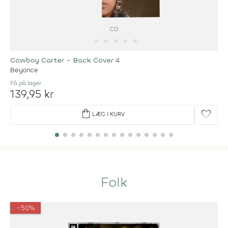
CD
★
★
★
★
★
Cowboy Carter - Back Cover 4
Beyonce
Få på lager
139,95 kr
shopping_bag
favorite
LÆG I KURV
Folk
-50%