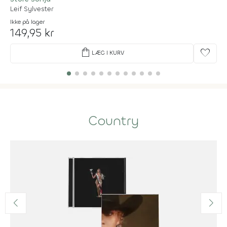
Leif Sylvester
Ikke på lager
149,95 kr
shopping_bag
favorite
LÆG I KURV
Country