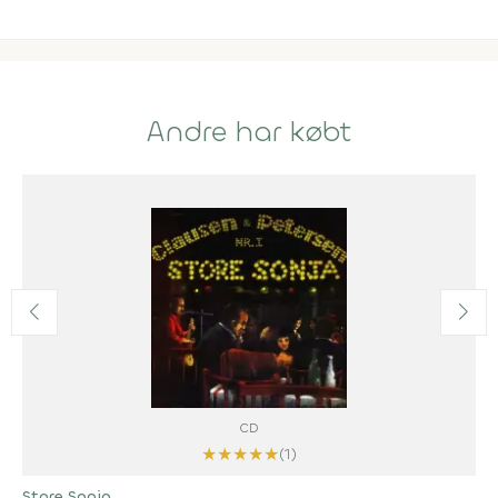
Andre har købt
CD
★
★
★
★
★
(1)
Store Sonja