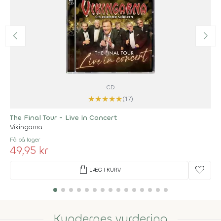
CD
★
★
★
★
★
(17)
The Final Tour - Live In Concert
Vikingarna
Få på lager
49,95 kr
shopping_bag
favorite
LÆG I KURV
Kundernes vurdering