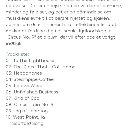
oplevelse. Det er en rejse ind i en verden af drømme,
minder og følelser, og det er en påmindelse om
musikkens evne til at berøre hjertet og sjælen.
Uanset om du er i humør til at reflektere eller blot
ønsker at fordybe dig i et smukt lydlandskab, er
"Circus No. 9" et album, der vil efterlade et varigt
indtryk.
Trackliste:
01: To the Lighthouse
02: The Place That I Call Home
03: Headphones
04: Steampipe Coffee
05: Forever More
06: Unfinished Business
07: Kind of Cool
08: Circus Train No. 9
09: Joy of Learning
10: West Point, Ia
11: Scaffold Song