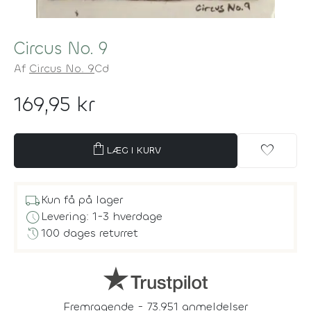
Circus No. 9
Af
Circus No. 9
Cd
169,95 kr
shopping_bag
favorite
LÆG I KURV
local_shipping
Kun få på lager
schedule
Levering: 1-3 hverdage
history
100 dages returret
Fremragende - 73.951 anmeldelser