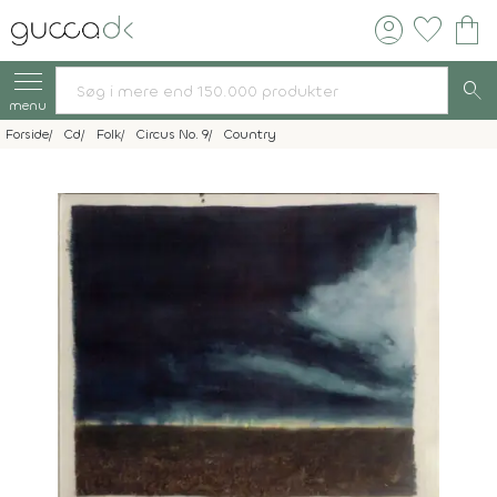
account_circle
favorite
shopping_bag
search
menu
Forside
Cd
Folk
Circus No. 9
Country