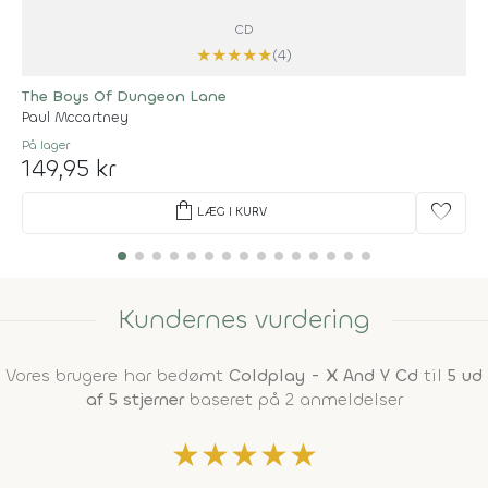
CD
★
★
★
★
★
(4)
The Boys Of Dungeon Lane
Paul Mccartney
På lager
149,95 kr
shopping_bag
favorite
LÆG I KURV
Kundernes vurdering
Vores brugere har bedømt
Coldplay - X And Y Cd
til
5 ud
af 5 stjerner
baseret på 2 anmeldelser
★
★
★
★
★