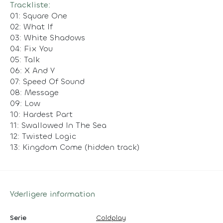
Trackliste:
01: Square One
02: What If
03: White Shadows
04: Fix You
05: Talk
06: X And Y
07: Speed Of Sound
08: Message
09: Low
10: Hardest Part
11: Swallowed In The Sea
12: Twisted Logic
13: Kingdom Come (hidden track)
Yderligere information
Serie
Coldplay