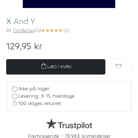
X And Y
Af
Coldplay
Cd
★
★
★
★
★
(2)
129,95 kr
shopping_bag
favorite
LÆG I KURV
block
Ikke på lager
schedule
Levering: 3-15 hverdage
history
100 dages returret
Fremragende - 73.963 anmeldelser