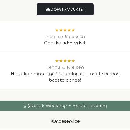
BEDØM PRODUKTET
★
★
★
★
★
Ingelise Jacobsen
Ganske udmærket
★
★
★
★
★
Kenny V. Nielsen
Hvad kan man sige? Coldplay er blandt verdens
bedste bands!
local_shipping
Dansk Webshop - Hurtig Levering
Kundeservice