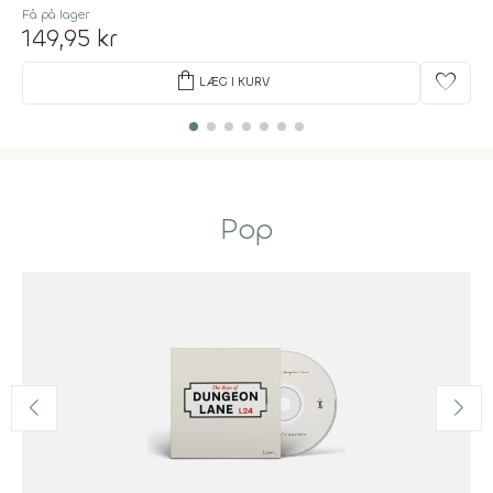
Få på lager
149,95 kr
shopping_bag
favorite
LÆG I KURV
Pop