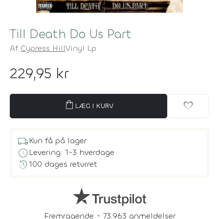
Till Death Do Us Part
Af
Cypress Hill
Vinyl Lp
229,95 kr
shopping_bag
favorite
LÆG I KURV
local_shipping
Kun få på lager
schedule
Levering: 1-3 hverdage
history
100 dages returret
Fremragende - 73.963 anmeldelser