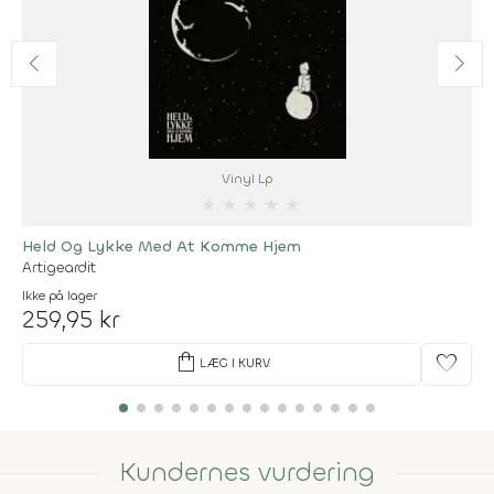
Vinyl Lp
★
★
★
★
★
Held Og Lykke Med At Komme Hjem
Artigeardit
Ikke på lager
259,95 kr
shopping_bag
favorite
LÆG I KURV
Kundernes vurdering