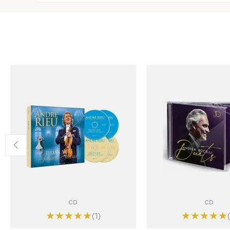
CD
CD
★
★
★
★
★
★
★
★
★
★
(1)