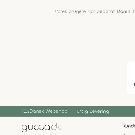
Vores brugere har bedømt
Daniil 
local_shipping
Dansk Webshop - Hurtig Levering
Kunde