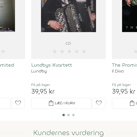
CD
★
★
★
★
★
★
imited
Lundbys Kvartett
The Promis
Lundby
Il Divo
Få på lager
Få på lager
39,95 kr
39,95 kr
favorite
shopping_bag
favorite
shopping_bag
LÆG I KURV
Kundernes vurdering