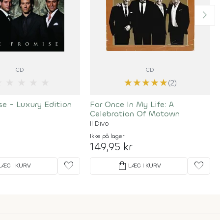
CD
CD
★
★
★
★
★
★
★
★
★
★
(2)
e - Luxury Edition
For Once In My Life: A
Celebration Of Motown
Il Divo
Ikke på lager
149,95 kr
favorite
shopping_bag
favorite
LÆG I KURV
LÆG I KURV