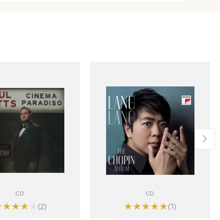
CD
CD
★
★
★
★
★
★
★
★
★
★
(2)
(1)