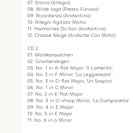
07: Eroica (Allegro)
08: Wilde Jagd (Presto Furioso)
09: Ricordanza (Andantino)
10: Allegro Agitato Molto
11: Harmonies Du Soir (Andantino)
12: Chasse Neige (Andante Con Moto)
CD 2:
01: Waldesrauschen
02: Gnomenreigen
03: No. 1 in A-flat Major, 'Il Lamento'
04: No. 2 in F Minor, 'La Leggierezza'
05: No. 3 in D-flat Major, 'Un Sospiro'
06: No. 1 in G Minor
07: No. 2 in E-flat Major
08: No. 3 in G-sharp Minor, 'La Campanella'
09: No. 4 in E Major
10: No. 5 in E Major
11: No. 6 in a Minor