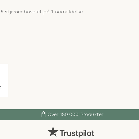
 5 stjerner
baseret på 1 anmeldelse
.
shopping_bag
Over 150.000 Produkter