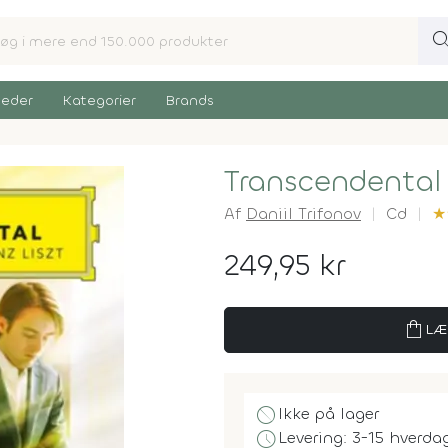
sear
eder
Kategorier
Brands
Transcendental 
Af
Daniil Trifonov
Cd
★
249,95 kr
shopping_bag
LÆ
block
Ikke på lager
schedule
Levering: 3-15 hverda