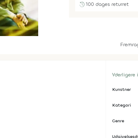
history
100 dages returret
Fremra
Yderligere
Kunstner
Kategori
Genre
Udgivelses