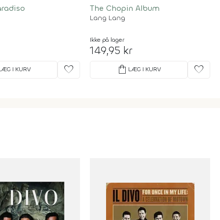
radiso
The Chopin Album
Lang Lang
Ikke på lager
149,95 kr
favorite
shopping_bag
favorite
LÆG I KURV
LÆG I KURV