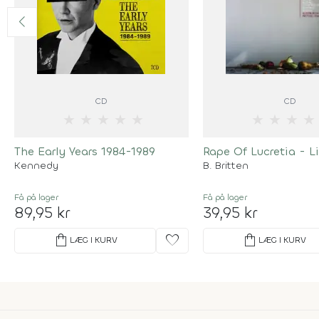
CD
CD
★
★
★
★
★
★
★
★
★
The Early Years 1984-1989
Rape Of Lucretia - L
Kennedy
B. Britten
Få på lager
Få på lager
89,95 kr
39,95 kr
shopping_bag
favorite
shopping_bag
LÆG I KURV
LÆG I KURV