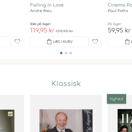
Falling In Love
Cinema Pa
Andre Rieu
Paul Potts
Ikke på lager
På lager
119,95 kr
59,95 kr
129,95 kr
favorite
shopping_bag
favorite
shopping_bag
LÆG I KURV
Klassisk
Nyhed