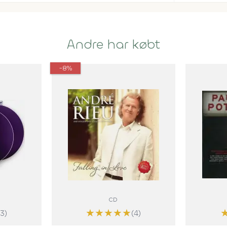
Andre har købt
-8%
CD
★
★
★
★
★
(3)
(4)