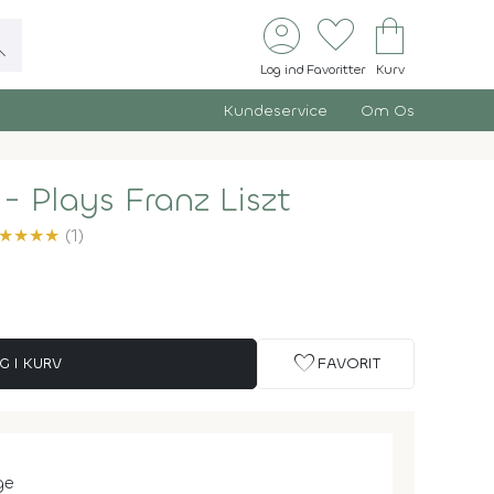
account_circle
favorite
shopping_bag
ch
Log ind
Favoritter
Kurv
Kundeservice
Om Os
- Plays Franz Liszt
★
★
★
★
(1)
favorite
G I KURV
FAVORIT
ge