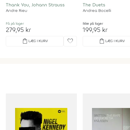
Thank You, Johann Strauss
The Duets
Andre Rieu
Andrea Bocelli
Få på lager
Ikke på lager
279,95 kr
199,95 kr
shopping_bag
favorite
shopping_bag
LÆG I KURV
LÆG I KURV