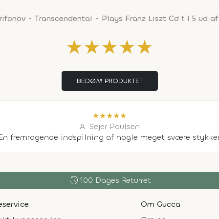
Trifonov - Transcendental - Plays Franz Liszt Cd
til
5 ud af
★
★
★
★
★
BEDØM PRODUKTET
★
★
★
★
★
A. Sejer Poulsen
En fremragende indspilning af nogle meget svære stykker
history
100 Dages Returret
service
Om Gucca