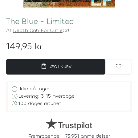
The Blue - Limited
Af
Death Cab For Cutie
Cd
149,95 kr
shopping_bag
favorite
LÆG I KURV
block
Ikke på lager
schedule
Levering: 3-15 hverdage
history
100 dages returret
Fremragende - 73.951 anmeldelser