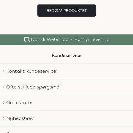
BEDØM PRODUKTET
local_shipping
Dansk Webshop - Hurtig Levering
Kundeservice
Kontakt kundeservice
Ofte stillede spørgsmål
Ordrestatus
Nyhedsbrev