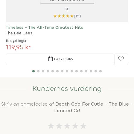
CD
★
★
★
★
★
(15)
Timeless - The All-Time Greatest Hits
The Bee Gees
Ikke på lager
119,95 kr
shopping_bag
favorite
LÆG I KURV
Kundernes vurdering
Skriv en anmeldelse af
Death Cab For Cutie - The Blue -
Limited Cd
★
★
★
★
★