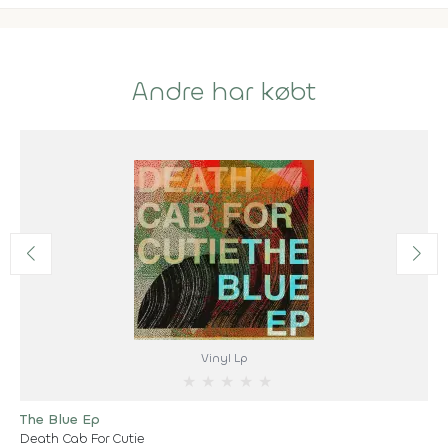
Andre har købt
Vinyl Lp
★
★
★
★
★
The Blue Ep
Death Cab For Cutie