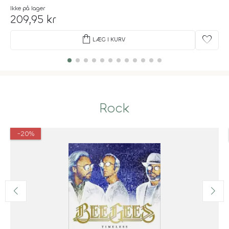
Ikke på lager
209,95 kr
shopping_bag
favorite
LÆG I KURV
Rock
-20%