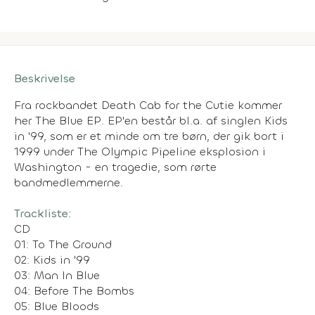
Beskrivelse
Fra rockbandet Death Cab for the Cutie kommer
her
The Blue EP
. EP'en består bl.a. af singlen
Kids
in '99,
som er et minde om tre børn, der gik bort i
1999 under The Olympic Pipeline eksplosion i
Washington - en tragedie, som rørte
bandmedlemmerne.
Trackliste:
CD
01: To The Ground
02: Kids in '99
03: Man In Blue
04: Before The Bombs
05: Blue Bloods