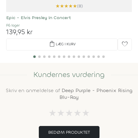
★
★
★
★
★
(8)
Epic - Elvis Presley In Concert
På lager
139,95 kr
shopping_bag
favorite
LÆG I KURV
Kundernes vurdering
Skriv en anmeldelse af
Deep Purple - Phoenix Rising
Blu-Ray
★
★
★
★
★
BEDØM PRODUKTET