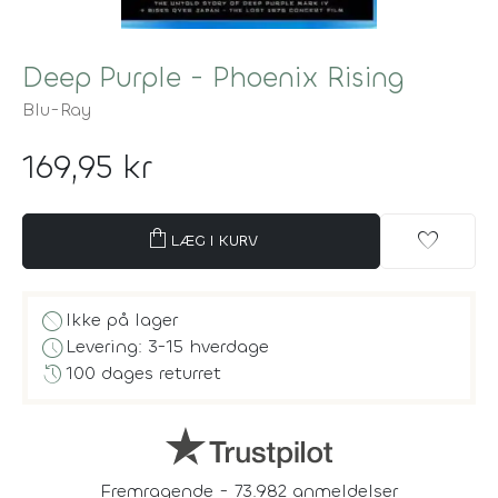
Deep Purple - Phoenix Rising
Blu-Ray
169,95 kr
shopping_bag
favorite
LÆG I KURV
block
Ikke på lager
schedule
Levering: 3-15 hverdage
history
100 dages returret
Fremragende - 73.982 anmeldelser