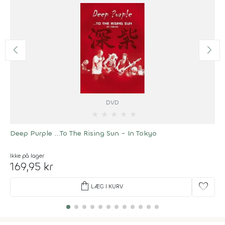
DVD
★
★
★
★
★
Deep Purple ...To The Rising Sun - In Tokyo
Ikke på lager
169,95 kr
shopping_bag
favorite
LÆG I KURV