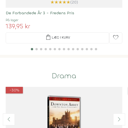
★
★
★
★
★
(20)
De Forbandede År 3 - Fredens Pris
På lager
139,95 kr
shopping_bag
favorite
LÆG I KURV
Drama
-30%