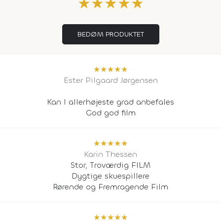
★
★
★
★
★
BEDØM PRODUKTET
★
★
★
★
★
Ester Pilgaard Jørgensen
Kan I allerhøjeste grad anbefales
God god film
★
★
★
★
★
Karin Thessen
Stor, Troværdig FILM
Dygtige skuespillere
Rørende og Fremragende Film
★
★
★
★
★