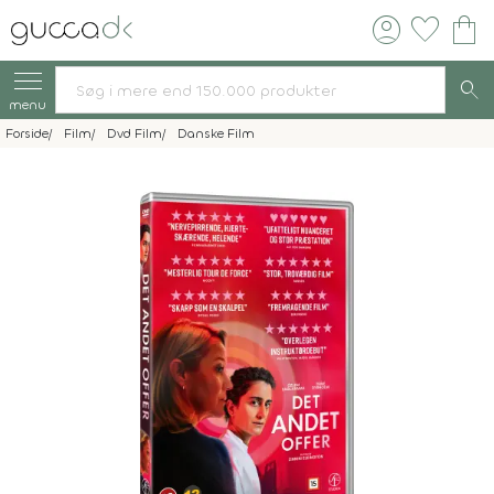
account_circle
favorite
shopping_bag
search
menu
Forside
Film
Dvd Film
Danske Film