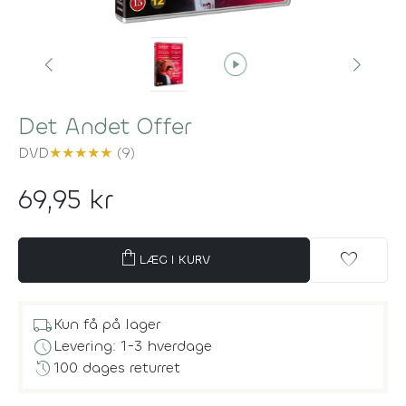
play_circle
Det Andet Offer
DVD
★
★
★
★
★
(9)
69,95 kr
shopping_bag
favorite
LÆG I KURV
local_shipping
Kun få på lager
schedule
Levering: 1-3 hverdage
history
100 dages returret