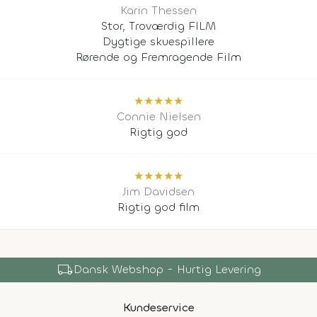
Karin Thessen
Stor, Troværdig FILM
Dygtige skuespillere
Rørende og Fremragende Film
★
★
★
★
★
Connie Nielsen
Rigtig god
★
★
★
★
★
Jim Davidsen
Rigtig god film
local_shipping
Dansk Webshop - Hurtig Levering
Kundeservice