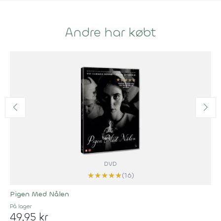
Andre har købt
DVD
★
★
★
★
★
(16)
Pigen Med Nålen
På lager
49,95 kr