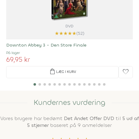
DVD
★
★
★
★
★
(52)
Downton Abbey 3 - Den Store Finale
På lager
69,95 kr
shopping_bag
favorite
LÆG I KURV
Kundernes vurdering
Vores brugere har bedømt
Det Andet Offer DVD
til
5 ud af
5 stjerner
baseret på 9 anmeldelser