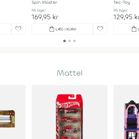
Spin Master
Tec-Toy
På lager
På lager
169,95 kr
129,95 k
favorite
shopping_bag
favorite
shopping_bag
LÆG I KURV
Mattel