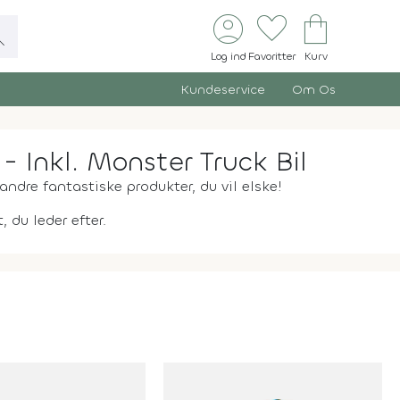
account_circle
favorite
shopping_bag
ch
Log ind
Favoritter
Kurv
Kundeservice
Om Os
 Inkl. Monster Truck Bil
andre fantastiske produkter, du vil elske!
 du leder efter.