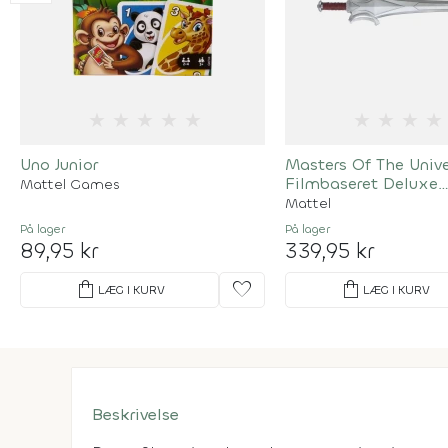
★
★
★
★
★
★
★
★
★
Uno Junior
Masters Of The Unive
Filmbaseret Deluxe
Mattel Games
Kraftsværd
Mattel
På lager
På lager
89,95 kr
339,95 kr
shopping_bag
favorite
shopping_bag
LÆG I KURV
LÆG I KURV
Beskrivelse