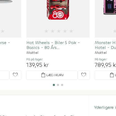
★
★
★
★
★
★
rse -
Hot Wheels - Biler 5 Pak -
Monster H
Basics - 80 Års
Hotel - D
Jubilæumsudgave - 1:64
Store
Mattel
Mattel
Få på lager
På lager
139,95 kr
789,95 k
favorite
shopping_bag
favorite
shopping_bag
LÆG I KURV
Yderligere