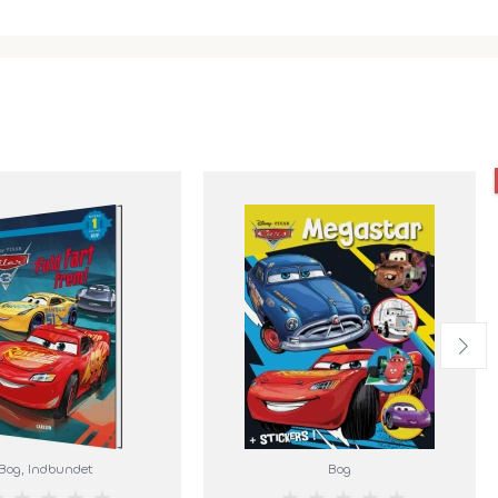
Bog
, Indbundet
Bog