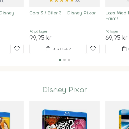
★
★
★
★
★
11)
(6)
 Disney
Cars 3 / Biler 3 - Disney Pixar
Læs Med Bi
Frem!
Få på lager
På lager
99,95 kr
69,95 kr
favorite
shopping_bag
favorite
shopping_bag
LÆG I KURV
Disney Pixar