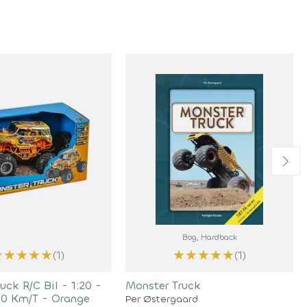
Bog
, Hardback
★
★
★
★
★
★
★
★
★
★
(1)
(1)
uck R/C Bil - 1:20 -
Monster Truck
 10 Km/T - Orange
Per Østergaard