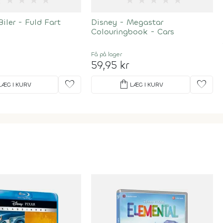
★
★
★
★
★
★
★
★
★
★
ler - Fuld Fart
Disney - Megastar
Colouringbook - Cars
Få på lager
59,95 kr
favorite
shopping_bag
favorite
LÆG I KURV
LÆG I KURV