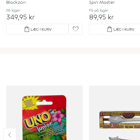
Blackzon
Spin Master
På lager
Få på lager
349,95 kr
89,95 kr
shopping_bag
favorite
shopping_bag
LÆG I KURV
LÆG I KURV