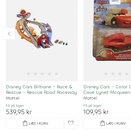
★
★
★
★
★
★
★
★
★
Disney Cars Bilbane - Race &
Disney Cars - Color 
Rescue - Rescue Road Raceway
Cave Lynet Mcqueen 
Mattel
Mattel
Få på lager
Få på lager
539,95 kr
109,95 kr
shopping_bag
favorite
shopping_bag
LÆG I KURV
LÆG I KURV