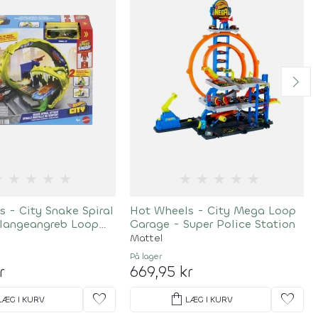
★
★
★
★
★
★
★
★
★
★
 - City Snake Spiral
Hot Wheels - City Mega Loop
Slangeangreb Loop
Garage - Super Police Station
Mattel
På lager
r
669,95 kr
favorite
shopping_bag
favorite
LÆG I KURV
LÆG I KURV