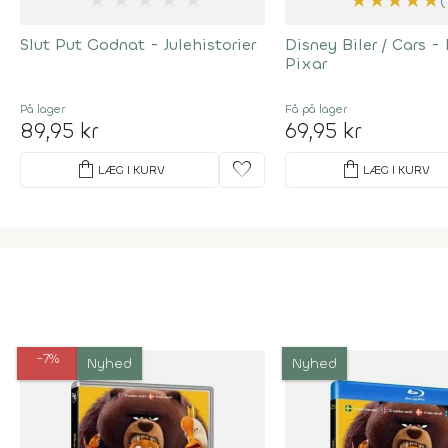
★
★
★
★
★
★
★
★
★
★
(
Slut Put Godnat - Julehistorier
Disney Biler / Cars -
Pixar
På lager
Få på lager
89,95 kr
69,95 kr
shopping_bag
favorite
shopping_bag
LÆG I KURV
LÆG I KURV
-7%
Nyhed
Nyhed