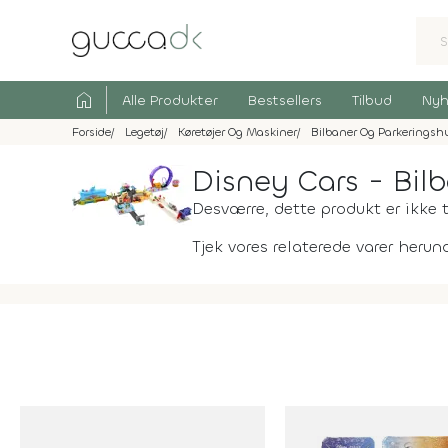
home
Alle Produkter
Bestsellers
Tilbud
Nyh
Forside
Legetøj
Køretøjer Og Maskiner
Bilbaner Og Parkeringsh
Disney Cars - Bil
Desværre, dette produkt er ikke t
Tjek vores relaterede varer herund