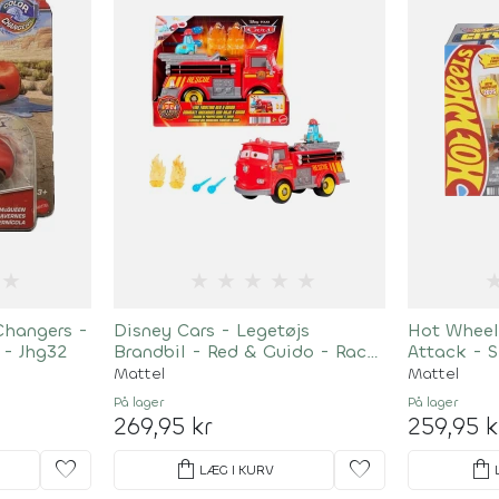
★
★
★
★
★
★
Changers -
Disney Cars - Legetøjs
Hot Wheels
- Jhg32
Brandbil - Red & Guido - Race
Attack - 
& Rescue
Sæt
Mattel
Mattel
På lager
På lager
269,95 kr
259,95 k
favorite
shopping_bag
favorite
shopping_bag
LÆG I KURV