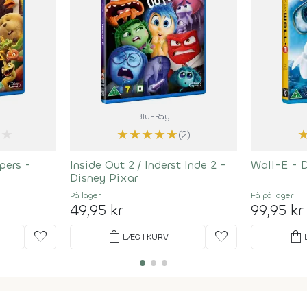
Blu-Ray
★
★
★
★
★
★
(2)
pers -
Inside Out 2 / Inderst Inde 2 -
Wall-E - 
Disney Pixar
På lager
Få på lager
49,95 kr
99,95 kr
favorite
shopping_bag
favorite
shopping_bag
LÆG I KURV