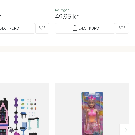
På lager
r
49,95 kr
favorite
shopping_bag
favorite
LÆG I KURV
LÆG I KURV