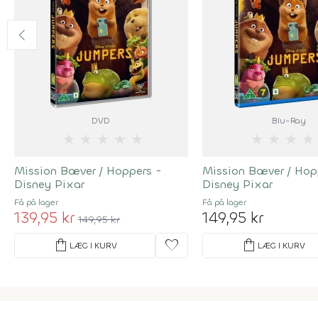
DVD
Blu-Ray
★
★
★
★
★
★
★
★
★
Mission Bæver / Hoppers -
Mission Bæver / Hop
Disney Pixar
Disney Pixar
Få på lager
Få på lager
139,95 kr
149,95 kr
149,95 kr
shopping_bag
favorite
shopping_bag
LÆG I KURV
LÆG I KURV