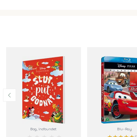
Bog
, Indbundet
Blu-Ray