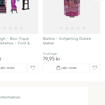
★
★
★
★
★
★
★
★
★
★
igh - Boo-Tique
Barbie - Enhjørning Dukke
ukkehus - Fold &
Mattel
Få på lager
r
79,95 kr
favorite
shopping_bag
favorite
LÆG I KURV
LÆG I KURV
 information