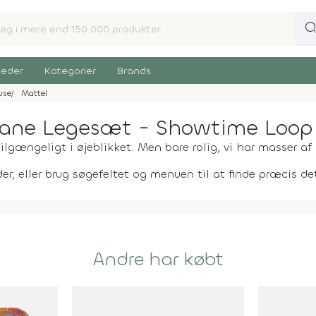
sear
eder
Kategorier
Brands
use
Mattel
bane Legesæt - Showtime Loop -
ilgængeligt i øjeblikket. Men bare rolig, vi har masser af 
er, eller brug søgefeltet og menuen til at finde præcis det,
Andre har købt