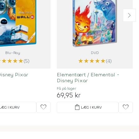
Blu-Ray
DVD
★
★
★
★
★
★
★
★
★
★
(5)
(4)
Disney Pixar
Elementært / Elemental -
Disney Pixar
Få på lager
69,95 kr
favorite
shopping_bag
favorite
LÆG I KURV
LÆG I KURV