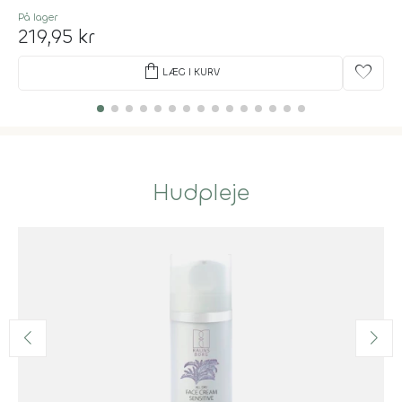
På lager
219,95 kr
shopping_bag
favorite
LÆG I KURV
Hudpleje