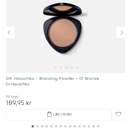
★
★
★
★
★
DR. Hauschka - Bronzing Powder - 01 Bronze
Dr Hauschka
På lager
189,95 kr
shopping_bag
favorite
LÆG I KURV