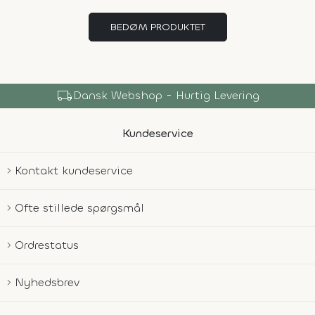
BEDØM PRODUKTET
local_shipping
Dansk Webshop - Hurtig Levering
Kundeservice
Kontakt kundeservice
Ofte stillede spørgsmål
Ordrestatus
Nyhedsbrev