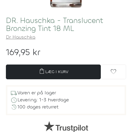
DR. Hauschka - Translucent
Bronzing Tint 18 ML
Dr Hauschka
169,95 kr
shopping_bag
favorite
LÆG I KURV
local_shipping
Varen er på lager
schedule
Levering: 1-3 hverdage
history
100 dages returret