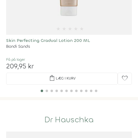
★
★
★
★
★
Skin Perfecting Gradual Lotion 200 ML
Bondi Sands
Få på lager
209,95 kr
shopping_bag
favorite
LÆG I KURV
Dr Hauschka