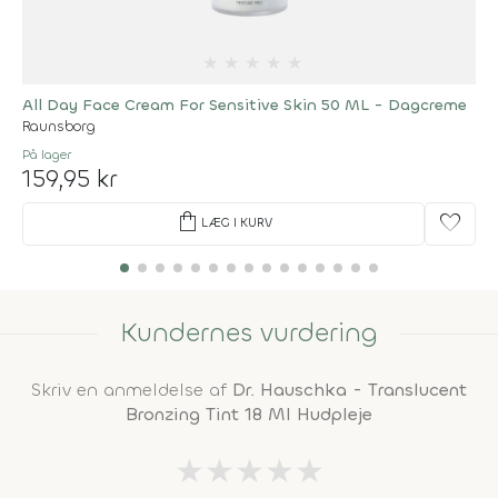
★
★
★
★
★
All Day Face Cream For Sensitive Skin 50 ML - Dagcreme
Raunsborg
På lager
159,95 kr
shopping_bag
favorite
LÆG I KURV
Kundernes vurdering
Skriv en anmeldelse af
Dr. Hauschka - Translucent
Bronzing Tint 18 Ml Hudpleje
★
★
★
★
★