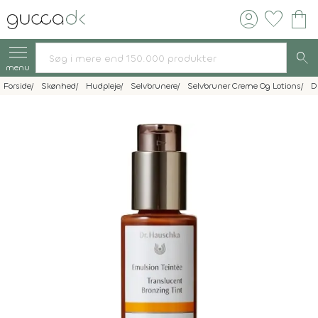
account_circle
favorite
shopping_bag
search
menu
Forside
Skønhed
Hudpleje
Selvbrunere
Selvbruner Creme Og Lotions
D