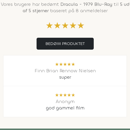
Vores brugere har bedømt
Dracula - 1979 Blu-Ray
til
5 ud
af 5 stjerner
baseret på 8 anmeldelser
★
★
★
★
★
BEDØM PRODUKTET
★
★
★
★
★
Finn Brian Rennow Nielsen
super
★
★
★
★
★
Anonym
god gammel film