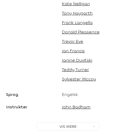
Kate Nelligan
Tony Haygarth
Frank Langella
Donald Pleasence
Trevor Eve
Jan Francis
Janine Duvitski
Teddy Turner
Sylvester Mccoy
Sprog
Engelsk
Instruktør
John Badham
VIS MERE