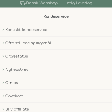
local_shipping
Dansk Webshop - Hurtig Levering
Kundeservice
Kontakt kundeservice
Ofte stillede spørgsmål
Ordrestatus
Nyhedsbrev
Om os
Gavekort
Bliv affiliate