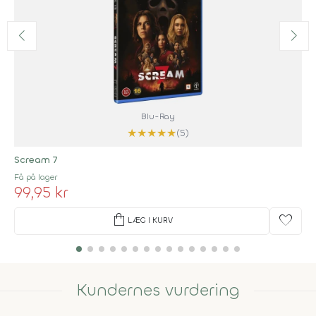
Blu-Ray
★
★
★
★
★
(5)
Scream 7
Få på lager
99,95 kr
shopping_bag
favorite
LÆG I KURV
Kundernes vurdering