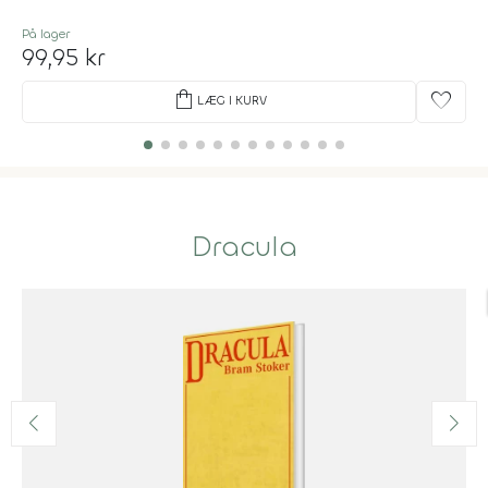
På lager
99,95 kr
shopping_bag
favorite
LÆG I KURV
Dracula