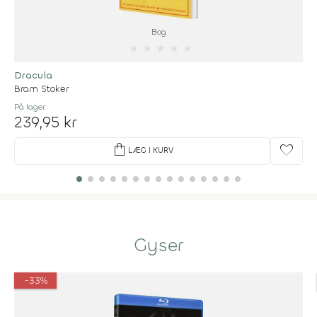
Bog
★
★
★
★
★
Dracula
Bram Stoker
På lager
239,95 kr
shopping_bag
favorite
LÆG I KURV
Gyser
-33%