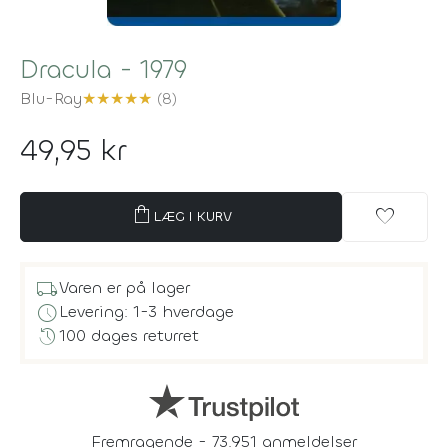
Dracula - 1979
Blu-Ray
★
★
★
★
★
(8)
49,95 kr
shopping_bag
favorite
LÆG I KURV
local_shipping
Varen er på lager
schedule
Levering: 1-3 hverdage
history
100 dages returret
Fremragende - 73.951 anmeldelser