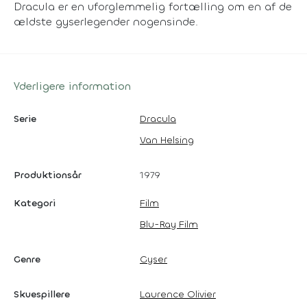
Dracula er en uforglemmelig fortælling om en af de
ældste gyserlegender nogensinde.
Yderligere information
Serie
Dracula
Van Helsing
Produktionsår
1979
Kategori
Film
Blu-Ray Film
Genre
Gyser
Skuespillere
Laurence Olivier