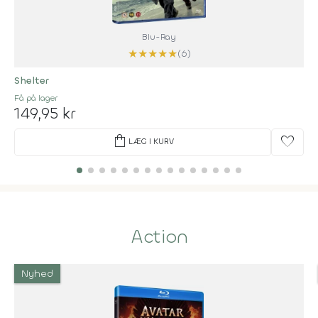
Blu-Ray
★
★
★
★
★
(6)
Shelter
Få på lager
149,95 kr
shopping_bag
favorite
LÆG I KURV
Action
Nyhed