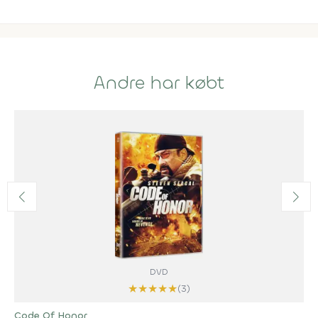
Andre har købt
DVD
★
★
★
★
★
(3)
Code Of Honor