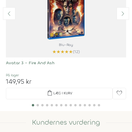
Blu-Ray
★
★
★
★
★
(12)
Avatar 3 - Fire And Ash
På lager
149,95 kr
shopping_bag
favorite
LÆG I KURV
Kundernes vurdering