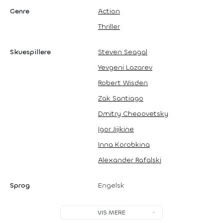
Genre
Action
Thriller
Skuespillere
Steven Seagal
Yevgeni Lazarev
Robert Wisden
Zak Santiago
Dmitry Chepovetsky
Igor Jijikine
Inna Korobkina
Alexander Rafalski
Sprog
Engelsk
VIS MERE