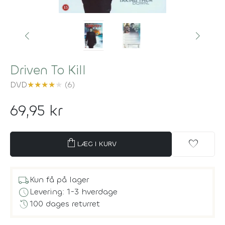
Driven To Kill
DVD
★
★
★
★
★
(6)
69,95 kr
shopping_bag
favorite
LÆG I KURV
local_shipping
Kun få på lager
schedule
Levering: 1-3 hverdage
history
100 dages returret