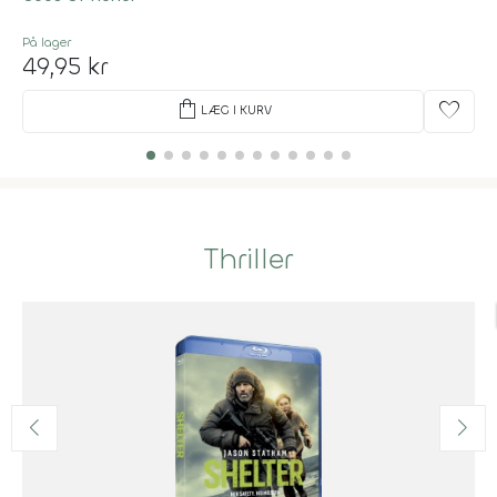
På lager
49,95 kr
shopping_bag
favorite
LÆG I KURV
Thriller