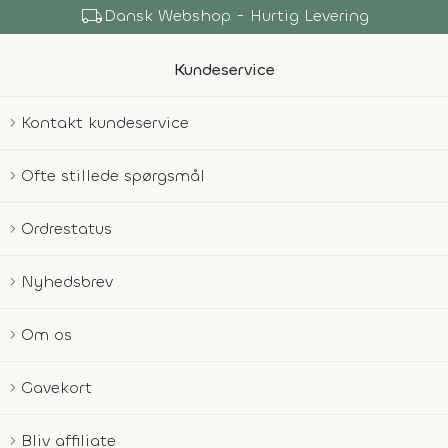
local_shipping
Dansk Webshop - Hurtig Levering
Kundeservice
Kontakt kundeservice
Ofte stillede spørgsmål
Ordrestatus
Nyhedsbrev
Om os
Gavekort
Bliv affiliate