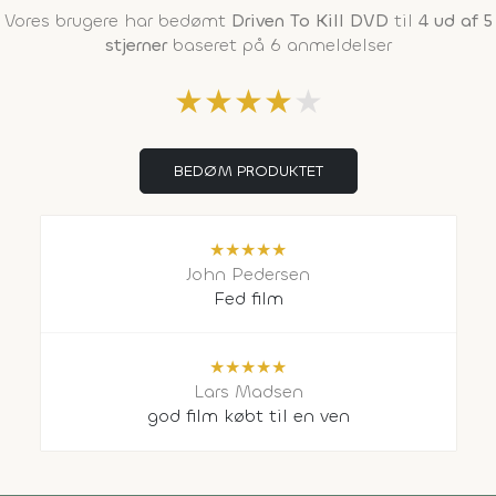
Vores brugere har bedømt
Driven To Kill DVD
til
4 ud af 5
stjerner
baseret på 6 anmeldelser
★
★
★
★
★
BEDØM PRODUKTET
★
★
★
★
★
John Pedersen
Fed film
★
★
★
★
★
Lars Madsen
god film købt til en ven