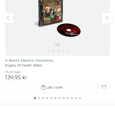
CD
★
★
★
★
★
A Boots Electric Christmas
Eagles Of Death Metal
Få på lager
139,95 kr
shopping_bag
favorite
LÆG I KURV