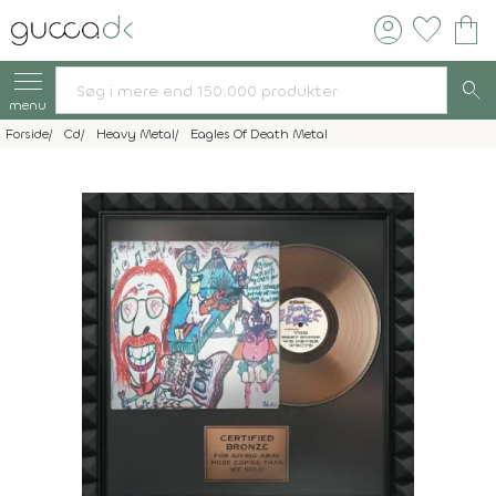
account_circle
favorite
shopping_bag
search
menu
Forside
Cd
Heavy Metal
Eagles Of Death Metal