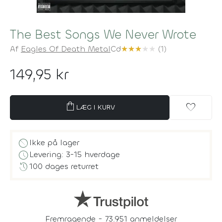
The Best Songs We Never Wrote
Af
Eagles Of Death Metal
Cd
★
★
★
★
★
(1)
149,95 kr
shopping_bag
favorite
LÆG I KURV
block
Ikke på lager
schedule
Levering: 3-15 hverdage
history
100 dages returret
Fremragende - 73.951 anmeldelser