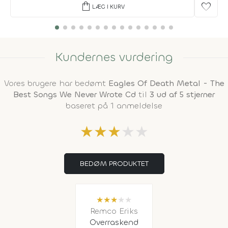
shopping_bag
favorite
LÆG I KURV
Kundernes vurdering
Vores brugere har bedømt
Eagles Of Death Metal - The
Best Songs We Never Wrote Cd
til
3 ud af 5 stjerner
baseret på 1 anmeldelse
★
★
★
★
★
BEDØM PRODUKTET
★
★
★
★
★
Remco Eriks
Overraskend