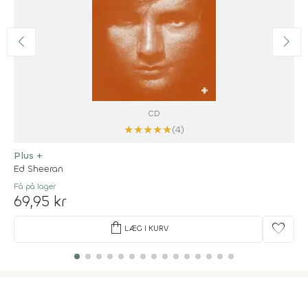
CD
★
★
★
★
★
(4)
Plus +
Ed Sheeran
Få på lager
69,95 kr
shopping_bag
favorite
LÆG I KURV