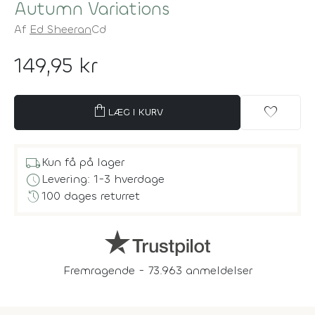
Autumn Variations
Af
Ed Sheeran
Cd
149,95 kr
shopping_bag
favorite
LÆG I KURV
local_shipping
Kun få på lager
schedule
Levering: 1-3 hverdage
history
100 dages returret
Fremragende - 73.963 anmeldelser