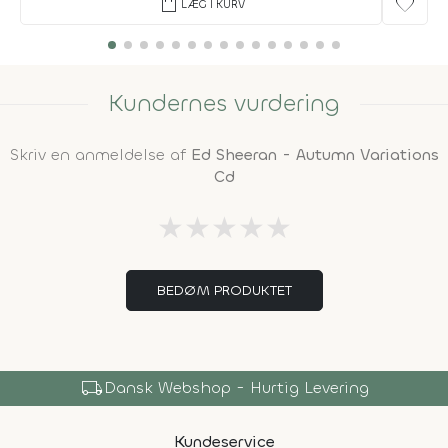
shopping_bag
favorite
LÆG I KURV
Kundernes vurdering
Skriv en anmeldelse af
Ed Sheeran - Autumn Variations
Cd
★
★
★
★
★
BEDØM PRODUKTET
local_shipping
Dansk Webshop - Hurtig Levering
Kundeservice