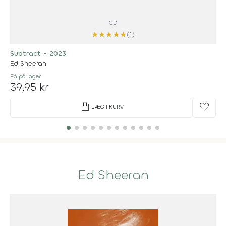
CD
★
★
★
★
★
(1)
Subtract - 2023
Ed Sheeran
Få på lager
39,95 kr
shopping_bag
favorite
LÆG I KURV
Ed Sheeran