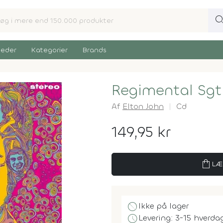
sear
eder
Kategorier
Brands
Regimental Sgt
Af
Elton John
Cd
149,95 kr
shopping_bag
LÆ
block
Ikke på lager
schedule
Levering: 3-15 hverda