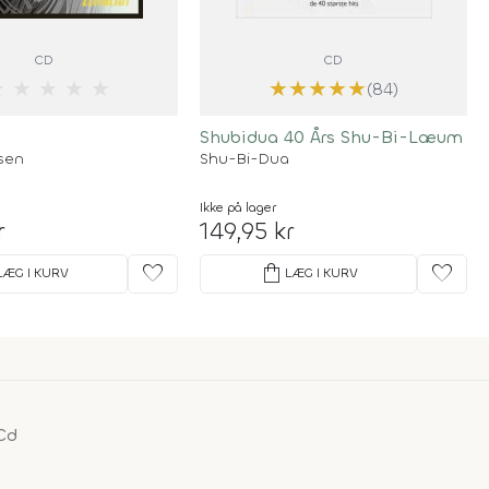
CD
CD
★
★
★
★
★
★
★
★
★
★
(84)
Shubidua 40 Års Shu-Bi-Læum
sen
Shu-Bi-Dua
Ikke på lager
r
149,95 kr
favorite
shopping_bag
favorite
LÆG I KURV
LÆG I KURV
Cd