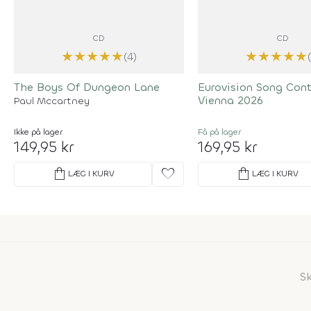
CD
CD
★
★
★
★
★
★
★
★
★
★
(4)
The Boys Of Dungeon Lane
Eurovision Song Con
Vienna 2026
Paul Mccartney
Ikke på lager
Få på lager
149,95 kr
169,95 kr
shopping_bag
favorite
shopping_bag
LÆG I KURV
LÆG I KURV
S