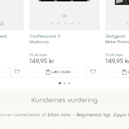
CD
★
★
★
★
★
(2)
test
Confessions II
Zeitgeist
Madonna
Rikke Thom
Få på lager
Få på lager
149,95 kr
149,95 k
favorite
shopping_bag
favorite
shopping_bag
LÆG I KURV
Kundernes vurdering
kriv en anmeldelse af
Elton John - Regimental Sgt. Zippo 