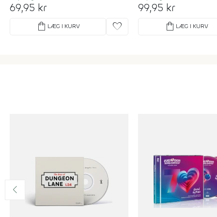
69,95 kr
99,95 kr
shopping_bag
favorite
shopping_bag
LÆG I KURV
LÆG I KURV