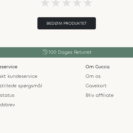
★
★
★
★
★
BEDØM PRODUKTET
history
100 Dages Returret
service
Om Gucca
kt kundeservice
Om os
stillede spørgsmål
Gavekort
status
Bliv affiliate
dsbrev