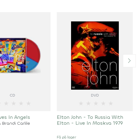
CD
DVD
★
★
★
★
★
★
★
★
★
★
es In Angels
Elton John - To Russia With
Elton - Live In Moskva 1979
 Brandi Carlile
Få på lager