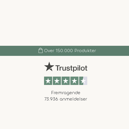
shopping_bag
Over 150.000 Produkter
Fremragende
73.936 anmeldelser