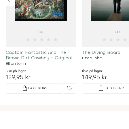
CD
CD
★
★
★
★
★
★
★
★
★
Captain Fantastic And The
The Diving Board
Brown Dirt Cowboy - Original
Elton John
Recording Remastered
Elton John
Ikke på lager
Ikke på lager
129,95 kr
149,95 kr
shopping_bag
favorite
shopping_bag
LÆG I KURV
LÆG I KURV