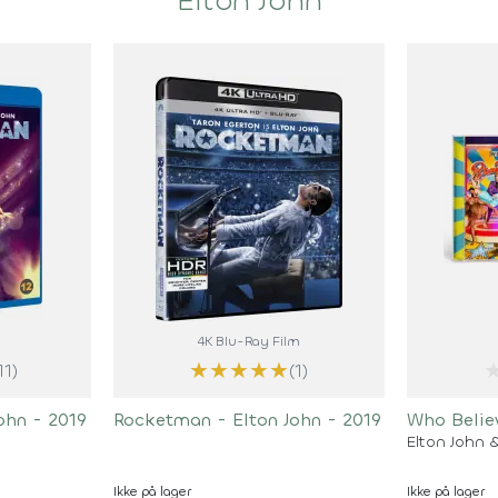
Elton John
4K Blu-Ray Film
★
★
★
★
★
11)
(1)
ohn - 2019
Rocketman - Elton John - 2019
Who Believ
Elton John &
Ikke på lager
Ikke på lager