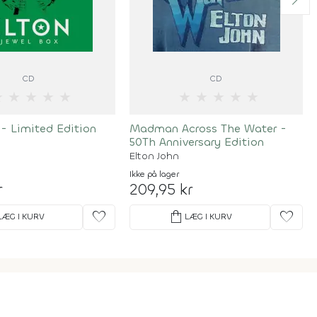
CD
CD
★
★
★
★
★
★
★
★
★
★
- Limited Edition
Madman Across The Water -
50Th Anniversary Edition
Elton John
Ikke på lager
r
209,95 kr
favorite
shopping_bag
favorite
LÆG I KURV
LÆG I KURV