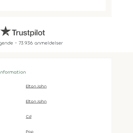
gende - 73.936 anmeldelser
 information
Elton John
Elton John
Cd
Pop