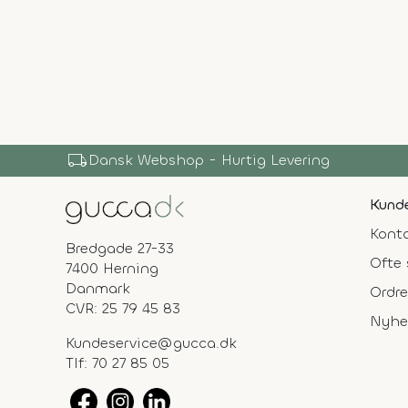
local_shipping
Dansk Webshop - Hurtig Levering
Kunde
Konta
Bredgade 27-33
Ofte 
7400 Herning
Danmark
Ordre
CVR: 25 79 45 83
Nyhe
Kundeservice@gucca.dk
Tlf:
70 27 85 05