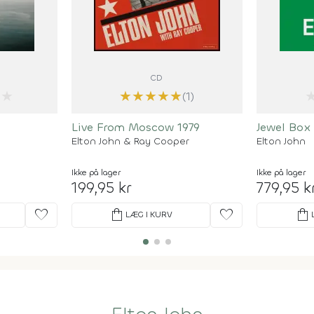
CD
★
★
★
★
★
★
(1)
Live From Moscow 1979
Jewel Box 
Elton John & Ray Cooper
Elton John
Ikke på lager
Ikke på lager
199,95 kr
779,95 k
favorite
shopping_bag
favorite
shopping_bag
LÆG I KURV