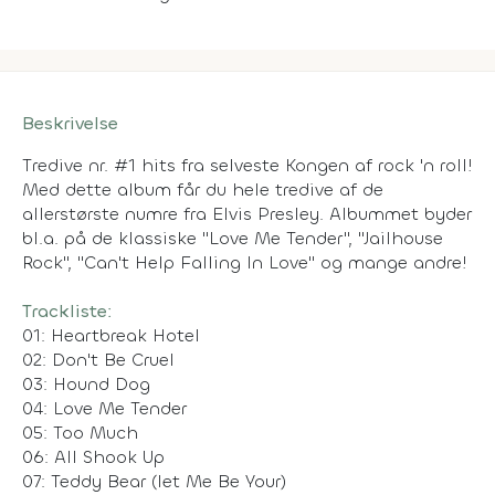
Beskrivelse
Tredive nr. #1 hits fra selveste Kongen af rock 'n roll!
Med dette album får du hele tredive af de
allerstørste numre fra Elvis Presley. Albummet byder
bl.a. på de klassiske "Love Me Tender", "Jailhouse
Rock", "Can't Help Falling In Love" og mange andre!
Trackliste:
01: Heartbreak Hotel
02: Don't Be Cruel
03: Hound Dog
04: Love Me Tender
05: Too Much
06: All Shook Up
07: Teddy Bear (let Me Be Your)