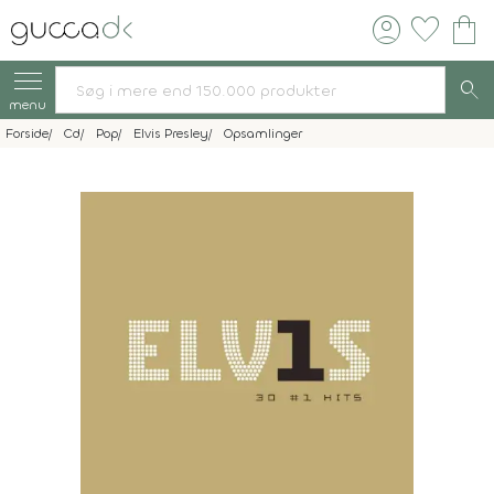
account_circle
favorite
shopping_bag
search
menu
Forside
Cd
Pop
Elvis Presley
Opsamlinger