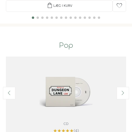
shopping_bag
favorite
LÆG I KURV
Pop
CD
★
★
★
★
★
(4)