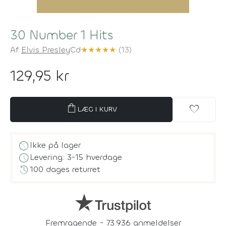
30 Number 1 Hits
Af
Elvis Presley
Cd
★
★
★
★
★
(13)
129,95 kr
shopping_bag
favorite
LÆG I KURV
block
Ikke på lager
schedule
Levering: 3-15 hverdage
history
100 dages returret
Fremragende - 73.936 anmeldelser