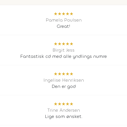
★
★
★
★
★
Pamela Poulsen
Great!
★
★
★
★
★
Birgit Jess
Fantastisk cd med alle yndlings numre
★
★
★
★
★
Ingelise Henriksen
Den er god
★
★
★
★
★
Trine Andersen
Lige som ønsket.