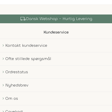
local_shipping
Dansk Webshop - Hurtig Levering
Kundeservice
Kontakt kundeservice
Ofte stillede spørgsmål
Ordrestatus
Nyhedsbrev
Om os
Gavekort