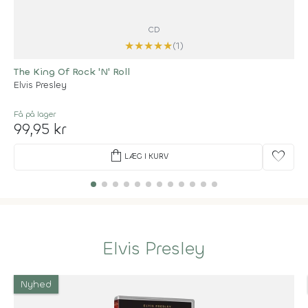
CD
★
★
★
★
★
(1)
The King Of Rock 'N' Roll
Elvis Presley
Få på lager
99,95 kr
shopping_bag
favorite
LÆG I KURV
Elvis Presley
Nyhed