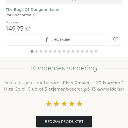
The Boys Of Dungeon Lane
Paul Mccartney
På lager
149,95 kr
shopping_bag
favorite
LÆG I KURV
Kundernes vurdering
Vores brugere har bedømt
Elvis Presley - 30 Number 1
Hits Cd
til
5 ud af 5 stjerner
baseret på 13 anmeldelser
★
★
★
★
★
BEDØM PRODUKTET