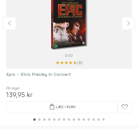
DVD
★
★
★
★
★
(8)
Epic - Elvis Presley In Concert
På lager
139,95 kr
shopping_bag
favorite
LÆG I KURV