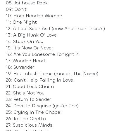
08: Jailhouse Rock
09: Don't
10: Hard Headed Woman
11: One Night
12: A Fool Such As I (now And Then There's)
13: A Big Hunk O' Love
14: Stuck On You
15: It's Now Or Never
16: Are You Lonesome Tonight ?
17: Wooden Heart
18: Surrender
19: His Latest Flame (marie's The Name)
20: Can't Help Falling In Love
21: Good Luck Charm
22: She's Not You
23: Return To Sender
24: Devil In Disquise (you're The)
25: Crying In The Chapel
26: In The Ghetto
27: Suspicious Minds