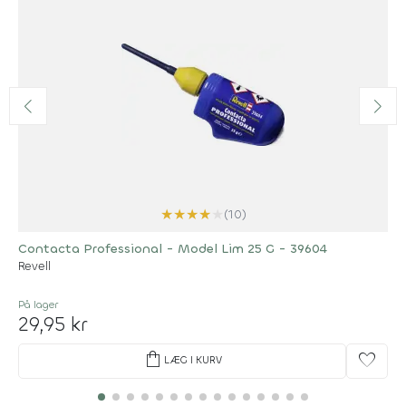
★
★
★
★
★
(10)
Contacta Professional - Model Lim 25 G - 39604
Revell
På lager
29,95 kr
shopping_bag
favorite
LÆG I KURV