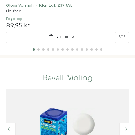
Gloss Varnish - Klar Lak 237 ML
Liquitex
Få på lager
89,95 kr
shopping_bag
favorite
LÆG I KURV
Revell Maling