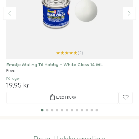
★
★
★
★
★
(2)
Emalje Maling Til Hobby - White Gloss 14 ML
Revell
På lager
19,95 kr
shopping_bag
favorite
LÆG I KURV