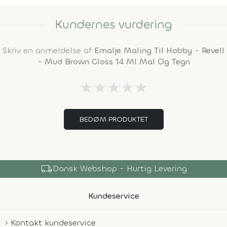
Kundernes vurdering
Skriv en anmeldelse af
Emalje Maling Til Hobby - Revell
- Mud Brown Gloss 14 Ml Mal Og Tegn
★
★
★
★
★
BEDØM PRODUKTET
local_shipping
Dansk Webshop - Hurtig Levering
Kundeservice
Kontakt kundeservice