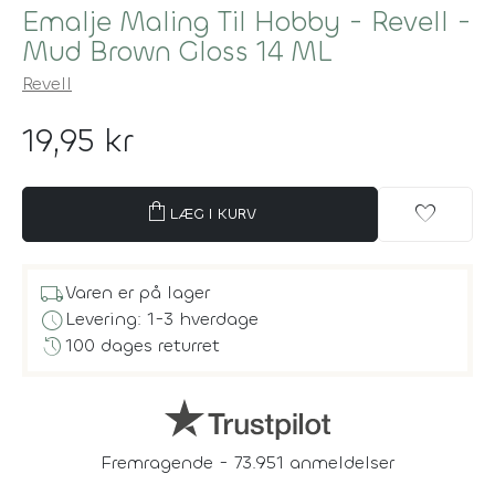
Emalje Maling Til Hobby - Revell -
Mud Brown Gloss 14 ML
Revell
19,95 kr
shopping_bag
favorite
LÆG I KURV
local_shipping
Varen er på lager
schedule
Levering: 1-3 hverdage
history
100 dages returret
Fremragende - 73.951 anmeldelser