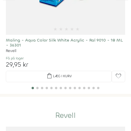
★
★
★
★
★
Maling - Aqua Color Silk White Acrylic - Ral 9010 - 18 ML
- 36301
Revell
Få på lager
29,95 kr
shopping_bag
favorite
LÆG I KURV
Revell