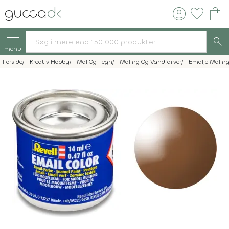
account_circle
favorite
shopping_bag
search
menu
Forside
Kreativ Hobby
Mal Og Tegn
Maling Og Vandfarver
Emalje Malin