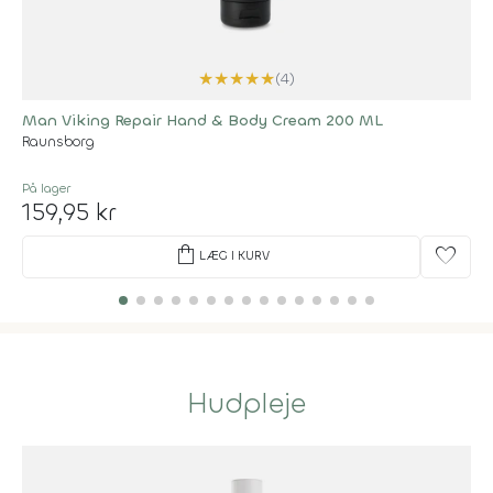
★
★
★
★
★
(4)
Man Viking Repair Hand & Body Cream 200 ML
Raunsborg
På lager
159,95 kr
shopping_bag
favorite
LÆG I KURV
Hudpleje