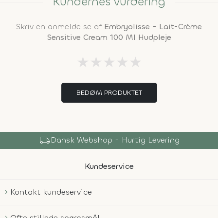
Kundernes vurdering
Skriv en anmeldelse af
Embryolisse - Lait-Crème
Sensitive Cream 100 Ml Hudpleje
★
★
★
★
★
BEDØM PRODUKTET
local_shipping
Dansk Webshop - Hurtig Levering
Kundeservice
Kontakt kundeservice
Ofte stillede spørgsmål