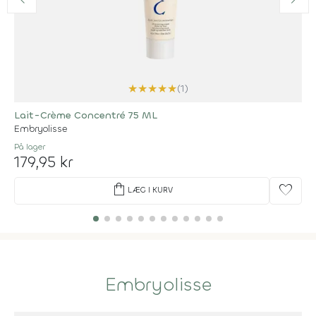
★
★
★
★
★
(1)
Lait-Crème Concentré 75 ML
Embryolisse
På lager
179,95 kr
shopping_bag
favorite
LÆG I KURV
Embryolisse