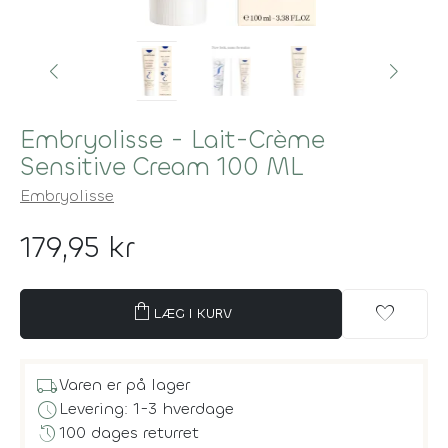
Embryolisse - Lait-Crème
Sensitive Cream 100 ML
Embryolisse
179,95 kr
shopping_bag
favorite
LÆG I KURV
local_shipping
Varen er på lager
schedule
Levering: 1-3 hverdage
history
100 dages returret