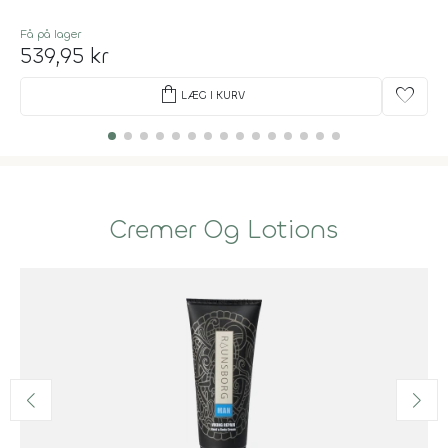
Få på lager
539,95 kr
shopping_bag
favorite
LÆG I KURV
Cremer Og Lotions