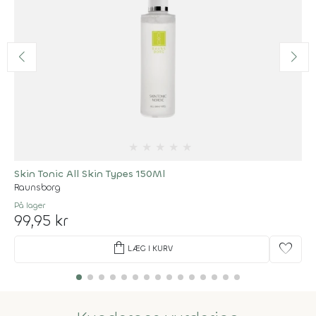
★
★
★
★
★
Skin Tonic All Skin Types 150Ml
Raunsborg
På lager
99,95 kr
shopping_bag
favorite
LÆG I KURV