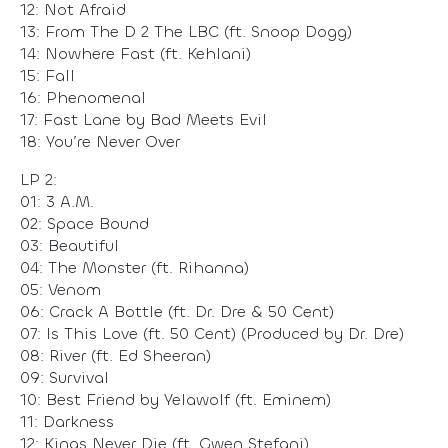
12: Not Afraid
13: From The D 2 The LBC (ft. Snoop Dogg)
14: Nowhere Fast (ft. Kehlani)
15: Fall
16: Phenomenal
17: Fast Lane by Bad Meets Evil
18: You’re Never Over
LP 2:
01: 3 A.M.
02: Space Bound
03: Beautiful
04: The Monster (ft. Rihanna)
05: Venom
06: Crack A Bottle (ft. Dr. Dre & 50 Cent)
07: Is This Love (ft. 50 Cent) (Produced by Dr. Dre)
08: River (ft. Ed Sheeran)
09: Survival
10: Best Friend by Yelawolf (ft. Eminem)
11: Darkness
12: Kings Never Die (ft. Gwen Stefani)