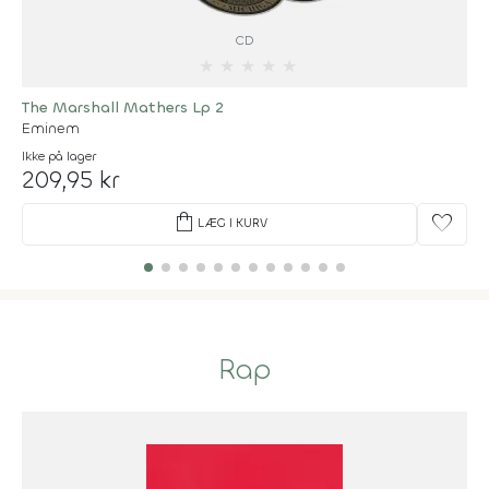
CD
★
★
★
★
★
The Marshall Mathers Lp 2
Eminem
Ikke på lager
209,95 kr
shopping_bag
favorite
LÆG I KURV
Rap