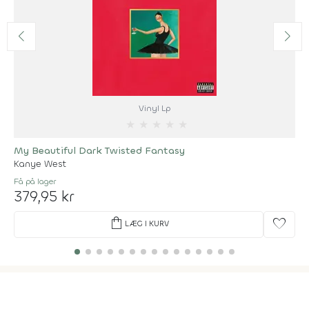
Vinyl Lp
★
★
★
★
★
My Beautiful Dark Twisted Fantasy
Kanye West
Få på lager
379,95 kr
shopping_bag
favorite
LÆG I KURV