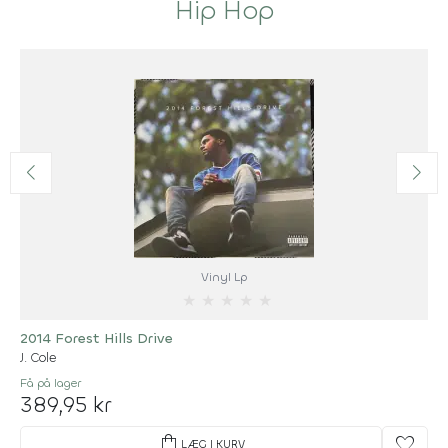
Hip Hop
Vinyl Lp
★
★
★
★
★
2014 Forest Hills Drive
J. Cole
Få på lager
389,95 kr
shopping_bag
favorite
LÆG I KURV