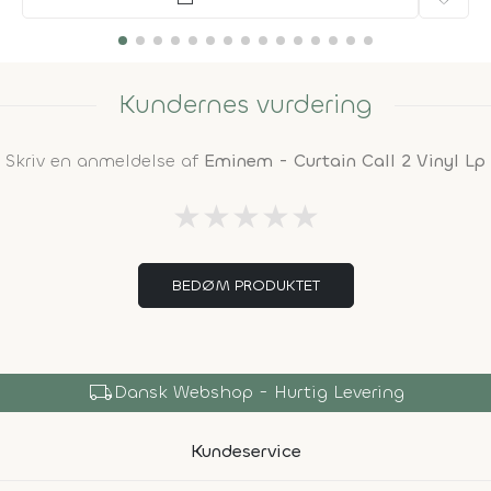
Kundernes vurdering
Skriv en anmeldelse af
Eminem - Curtain Call 2 Vinyl Lp
★
★
★
★
★
BEDØM PRODUKTET
local_shipping
Dansk Webshop - Hurtig Levering
Kundeservice