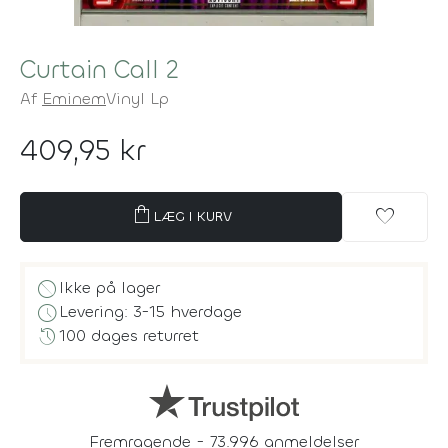
Curtain Call 2
Af
Eminem
Vinyl Lp
409,95 kr
shopping_bag
favorite
LÆG I KURV
block
Ikke på lager
schedule
Levering: 3-15 hverdage
history
100 dages returret
Fremragende - 73.996 anmeldelser