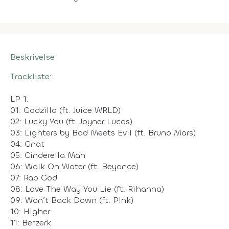
Beskrivelse
Trackliste:
LP 1:
01: Godzilla (ft. Juice WRLD)
02: Lucky You (ft. Joyner Lucas)
03: Lighters by Bad Meets Evil (ft. Bruno Mars)
04: Gnat
05: Cinderella Man
06: Walk On Water (ft. Beyonce)
07: Rap God
08: Love The Way You Lie (ft. Rihanna)
09: Won’t Back Down (ft. P!nk)
10: Higher
11: Berzerk