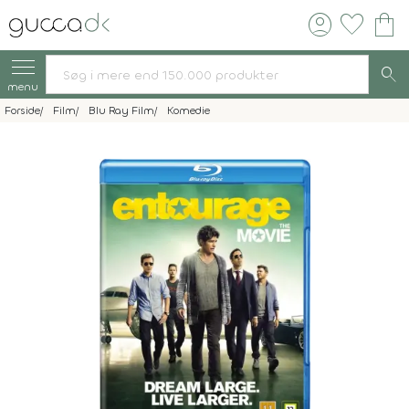
account_circle
favorite
shopping_bag
search
menu
Forside
Film
Blu Ray Film
Komedie