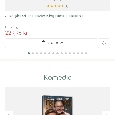
★
★
★
★
★
(1)
A Knight Of The Seven Kingdoms - Sæson 1
Få på lager
229,95 kr
shopping_bag
favorite
LÆG I KURV
Komedie