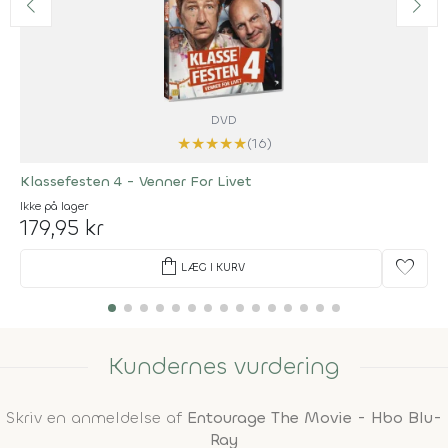
DVD
★
★
★
★
★
(16)
Klassefesten 4 - Venner For Livet
Ikke på lager
179,95 kr
shopping_bag
favorite
LÆG I KURV
Kundernes vurdering
Skriv en anmeldelse af
Entourage The Movie - Hbo Blu-
Ray