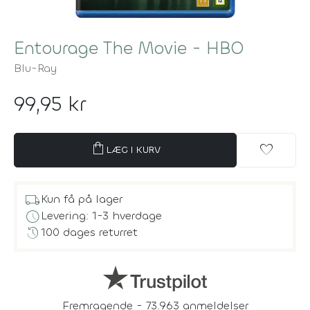
Entourage The Movie - HBO
Blu-Ray
99,95 kr
shopping_bag
favorite
LÆG I KURV
local_shipping
Kun få på lager
schedule
Levering: 1-3 hverdage
history
100 dages returret
Fremragende - 73.963 anmeldelser