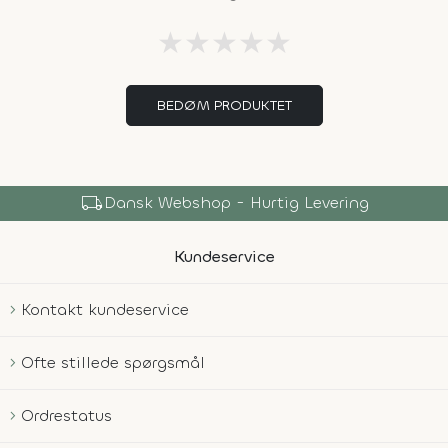
★
★
★
★
★
BEDØM PRODUKTET
local_shipping
Dansk Webshop - Hurtig Levering
Kundeservice
Kontakt kundeservice
Ofte stillede spørgsmål
Ordrestatus