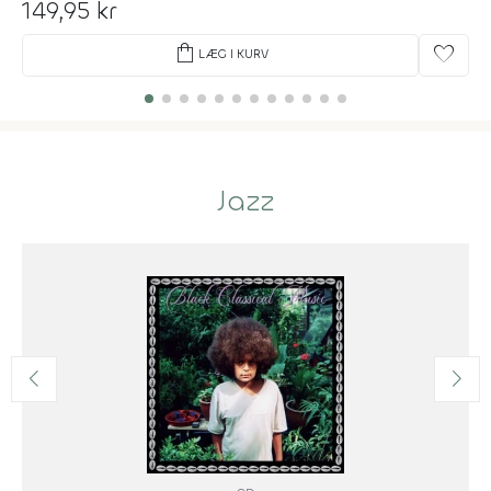
149,95 kr
shopping_bag
favorite
LÆG I KURV
Jazz