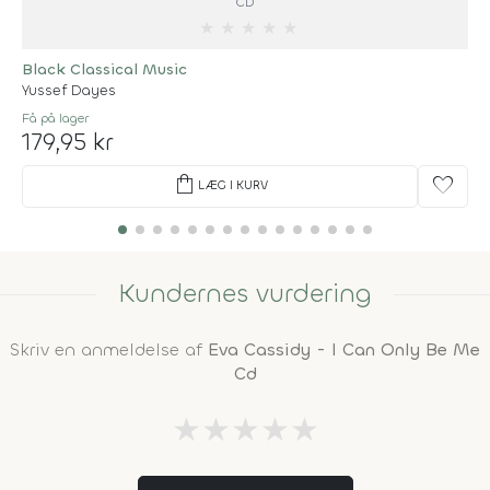
CD
★
★
★
★
★
Black Classical Music
Yussef Dayes
Få på lager
179,95 kr
shopping_bag
favorite
LÆG I KURV
Kundernes vurdering
Skriv en anmeldelse af
Eva Cassidy - I Can Only Be Me
Cd
★
★
★
★
★