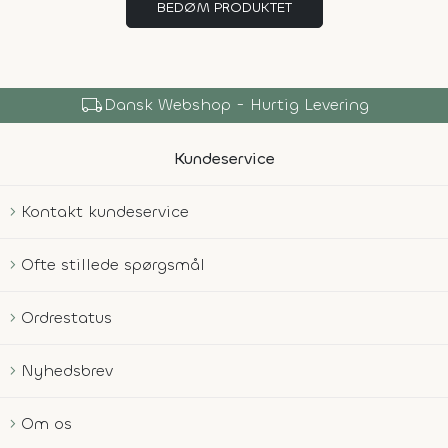
BEDØM PRODUKTET
local_shipping
Dansk Webshop - Hurtig Levering
Kundeservice
Kontakt kundeservice
Ofte stillede spørgsmål
Ordrestatus
Nyhedsbrev
Om os