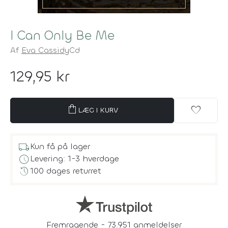
I Can Only Be Me
Af
Eva Cassidy
Cd
129,95 kr
shopping_bag
favorite
LÆG I KURV
local_shipping
Kun få på lager
schedule
Levering: 1-3 hverdage
history
100 dages returret
Fremragende - 73.951 anmeldelser