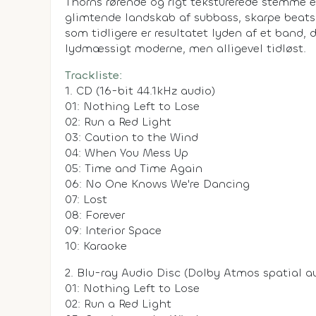
Thorns rørende og rigt teksturerede stemme e
glimtende landskab af subbass, skarpe beats
som tidligere er resultatet lyden af et band,
lydmæssigt moderne, men alligevel tidløst.
Trackliste:
1. CD (16-bit 44.1kHz audio)
01: Nothing Left to Lose
02: Run a Red Light
03: Caution to the Wind
04: When You Mess Up
05: Time and Time Again
06: No One Knows We're Dancing
07: Lost
08: Forever
09: Interior Space
10: Karaoke
2. Blu-ray Audio Disc (Dolby Atmos spatial a
01: Nothing Left to Lose
02: Run a Red Light