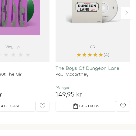
Vinyl Lp
CD
★
★
★
★
★
★
★
★
★
★
(4)
The Boys Of Dungeon Lane
ut The Girl
Paul Mccartney
På lager
r
149,95 kr
favorite
shopping_bag
favorite
LÆG I KURV
LÆG I KURV