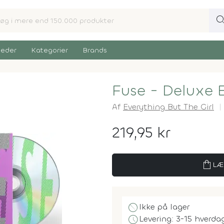
sear
eder
Kategorier
Brands
Fuse - Deluxe E
Af
Everything But The Girl
219,95 kr
shopping_bag
LÆ
block
Ikke på lager
schedule
Levering: 3-15 hverda