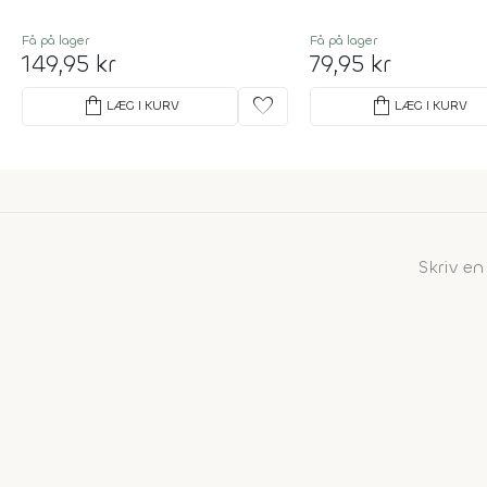
Få på lager
Få på lager
149,95 kr
79,95 kr
shopping_bag
favorite
shopping_bag
LÆG I KURV
LÆG I KURV
Skriv e