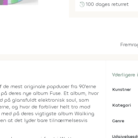
history
100 dages returret
Fremra
Yderligere
f de mest originale popduoer fra 90'erne
Kunstner
d på deres nye album Fuse. Et album, hvor
d på glansfuldt elektronisk soul, som
Kategori
rne, og hvor de forbliver helt tro mod
f med på deres vigtigste album Walking
n at det lyder bare tilnærmelsesvis
Genre
Udgivelses