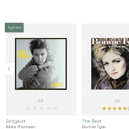
Nyhed
CD
CD
★
★
★
★
★
★
★
★
★
★
Zeitgeist
The Best
Rikke Thomsen
Bonnie Tyler