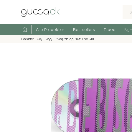
home
Alle Produkter
Bestsellers
Tilbud
Nyh
Forside
Cd
Pop
Everything But The Girl