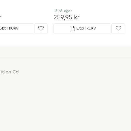
Få på lager
r
259,95 kr
favorite
shopping_bag
favorite
LÆG I KURV
LÆG I KURV
dition Cd