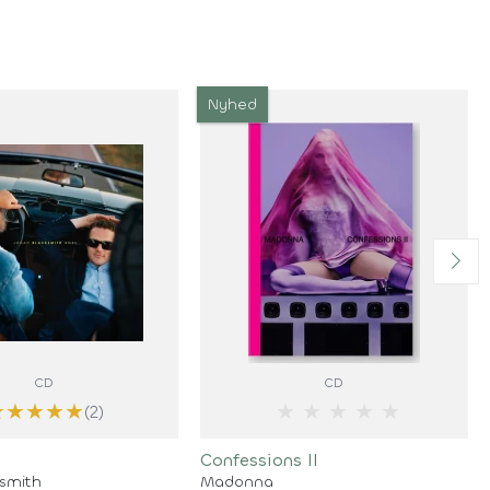
Nyhed
CD
CD
★
★
★
★
★
★
★
★
★
★
(2)
Confessions II
ksmith
Madonna