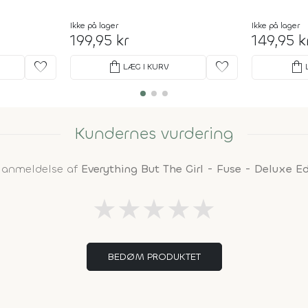
Ikke på lager
Ikke på lager
199,95 kr
149,95 k
favorite
shopping_bag
favorite
shopping_bag
LÆG I KURV
Kundernes vurdering
n anmeldelse af
Everything But The Girl - Fuse - Deluxe E
★
★
★
★
★
BEDØM PRODUKTET