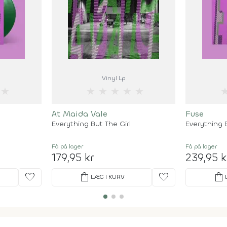
Vinyl Lp
★
★
★
★
★
★
At Maida Vale
Fuse
Everything But The Girl
Everything B
Få på lager
Få på lager
179,95 kr
239,95 k
favorite
shopping_bag
favorite
shopping_bag
LÆG I KURV