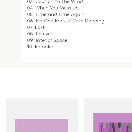
03: Caution to the Wind
04: When You Mess Up
05: Time and Time Again
06: No One Knows We're Dancing
07: Lost
08: Forever
09: Interior Space
10: Karaoke