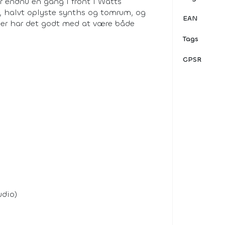
r endnu en gang i front i Watts
, halvt oplyste synths og tomrum, og
EAN
 der har det godt med at være både
Tags
GPSR
udio)