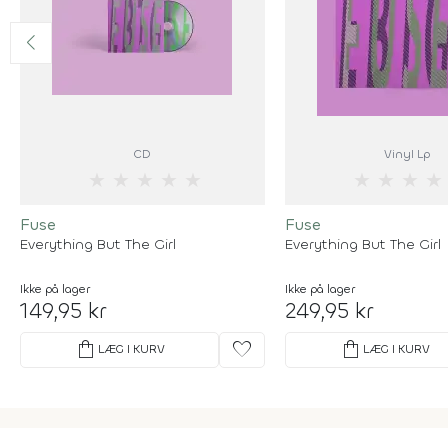
CD
Vinyl Lp
★
★
★
★
★
★
★
★
★
Fuse
Fuse
Everything But The Girl
Everything But The Girl
Ikke på lager
Ikke på lager
149,95 kr
249,95 kr
shopping_bag
favorite
shopping_bag
LÆG I KURV
LÆG I KURV